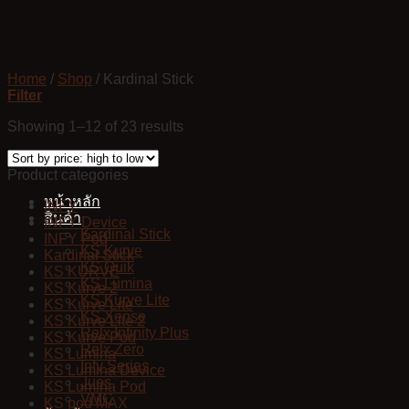
Skip
to
content
Home
/
Shop
/
Kardinal Stick
Filter
Showing 1–12 of 23 results
Product categories
หน้าหลัก
INFY
สินค้า
INFY Device
Kardinal Stick
INFY Pod
KS Kurve
Kardinal Stick
KS Quik
KS KURVE
KS Lumina
KS Kurve 2
KS Kurve Lite
KS Kurve Lite
KS Xense
KS Kurve Lite 2
Relx Infinity Plus
KS Kurve Pod
Relx Zero
KS Lumina
Infy Series
KS Lumina Device
Jues
KS Lumina Pod
VMC
KS pod MAX