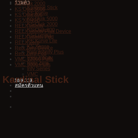
ร้านค้า
KS Quik 2000
Kardinal Stick
KS Quik 5000
KS Kurve
KS Quik 800
KS Quik 5000
KS XENSE
KS Quik 2000
RELX Infinity
KS Quik 800
RELX Infinity Plus Device
KS Lumina
RELX Infinity Pod
KS Kurve Lite
RELX Zero
KS Xense
Relx Zero Device
Relx Infinity Plus
Relx Zero Pod
Relx Infinity
VMC 12000 Puffs
Relx Zero
VMC 5000 Puffs
Infy Series
VMC
Kardinal Stick
บทความ
สมัครตัวแทน