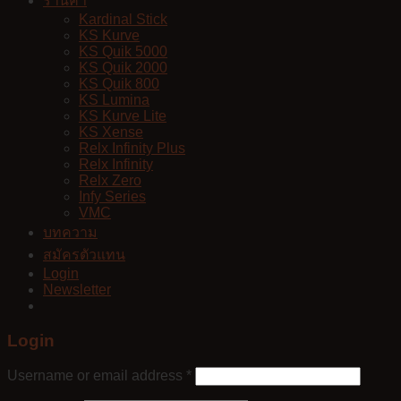
ร้านค้า
Kardinal Stick
KS Kurve
KS Quik 5000
KS Quik 2000
KS Quik 800
KS Lumina
KS Kurve Lite
KS Xense
Relx Infinity Plus
Relx Infinity
Relx Zero
Infy Series
VMC
บทความ
สมัครตัวแทน
Login
Newsletter
Login
Username or email address
*