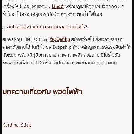
เครื่องใหม่ โดยแจ้งแอดมิน
Line@
พร้อมดูแลให้คุณอุ่นใจตลอด 24
ชั่วโมง (ไม่ครอบคลุมกรณีอุบัติเหตุ อาทิ ตกน้ำ ไฟไหม้)
สนใจสมัครตัวแทนจำหน่ายต้องทำอย่างไร?
สมัครผ่าน LINE Official
@pQefihy
สมัครง่ายไม่เสียเวลา รับเรท
ราคาตัวแทนได้ทันที โมเดล Dropship ร้านหลักดูแลการจัดส่งสินค้าให้
ทั้งหมด พร้อมมีคู่มือการขาย ภาพกราฟฟิกสวยงาม มีโปรโมชั่น
ซัพพอร์ตเดือนละ 1-2 ครั้ง และโครงการพิเศษสนับสนุนตัวแทน
บทความเกี่ยวกับ พอตไฟฟ้า
Kardinal Stick