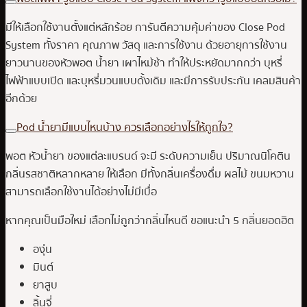
มีให้เลือกใช้งานตั้งแต่หลักร้อย การันตีความคุ้มค่าของ Close Pod
System ทั้งราคา คุณภาพ วัสดุ และการใช้งาน ด้วยอายุการใช้งาน
ยาวนานของหัวพอต น้ำยา เผาไหม้ช้า ทำให้ประหยัดมากกว่า บุหรี่
ไฟฟ้าแบบเปิด และบุหรี่มวนแบบดั้งเดิม
และมีการรับประกัน เคลมสินค้า
อีกด้วย
Pod น้ำยามีแบบไหนบ้าง ควรเลือกอย่างไรให้ถูกใจ?
พอต หัวน้ำยา ของแต่ละแบรนด์ จะมี ระดับความเย็น ปริมาณนิโคติน
กลิ่นรสชาติหลากหลาย ให้เลือก มีทั้งกลิ่นเครื่องดื่ม ผลไม้ ขนมหวาน
สามารถเลือกใช้งานได้อย่างไม่มีเบื่อ
หากคุณเป็นมือใหม่ เลือกไม่ถูกว่ากลิ่นไหนดี ขอแนะนำ 5 กลิ่นยอดฮิต
องุ่น
มินต์
ยาสูบ
ลิ้นจี่