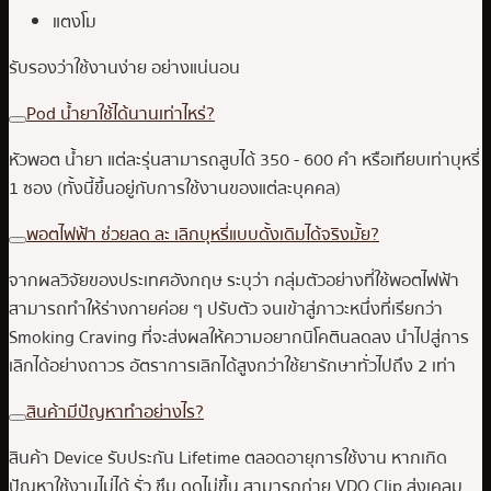
แตงโม
รับรองว่าใช้งานง่าย อย่างแน่นอน
Pod น้ำยาใช้ได้นานเท่าไหร่?
หัวพอต น้ำยา แต่ละรุ่นสามารถสูบได้ 350 - 600 คำ หรือเทียบเท่าบุหรี่
1 ซอง (ทั้งนี้ขึ้นอยู่กับการใช้งานของแต่ละบุคคล)
พอตไฟฟ้า ช่วยลด ละ เลิกบุหรี่แบบดั้งเดิมได้จริงมั้ย?
จากผลวิจัยของประเทศอังกฤษ ระบุว่า กลุ่มตัวอย่างที่ใช้พอตไฟฟ้า
สามารถทำให้ร่างกายค่อย ๆ ปรับตัว จนเข้าสู่ภาวะหนึ่งที่เรียกว่า
Smoking Craving ที่จะส่งผลให้ความอยากนิโคตินลดลง นำไปสู่การ
เลิกได้อย่างถาวร อัตราการเลิกได้สูงกว่าใช้ยารักษาทั่วไปถึง 2 เท่า
สินค้ามีปัญหาทำอย่างไร?
สินค้า Device รับประกัน Lifetime ตลอดอายุการใช้งาน หากเกิด
ปัญหาใช้งานไม่ได้ รั่ว ซึม ดูดไม่ขึ้น สามารถถ่าย VDO Clip ส่งเคลม