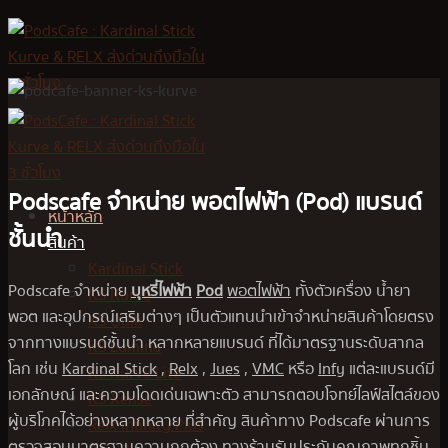
Skip
to
content
Podscafe จำหน่าย พอตไฟฟ้า (Pod) แบรนด์
หน้าหลัก
ชั้นนำ
สินค้า
Kardinal Stick
Podscafe จำหน่าย
บุหรี่ไฟฟ้า
Pod
พอตไฟฟ้า
ทั้งตัวเครื่อง น้ำยา
KS Kurve
พอต และอุปกรณ์เสริมต่างๆ เป็นตัวแทนนำเข้าจำหน่ายสินค้าโดยตรง
KS Quik
จากทางแบรนด์ชั้นนำ หลากหลายแบรนด์ ที่ได้มาตรฐานระดับสากล
KS Lumina
โลก เช่น
Kardinal Stick
,
Relx
,
Jues
,
VMC
หรือ
Infy
แต่ละแบรนด์มี
KS Kurve Lite
เอกลักษณ์ และความโดดเด่นเฉพาะตัว สามารถตอบโจทย์ไลฟ์สไตล์ของ
KS Xense
ผู้บริโภคได้อย่างหลากหลาย ที่สำคัญ สินค้าทาง Podscafe ผ่านการ
Relx Infinity Plus
ตรวจสอบมาตรฐานความถูกต้อง ทางร้านรับประกันคุณภาพทุกชิ้น