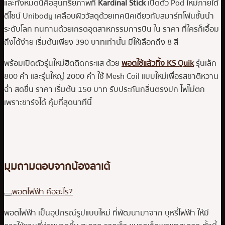
และทั้งหมดนี้คือสุนทรียภาพที่
Kardinal Stick
เปิดตัว Pod ใหม่ภายใต้
ดีไซน์ Unibody เคลือบผิววัสดุด้วยเทคนิคเดียวกับสมาร์ทโฟนชั้นนำ
ระดับโลก ทนทานด้วยเกรดอุตสาหกรรมการบิน ใน ราคา ที่ใครก็เอื้อม
ถึงได้ง่าย เริ่มต้นเพียง 390 บาทเท่านั้น มีให้เลือกถึง 8 สี
พร้อมเปิดตัวรุ่นใหม่ฮิตติดกระแส ด้วย
พอตใช้แล้วทิ้ง KS Quik
รุ่นเล็ก
800 คำ และรุ่นใหญ่ 2000 คำ ใช้ Mesh Coil แบบใหม่เพื่อรสชาติหวาน
ฉ่ำ สดชื่น ราคา เริ่มต้น 150 บาท รับประกันกลิ่นตรงปก ไฟไม่ตก
เพราะชาร์จได้ คุ้มที่สุดนาทีนี้
มุมถามตอบจากน้องลาเต้
พอตไฟฟ้า คืออะไร?
พอตไฟฟ้า เป็นอุปกรณ์รูปแบบใหม่ ที่พัฒนามาจาก บุหรี่ไฟฟ้า ให้มี