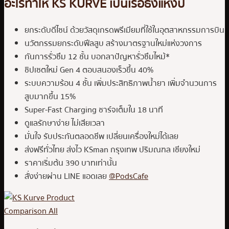
อะไรทำให้ KS KURVE เป็นเรือธงแห่งปี
ยกระดับดีไซน์ ด้วยวัสดุเกรดพรีเมียมที่ใช้ในอุตสาหกรรมการบิน
นวัตกรรมยกระดับฟีลสูบ สร้างมาตรฐานใหม่แห่งวงการ
กันการรั่วซึม 12 ชั้น บอกลาปัญหารั่วซึมไหม้*
ชิปเซตใหม่ Gen 4 ตอบสนองเร็วขึ้น 40%
ระบบความร้อน 4 ชั้น เพิ่มประสิทธิภาพน้ำยา เพิ่มจำนวนการ
สูบมากขึ้น 15%
Super-Fast Charging ชาร์จเต็มใน 18 นาที
ดูแลรักษาง่าย ไม่เสียเวลา
มั่นใจ รับประกันตลอดชีพ เปลี่ยนเครื่องใหม่ได้เลย
ส่งฟรีทั่วไทย ส่งไว KSman กรุงเทพ ปริมณฑล เชียงใหม่
ราคาเริ่มต้น 390 บาทเท่านั้น
สั่งง่ายผ่าน LINE แอดเลย
@PodsCafe