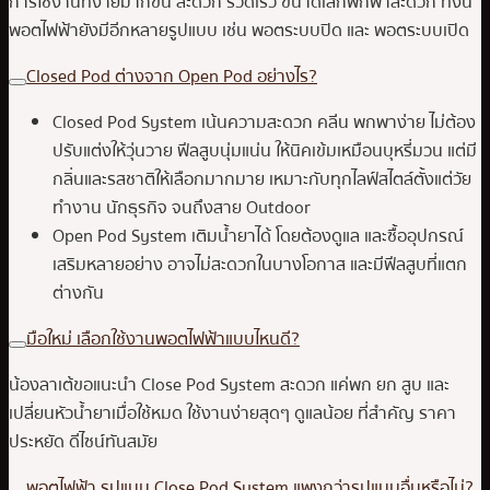
การใช้งานที่ง่ายมากขึ้น สะดวก รวดเร็ว ขนาดเล็กพกพาสะดวก ทั้งนี้
พอตไฟฟ้ายังมีอีกหลายรูปแบบ เช่น พอตระบบปิด และ พอตระบบเปิด
Closed Pod ต่างจาก Open Pod อย่างไร?
Closed Pod System เน้นความสะดวก คลีน พกพาง่าย ไม่ต้อง
ปรับแต่งให้วุ่นวาย ฟีลสูบนุ่มแน่น ให้นิคเข้มเหมือนบุหรี่มวน แต่มี
กลิ่นและรสชาติให้เลือกมากมาย เหมาะกับทุกไลฟ์สไตล์ตั้งแต่วัย
ทำงาน นักธุรกิจ จนถึงสาย Outdoor
Open Pod System เติมน้ำยาได้ โดยต้องดูแล และซื้ออุปกรณ์
เสริมหลายอย่าง อาจไม่สะดวกในบางโอกาส และมีฟีลสูบที่แตก
ต่างกัน
มือใหม่ เลือกใช้งานพอตไฟฟ้าแบบไหนดี?
น้องลาเต้ขอแนะนำ Close Pod System สะดวก แค่พก ยก สูบ และ
เปลี่ยนหัวน้ำยาเมื่อใช้หมด ใช้งานง่ายสุดๆ ดูแลน้อย ที่สำคัญ ราคา
ประหยัด ดีไซน์ทันสมัย
พอตไฟฟ้า รูปแบบ Close Pod System แพงกว่ารูปแบบอื่นหรือไม่?