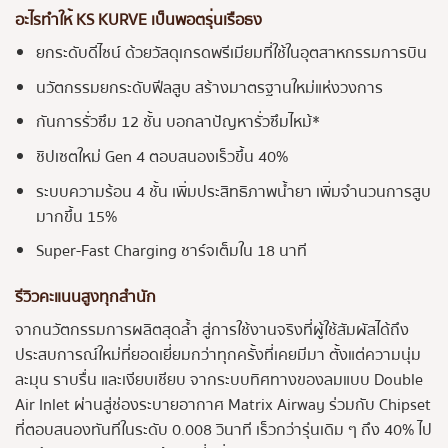
อะไรทำให้ KS KURVE เป็นพอตรุ่นเรือธง
ยกระดับดีไซน์ ด้วยวัสดุเกรดพรีเมียมที่ใช้ในอุตสาหกรรมการบิน
นวัตกรรมยกระดับฟีลสูบ สร้างมาตรฐานใหม่แห่งวงการ
กันการรั่วซึม 12 ชั้น บอกลาปัญหารั่วซึมไหม้*
ชิปเซตใหม่ Gen 4 ตอบสนองเร็วขึ้น 40%
ระบบความร้อน 4 ชั้น เพิ่มประสิทธิภาพน้ำยา เพิ่มจำนวนการสูบ
มากขึ้น 15%
Super-Fast Charging ชาร์จเต็มใน 18 นาที
รีวิวคะแนนสูงทุกสำนัก
จากนวัตกรรมการผลิตสุดล้ำ สู่การใช้งานจริงที่ผู้ใช้สัมผัสได้ถึง
ประสบการณ์ใหม่ที่ยอดเยี่ยมกว่าทุกครั้งที่เคยมีมา ตั้งแต่ความนุ่ม
ละมุน ราบรื่น และเงียบเชียบ จากระบบทิศทางของลมแบบ Double
Air Inlet ผ่านสู่ช่องระบายอากาศ Matrix Airway ร่วมกับ Chipset
ที่ตอบสนองทันทีในระดับ 0.008 วินาที เร็วกว่ารุ่นเดิม ๆ ถึง 40% ไป