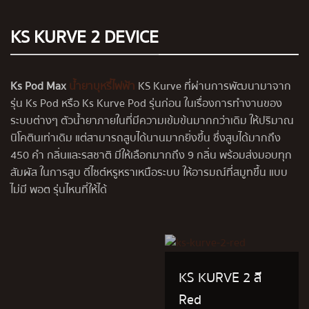
ผู้ใหญ่ในทุกโอกาส ด้านในบรรจุภัณฑ์ประกอบไปด้วย
KS
KURVE DEVICE (ตัวเครื่อง) KS KURVE POD 10 กลิ่น
KS KURVE 2 DEVICE
และสายคล้อง KARDINAL STRAP USB-Type C
BUY NOW
SEE MORE
Ks Pod Max
น้ำยาบุหรี่ไฟฟ้า
KS Kurve ที่ผ่านการพัฒนามาจาก
รุ่น Ks Pod หรือ
Ks Kurve Pod
รุ่นก่อน ในเรื่องการทำงานของ
ระบบต่างๆ ตัวน้ำยาภายในที่มีความเข้มข้นมากกว่าเดิม ให้ปริมาณ
นิโคตินเท่าเดิม แต่สามารถสูบได้นานมากยิ่งขึ้น ซึ่งสูบได้มากถึง
450 คำ กลิ่นและรสชาติ มีให้เลือกมากถึง 9 กลิ่น พร้อมส่งมอบทุก
สัมผัส ในการสูบ ดีไซต์หรูหราเหนือระบบ ให้อารมณ์ที่สมูทขึ้น แบบ
ไม่มี พอต รุ่นไหนที่ให้ได้
KS KURVE 2 สี
Red