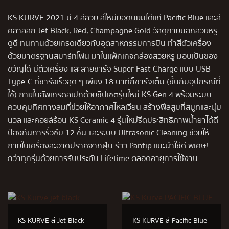
KS KURVE 2021 มี 4 สีสวย สีใหม่ยอดนิยมได้แก่ Pacific Blue และสี
คลาสสิก Jet Black, Red, Champagne Gold วัสดุภายนอกสวยหรู
ดูดี ทนทานด้วยเกรดเดียวกับอุตสาหกรรมการบิน ทำสีตัวเครื่อง
ด้วยมาตรฐานสมาร์ทโฟน มาในแพ็กเกจกล่องสวยหรู มอบเป็นของ
ขวัญได้ มีตัวเครื่อง และสายชาร์จ Super Fast Charge แบบ USB
Type-C ที่ชาร์จเร็วสุด ๆ เพียง 18 นาทีก็ชาร์จเต็ม (ขึ้นกับอุปกรณ์ที่
ใช้)​ ภายในอัพเกรดสเปกด้วยชิปเซตรุ่นใหม่ KS Gen 4 พร้อมระบบ
ควบคุมทิศทางลมที่ช่วยให้อากาศไหลเวียน สร้างฟีลสูบที่สมูทและนุ่ม
นวล และคอยล์ร้อน KS Ceramic 4 รุ่นใหม่รีดประสิทธิภาพน้ำยาได้ดี
ป้องกันการรั่วซึม 12 ชั้น และระบบ Ultrasonic Cleaning ช่วยให้
ภายในเครื่องสะอาดปราศจากฝุ่น รีวิว Pantip แนะนำใช้ดี พิเศษ!
กว่าทุกรุ่นด้วยการรับประกัน Lifetime ตลอดอายุการใช้งาน
KS KURVE สี Jet Black
KS KURVE สี Pacific Blue