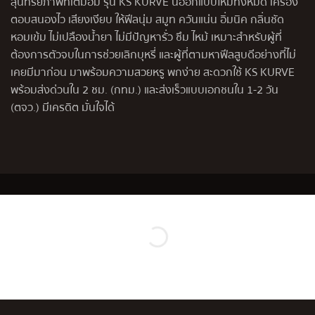
สุนทรียภาพที่เต็มอิ่ม รุ่น KS KURVE นี้ออกแบบใหม่ทั้งหมด เครื่อง
ตอบสนองไว เสียงเงียบ ให้ฟีลนุ่ม สมูท ควันแน่น อิ่มนิค กลิ่นชัด
หอมเข้ม ไม่เปลืองน้ำยา ไม่มีปัญหารั่ว ซึม ไหม้ เหมาะสำหรับผู้ที่
ต้องการตัวจบในการช่วยเลิกบุหรี่ และผู้ที่ตามหาฟีลสูบดีอย่างที่ไม่
เคยมีมาก่อน มาพร้อมความสวยหรู พกง่าย สะดวกใช้ KS KURVE
พร้อมส่งด่วนใน 2 ชม. (กทม.)​ และส่งเร็วแบบเอกชนใน 1-2 วัน
(ตจว.) มีเครดิต มั่นใจได้
NEW IN
พิเศษ! เพียง 2,750.-
บรรจุภัณฑ์พิเศษทรงคุณค่าเหมาะสำหรับเป็นของขวัญแก่