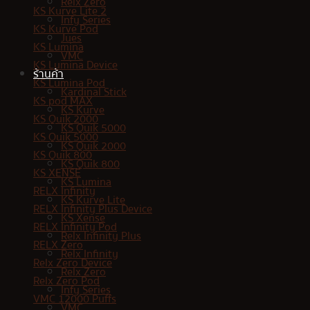
Relx Zero
KS Kurve Lite 2
Infy Series
KS Kurve Pod
Jues
KS Lumina
VMC
KS Lumina Device
ร้านค้า
KS Lumina Pod
Kardinal Stick
KS pod MAX
KS Kurve
KS Quik 2000
KS Quik 5000
KS Quik 5000
KS Quik 2000
KS Quik 800
KS Quik 800
KS XENSE
KS Lumina
RELX Infinity
KS Kurve Lite
RELX Infinity Plus Device
KS Xense
RELX Infinity Pod
Relx Infinity Plus
RELX Zero
Relx Infinity
Relx Zero Device
Relx Zero
Relx Zero Pod
Infy Series
VMC 12000 Puffs
VMC