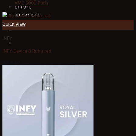
VMC 5000 Puffs
บทความ
สมัครตัวแทน
QUICK VIEW
INFY
INFY Device สี Ruby red
฿
890.00