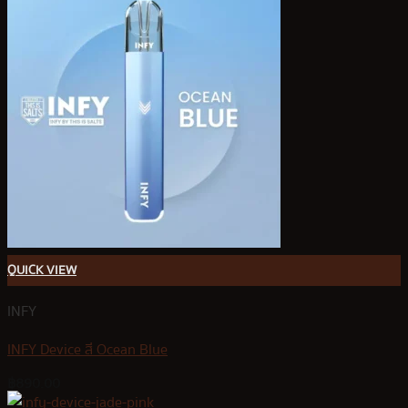
QUICK VIEW
INFY
INFY Device สี Ocean Blue
฿
890.00