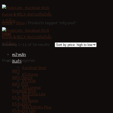
Skip
to
content
Home
/
Shop
/
Products tagged “infy-pod”
Filter
Showing 1–12 of 34 results
หน้าหลัก
Product categories
สินค้า
Kardinal Stick
INFY
KS Kurve
INFY Device
KS Quik
INFY Pod
KS Lumina
Kardinal Stick
KS Kurve Lite
KS KURVE
KS Xense
KS Kurve 2
Relx Infinity Plus
KS Kurve Lite