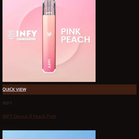
QUICK VIEW
INFY
INFY Device สี Peach Pink
฿
890.00