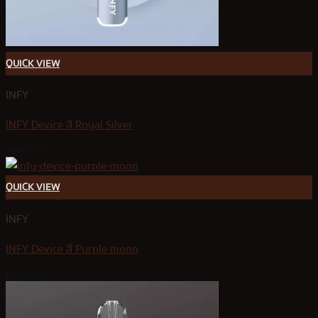
QUICK VIEW
INFY
INFY Device สี Royal Silver
฿
890.00
QUICK VIEW
INFY
INFY Device สี Purple moon
฿
890.00