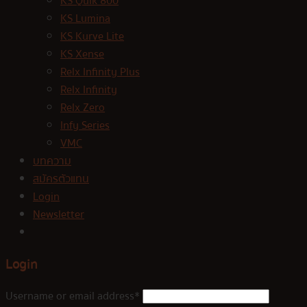
KS Quik 800
KS Lumina
KS Kurve Lite
KS Xense
Relx Infinity Plus
Relx Infinity
Relx Zero
Infy Series
VMC
บทความ
สมัครตัวแทน
Login
Newsletter
Login
Username or email address
*