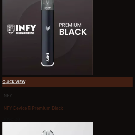
QUICK VIEW
INFY
INFY Device สี Premium Black
฿
890.00