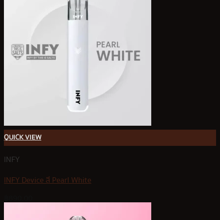
QUICK VIEW
INFY
INFY Device สี Pearl White
฿
890.00