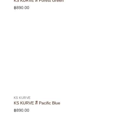
KS KURVE สี Forest Green
฿
890.00
KS KURVE
KS KURVE สี Pacific Blue
฿
890.00