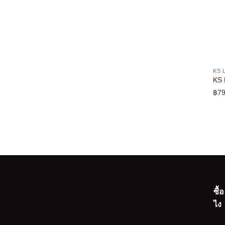
KS 
KS 
฿
79
ซื้
ไง