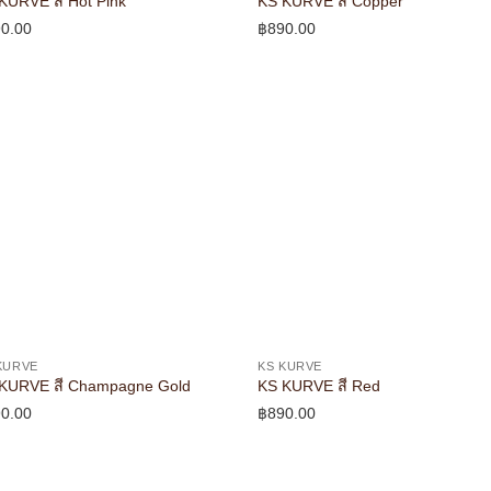
KURVE สี Hot Pink
KS KURVE สี Copper
0.00
฿
890.00
KURVE
KS KURVE
KURVE สี Champagne Gold
KS KURVE สี Red
0.00
฿
890.00