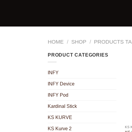
Skip
to
content
HOME
/
SHOP
/
PRODUCTS TA
PRODUCT CATEGORIES
INFY
INFY Device
INFY Pod
Kardinal Stick
KS KURVE
KS 
KS Kurve 2