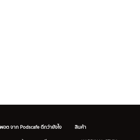
อ พอต จาก Podscafe ดีกว่ายังไง
สินค้า