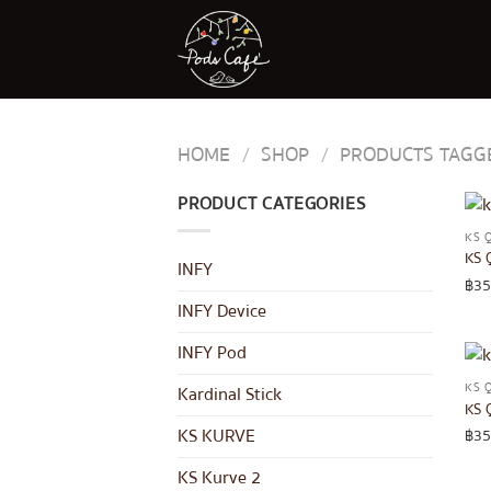
Skip
to
content
HOME
/
SHOP
/
PRODUCTS TAGGE
PRODUCT CATEGORIES
KS 
KS 
INFY
฿
35
INFY Device
INFY Pod
KS 
Kardinal Stick
KS Q
KS KURVE
฿
35
KS Kurve 2