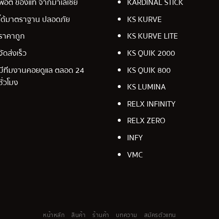
พอต ของแท้ จากมาเลเซีย
KARDINAL STICK
ได้มาตราฐาน ปลอดภัย
KS KURVE
ราคาถูก
KS KURVE LITE
จัดส่งเร็ว
KS QUIK 2000
มีทีมงานคอยดูแล ตลอด 24
KS QUIK 800
ชั่วโมง
KS LUMINA
RELX INFINITY
RELX ZERO
INFY
VMC
หน้าหลัก
สินค้า
ร้านค้า
บทความ
สมัครตัวแทน