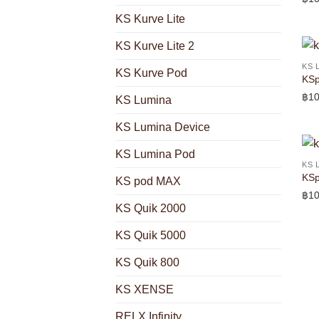
KS Kurve Lite
KS Kurve Lite 2
KS 
KS Kurve Pod
KSp
฿
10
KS Lumina
KS Lumina Device
KS Lumina Pod
KS 
KSp
KS pod MAX
฿
10
KS Quik 2000
KS Quik 5000
KS Quik 800
KS XENSE
RELX Infinity