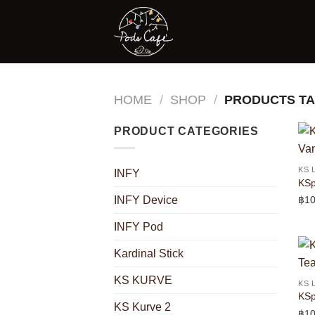
Skip
to
content
HOME
/
SHOP
/
PRODUCTS TA
PRODUCT CATEGORIES
KS 
INFY
KSp
฿
10
INFY Device
INFY Pod
Kardinal Stick
KS KURVE
KS 
KSp
KS Kurve 2
฿
10