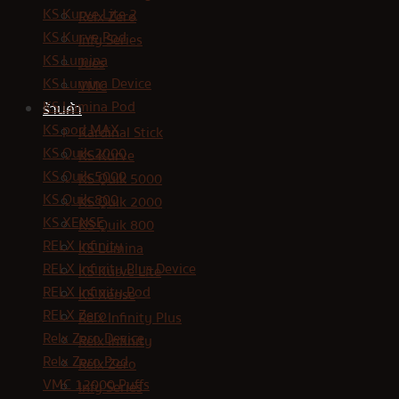
KS Kurve Lite 2
Relx Zero
KS Kurve Pod
Infy Series
KS Lumina
Jues
KS Lumina Device
VMC
KS Lumina Pod
ร้านค้า
KS pod MAX
Kardinal Stick
KS Quik 2000
KS Kurve
KS Quik 5000
KS Quik 5000
KS Quik 800
KS Quik 2000
KS XENSE
KS Quik 800
RELX Infinity
KS Lumina
RELX Infinity Plus Device
KS Kurve Lite
RELX Infinity Pod
KS Xense
RELX Zero
Relx Infinity Plus
Relx Zero Device
Relx Infinity
Relx Zero Pod
Relx Zero
VMC 12000 Puffs
Infy Series