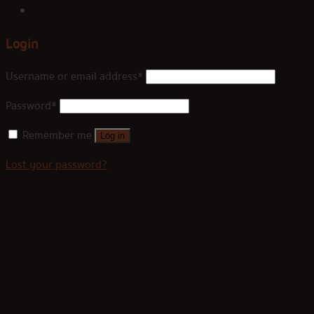
Login
Username or email address
*
Password
*
Remember me
Log in
Lost your password?