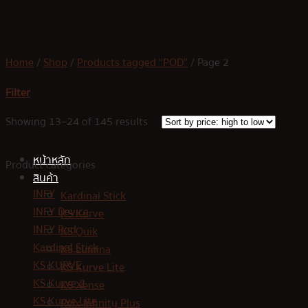
Skip
to
content
Home
/
Shop
/
Products tagged “POD”
/
Page 2
Filter
Showing 13–24 of 145 results
หน้าหลัก
Product categories
สินค้า
INFY
Kardinal Stick
INFY Device
KS Kurve
INFY Pod
KS Quik
Kardinal Stick
KS Lumina
KS KURVE
KS Kurve Lite
KS Kurve 2
KS Xense
KS Kurve Lite
Relx Infinity Plus