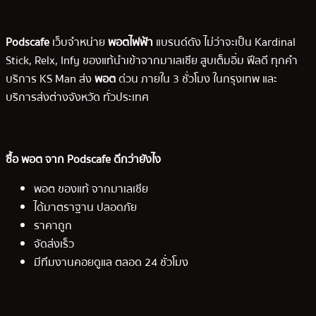
Podscafe
เว็บจำหน่าย
พอตไฟฟ้า
แบรนด์ดัง ไม่ว่าจะเป็น Kardinal
Stick, Relx, Infy ของแท้นำเข้าจากมาเลเซีย สูบเต็มอิ่ม ฟีลดี ทุกคำ
บริการ KS Man ส่ง
พอต
ด่วน ภายใน 3 ชั่วโมง ในกรุงเทพ และ
บริการส่งต่างจังหวัด ทั่วประเทศ
ซื้อ พอต จาก Podscafe ดีกว่ายังไง
พอต ของแท้ จากมาเลเซีย
ได้มาตราฐาน ปลอดภัย
ราคาถูก
จัดส่งเร็ว
มีทีมงานคอยดูแล ตลอด 24 ชั่วโมง