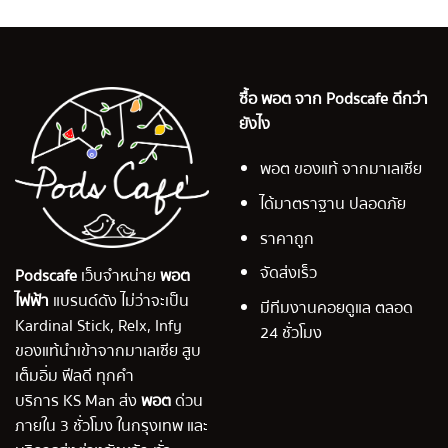
ซื้อ พอต จาก Podscafe ดีกว่า
ยังไง
พอต ของแท้ จากมาเลเซีย
ได้มาตราฐาน ปลอดภัย
ราคาถูก
จัดส่งเร็ว
Podscafe
เว็บจำหน่าย
พอต
ไฟฟ้า
แบรนด์ดัง ไม่ว่าจะเป็น
มีทีมงานคอยดูแล ตลอด
Kardinal Stick, Relx, Infy
24 ชั่วโมง
ของแท้นำเข้าจากมาเลเซีย สูบ
เต็มอิ่ม ฟีลดี ทุกคำ
บริการ KS Man ส่ง
พอต
ด่วน
ภายใน 3 ชั่วโมง ในกรุงเทพ และ