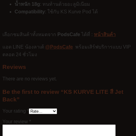
น้ำหนัก 18g
: ทนท้านด้วยอะลูมิเนียม
Compatibility
: ใช้กับ KS Kurve Pod ได้
เลือกชมสินค้าทั้งหมดจาก
PodsCafe
ได้ที่ :
หน้าสินค้า
แอด LINE น้องลาเต้
@PodsCafe
พร้อมเสิร์ฟบริการแบบ VIP
ตลอด 24 ชั่วโมง
Reviews
There are no reviews yet.
Be the first to review “KS KURVE LITE สี Jet
Back”
Your rating
*
Your review
*