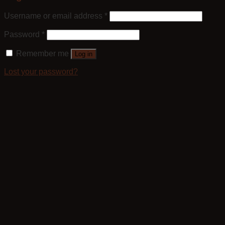
Username or email address
*
Password
*
Remember me
Log in
Lost your password?