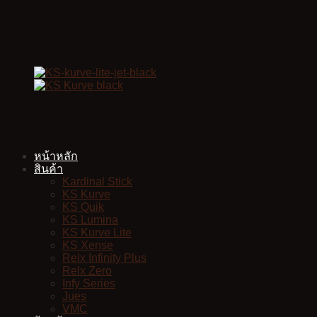
Skip
to
content
หน้าหลัก
สินค้า
Kardinal Stick
KS Kurve
KS Quik
KS Lumina
KS Kurve Lite
KS Xense
Relx Infinity Plus
Relx Zero
Infy Series
Jues
VMC