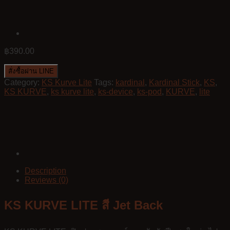
฿
390.00
สั่งซื้อผ่าน LINE
Category:
KS Kurve Lite
Tags:
kardinal
,
Kardinal Stick
,
KS
,
KS KURVE
,
ks kurve lite
,
ks-device
,
ks-pod
,
KURVE
,
lite
Description
Reviews (0)
KS KURVE LITE สี Jet Back