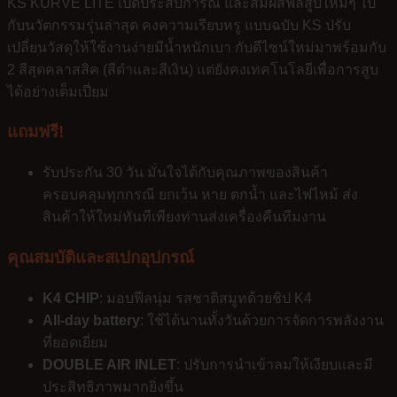
KS KURVE LITE เปิดประสบการณ์ และสัมผัสฟีลสูบใหม่ๆ ไป
กับนวัตกรรมรุ่นล่าสุด คงความเรียบหรู แบบฉบับ KS ปรับ
เปลี่ยนวัสดุให้ใช้งานง่ายมีน้ำหนักเบา กับดีไซน์ใหม่มาพร้อมกับ
2 สีสุดคลาสสิค (สีดำและสีเงิน) แต่ยังคงเทคโนโลยีเพื่อการสูบ
ได้อย่างเต็มเปี่ยม
แถมฟรี!
รับประกัน 30 วัน มั่นใจได้กับคุณภาพของสินค้า
ครอบคลุมทุกกรณี ยกเว้น หาย ตกน้ำ และไฟไหม้ ส่ง
สินค้าให้ใหม่ทันทีเพียงท่านส่งเครื่องคืนทีมงาน
คุณสมบัติและสเปกอุปกรณ์
K4 CHIP
: มอบฟีลนุ่ม รสชาติสมูทด้วยชิป K4
All-day battery
: ใช้ได้นานทั้งวันด้วยการจัดการพลังงาน
ที่ยอดเยี่ยม
DOUBLE AIR INLET
: ปรับการนำเข้าลมให้เงียบและมี
ประสิทธิภาพมากยิ่งขึ้น