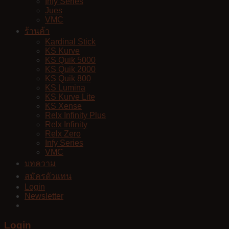
Infy Series
Jues
VMC
ร้านค้า
Kardinal Stick
KS Kurve
KS Quik 5000
KS Quik 2000
KS Quik 800
KS Lumina
KS Kurve Lite
KS Xense
Relx Infinity Plus
Relx Infinity
Relx Zero
Infy Series
VMC
บทความ
สมัครตัวแทน
Login
Newsletter
Login