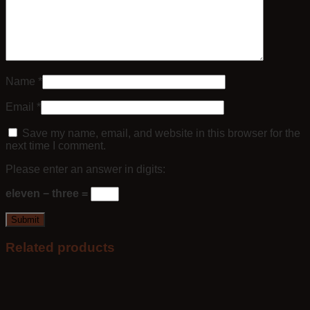
Name
*
Email
*
Save my name, email, and website in this browser for the
next time I comment.
Please enter an answer in digits:
eleven − three =
Related products