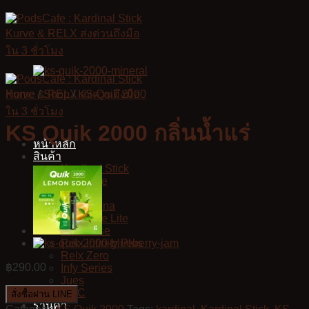
Skip
to
content
Home
/
Shop
/
KS Quik 2000
KS Quik 2000 กลิ่นน้ำแร่
หน้าหลัก
สินค้า
Kardinal Stick
KS Kurve
KS Quik
KS Lumina
KS Kurve Lite
KS Xense
Relx Infinity Plus
Relx Zero
฿
290.00
Infy Series
Jues
VMC
สั่งซื้อผ่าน LINE
ร้านค้า