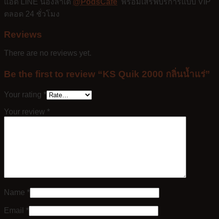
แอด LINE น้องลาเต้
@PodsCafe
พร้อมเสิร์ฟบริการแบบ VIP
ตลอด 24 ชั่วโมง
Reviews
There are no reviews yet.
Be the first to review “KS Quik 2000 กลิ่นน้ำแร่”
Your rating
*
Your review
*
Name
*
Email
*