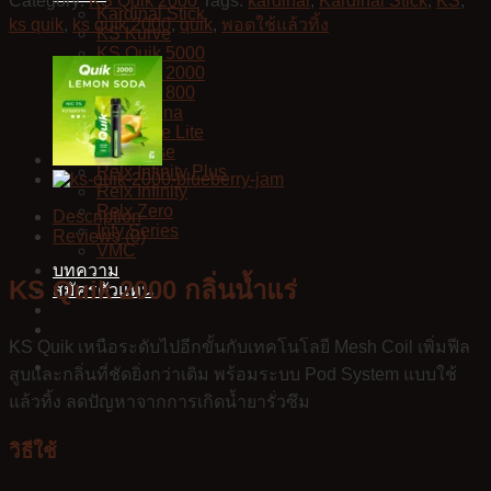
Category:
KS Quik 2000
Tags:
kardinal
,
Kardinal Stick
,
KS
,
Kardinal Stick
ks quik
,
ks quik 2000
,
quik
,
พอตใช้แล้วทิ้ง
KS Kurve
KS Quik 5000
KS Quik 2000
KS Quik 800
KS Lumina
KS Kurve Lite
KS Xense
Relx Infinity Plus
Relx Infinity
Relx Zero
Description
Infy Series
Reviews (0)
VMC
บทความ
KS Quik 2000 กลิ่นน้ำแร่
สมัครตัวแทน
KS Quik เหนือระดับไปอีกขั้นกับเทคโนโลยี Mesh Coil เพิ่มฟีล
สูบและกลิ่นที่ชัดยิ่งกว่าเดิม พร้อมระบบ Pod System แบบใช้
แล้วทิ้ง ลดปัญหาจากการเกิดน้ำยารั่วซึม
วิธีใช้