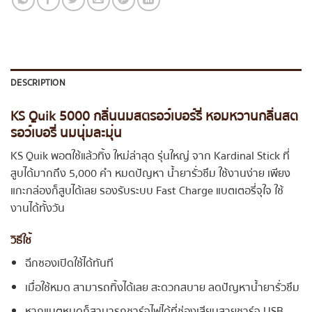
DESCRIPTION
KS Quik 5000 กลิ่นนมสตรอว์เบอร์รี่ หอมหวานกลิ่นสต
รอว์เบอรี่ นมนุ่มละมุ่น
KS Quik พอตใช้แล้วทิ้ง ใหม่ล่าสุด รุ่นใหญ่ จาก Kardinal Stick ที่
สูบได้มากถึง 5,000 คำ หมดปัญหา น้ำยารั่วซึม ใช้งานง่าย เพียง
แกะกล่องก็สูบได้เลย รองรับระบบ Fast Charge แบตเตอรี่จุใจ ใช้
งานได้ทั้งวัน
วิธีใช้
ฉีกซองเปิดใช้ได้ทันที
เมื่อใช้หมด สามารถทิ้งได้เลย สะดวกสบาย ลดปัญหาน้ำยารั่วซึม
หากแบตหมดก็สามารถชาร์จไฟได้ที่ช่องเสียบสายชาร์จ USB