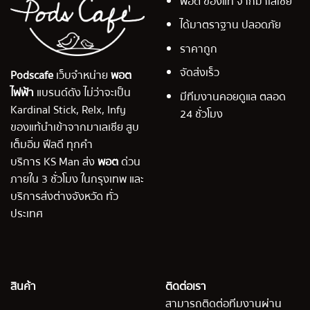
พอต ของแท้ จากมาเลเซีย
ได้มาตราฐาน ปลอดภัย
ราคาถูก
จัดส่งเร็ว
Podscafe
เว็บจำหน่าย
พอต
ไฟฟ้า
แบรนด์ดัง ไม่ว่าจะเป็น
มีทีมงานคอยดูแล ตลอด
Kardinal Stick, Relx, Infy
24 ชั่วโมง
ของแท้นำเข้าจากมาเลเซีย สูบ
เต็มอิ่ม ฟีลดี ทุกคำ
บริการ KS Man ส่ง
พอต
ด่วน
ภายใน 3 ชั่วโมง ในกรุงเทพ และ
บริการส่งต่างจังหวัด ทั่ว
ประเทศ
สินค้า
ติดต่อเรา
สามารถติดต่อทีมงานผ่าน