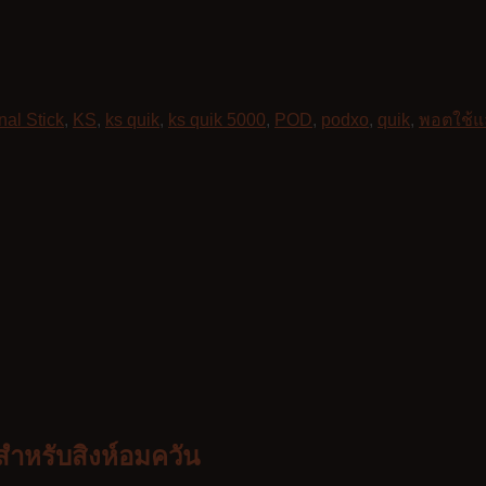
nal Stick
,
KS
,
ks quik
,
ks quik 5000
,
POD
,
podxo
,
quik
,
พอตใช้แล
 สำหรับสิงห์อมควัน