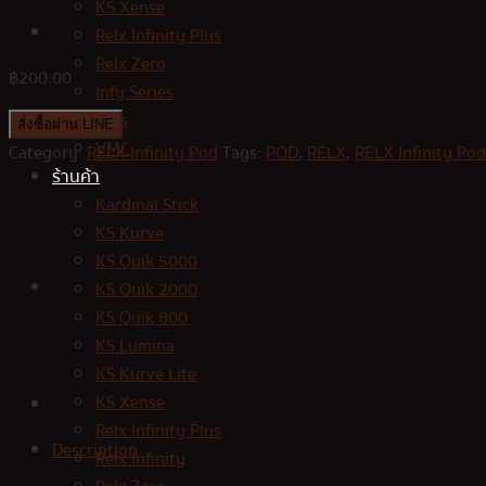
KS Xense
Relx Infinity Plus
Relx Zero
฿
200.00
Infy Series
Jues
สั่งซื้อผ่าน LINE
VMC
Category:
RELX Infinity Pod
Tags:
POD
,
RELX
,
RELX Infinity Pod
ร้านค้า
Kardinal Stick
KS Kurve
KS Quik 5000
KS Quik 2000
KS Quik 800
KS Lumina
KS Kurve Lite
KS Xense
Relx Infinity Plus
Description
Relx Infinity