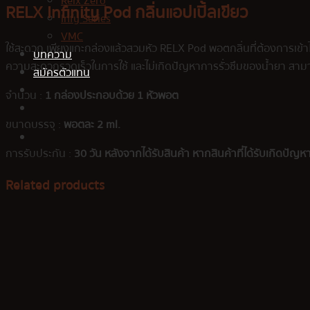
Relx Zero
RELX Infinity Pod กลิ่นแอปเปิ้ลเขียว
Infy Series
VMC
ใช้สะดวก เพียงแกะกล่องแล้วสวมหัว RELX Pod พอตกลิ่นที่ต้องการเข้าไป
บทความ
ความสะดวกรวดเร็วในการใช้ และไม่เกิดปัญหาการรั่วซึมของน้ำยา สามาร
สมัครตัวแทน
จำนวน :
1 กล่องประกอบด้วย 1 หัวพอต
ขนาดบรรจุ :
พอตละ 2 ml.
การรับประกัน :
30 วัน หลังจากได้รับสินค้า หากสินค้าที่ได้รับเกิดปัญหา
Related products