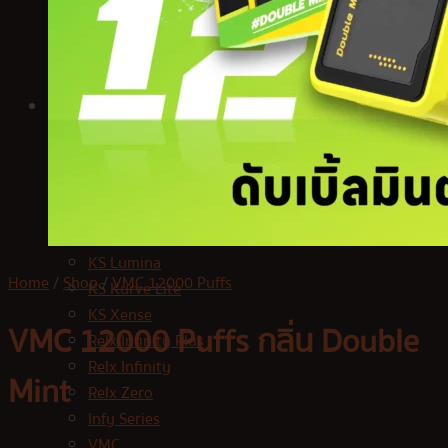
Relx Zero
Infy Series
Jues
VMC
ร้านค้า
Kardinal Stick
KS Kurve
KS Quik 5000
KS Quik 2000
KS Quik 800
KS Lumina
Home
/
Shop
/
VMC 12000 Puffs
KS Kurve Lite
KS Xense
VMC 12000 Puffs กลิ่น Double
Relx Infinity Plus
Relx Infinity
Mint
Relx Zero
Infy Series
VMC