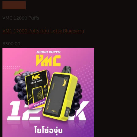
Quick View
VMC 12000 Puffs
VMC 12000 Puffs กลิ่น Lotte Blueberry
฿
300.00