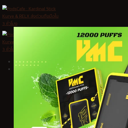
Skip
to
content
หน้าหลัก
สินค้า
Kardinal Stick
KS Kurve
KS Quik
KS Lumina
KS Kurve Lite
KS Xense
Relx Infinity Plus