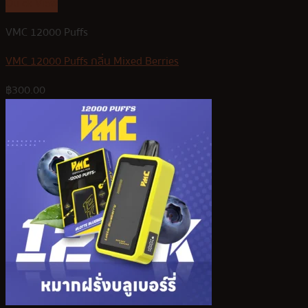
Quick View
VMC 12000 Puffs
VMC 12000 Puffs กลิ่น Mixed Berries
฿
300.00