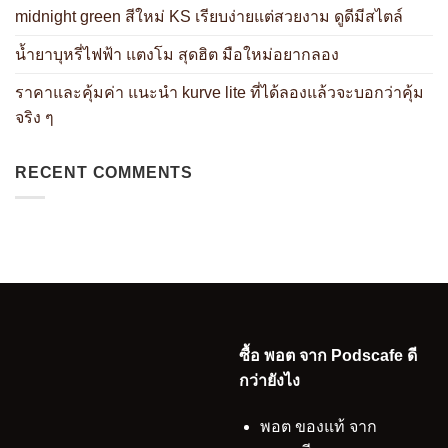
midnight green สีใหม่ KS เรียบง่ายแต่สวยงาม ดูดีมีสไตล์
น้ำยาบุหรี่ไฟฟ้า แตงโม สุดฮิต มือใหม่อยากลอง
ราคาและคุ้มค่า แนะนำ kurve lite ที่ได้ลองแล้วจะบอกว่าคุ้ม
จริง ๆ
RECENT COMMENTS
ซื้อ พอต จาก Podscafe ดี
กว่ายังไง
พอต ของแท้ จาก