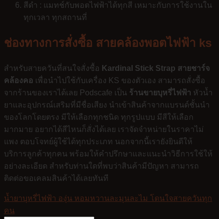
สีดำ : แมทช์กับพอตไฟฟ้าได้ทุกสี เหมาะกับการใช้งานใน
ทุกเวลา ทุกสถานที่
ช่องทางการสั่งซื้อ สายคล้องพอตไฟฟ้า ks
สำหรับสายควันที่สนใจสั่งซื้อ
Kardinal Stick Strap สายชาร์จ
คล้องคอ
เพื่อนำไปใช้กับเครื่อง KS ของตัวเอง สามารถสั่งซื้อ
จากร้านของเราได้เลย Podscafe เป็น
ร้านขายบุหรี่ไฟฟ้า
หัวน้ำ
ยาและอุปกรณ์เสริมที่มีชื่อเสียง นำเข้าสินค้าจากแบรนด์ชั้นนำ
ของโลกโดยตรง มีให้เลือกทุกชนิด ทุกรูปแบบ มีสีให้เลือก
มากมาย อยากได้สีไหนก็สั่งได้เลย เราจัดจำหน่ายในราคาไม่
แพง ตอบโจทย์ผู้ใช้ได้ทุกประเภท นอกจากนี้เรายังยินดีให้
บริการลูกค้าทุกคน พร้อมให้คำปรึกษาและแนะนำวิธีการใช้ให้
อย่างละเอียด สำหรับท่านใดที่พบว่าสินค้ามีปัญหา สามารถ
ติดต่อขอเคลมสินค้าได้เลยทันที
น้ำยาบุหรี่ไฟฟ้า องุ่น หอมหวานละมุนละไม โดนใจสายควันทุก
คน