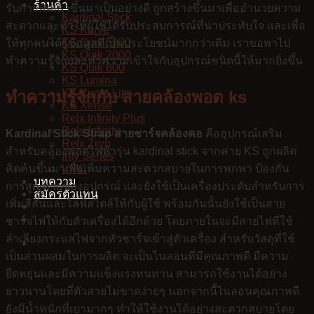
ร้านค้า
รับการพัฒนาขึ้นมาเป็นอย่างดี ถูกสร้างขึ้นมาเพื่ออำนวยความ
Kardinal Stick
สะดวกและทำให้ผู้ใช้ได้รับประสบการณ์ที่น่าประทับใจ และเพื่อ
KS Kurve
KS Quik 5000
ให้ทุกคนได้รู้ข้อมูลที่เป็นประโยชน์มากกว่าเดิม เราขอพาไป
KS Quik 2000
ทำความรู้จักและทำความเข้าใจกับอุปกรณ์ชนิดนี้ให้มากยิ่งขึ้น
KS Quik 800
KS Lumina
KS Kurve Lite
ทำความรู้จักกับ
สายคล้องพอต ks
KS Xense
Relx Infinity Plus
Relx Infinity
Kardinal Stick Strap สายชาร์จคล้องคอ
คืออุปกรณ์เสริม
Relx Zero
สำหรับคล้องพอตไฟฟ้ารุ่น kardinal stick
จากค่าย KS ถูกผลิต
Infy Series
คิดค้นขึ้นมาเพื่อเพิ่มความสะดวกสบายในการพกพา ป้องกัน
VMC
บทความ
การสูญหายของอุปกรณ์ และยังใช้เป็นเครื่องประดับสำหรับการ
สมัครตัวแทน
เพิ่มสีสันและไลฟ์สไตล์ให้กับผู้ใช้ พร้อมกันนั้นยังใช้เป็นสาย
ชาร์จไฟให้กับตัวเครื่องได้อีกด้วย โดยภายในจะมีสายไฟที่ใช้
ลำเลียงกระแสไฟจากหัวชาร์จเข้าสู่ตัวเครื่อง สำหรับวัสดุที่ใช้
เป็นส่วนผสมในการผลิต จะเป็นไนลอนที่มีคุณภาพดี มีความ
ยืดหยุ่นและมีความแข็งแรงทนทาน สามารถใช้งานได้อย่าง
ยาวนานโดยที่ตัวสายไม่ขาดง่ายๆ นอกจากนี้ไนลอนคุณภาพดี
ยังมีน้ำหนักที่เบามากๆ ทำให้ใช้งานได้อย่างสะดวกสบายโดย