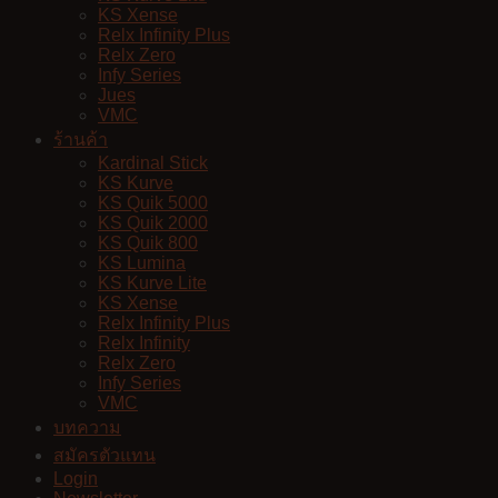
KS Xense
Relx Infinity Plus
Relx Zero
Infy Series
Jues
VMC
ร้านค้า
Kardinal Stick
KS Kurve
KS Quik 5000
KS Quik 2000
KS Quik 800
KS Lumina
KS Kurve Lite
KS Xense
Relx Infinity Plus
Relx Infinity
Relx Zero
Infy Series
VMC
บทความ
สมัครตัวแทน
Login