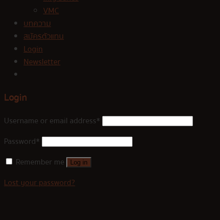
VMC
บทความ
สมัครตัวแทน
Login
Newsletter
Login
Username or email address
*
Password
*
Remember me
Log in
Lost your password?