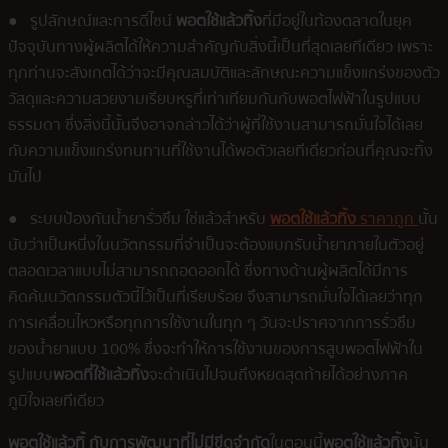
● รูปลักษณ์และการดีไซน์
พอตใช้แล้วทิ้ง
ที่มีอยู่ในท้องตลาดในยุค
ปัจจุบันทางผู้ผลิตได้ให้ความสำคัญกับสิ่งนี้เป็นที่สุดเลยทีเดียว เพราะ
ทุกท่านจะสังเกตได้ว่าจะมีคุณสมบัติและลักษณะความแข็งแกร่งของตัว
วัสดุและความสวยงามเรียบหรูที่เท่าเทียมกันกับพอตไฟฟ้าในรูปแบบ
ธรรมดา ซึ่งสิ่งนี้นั้นจึงอาจกล่าวได้ว่าผู้ที่ใช้งานสามารถมั่นใจได้เลย
กับความแข็งแกร่งทนทานที่ใช้งานได้พอตัวเลยทีเดียวก่อนที่คุณจะทิ้ง
มันไป
● ระบบป้องกันน้ำยารั่วซึม ใช่แล้วสำหรับ
พอตใช้แล้วทิ้ง
ราคาถูก
นั้น
นับว่าเป็นหนึ่งในนวัตกรรมที่จำเป็นจะต้องแบกรับน้ำยาภายในตัวอยู่
ตลอดเวลาแบบไม่สามารถถอดออกได้ ซึ่งทางด้านผู้ผลิตได้มีการ
คิดค้นนวัตกรรมตัวนี้ไว้เป็นที่เรียบร้อย จึงสามารถมั่นใจได้เลยว่าทุก
การเคลื่อนไหวหรือทุกการใช้งานในทุก ๆ วันจะปราศจากการรั่วซึม
ของน้ำยาแบบ 100% ซึ่งจะทำให้การใช้งานของการสูบพอตไฟฟ้าใน
รูปแบบ
พอตที่ใช้แล้วทิ้ง
จะดำเนินไปจนถึงหยดสุดท้ายได้อย่างภาค
ภูมิใจเลยทีเดียว
พอตใช้แล้วทิ้ กับการพัฒนาที่ไม่มีขีดจำกัด
ในตอนนี้
พอตใช้แล้วทิ้ง
นั้น