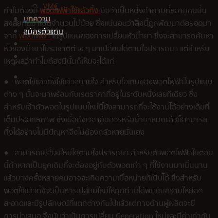
VMC
ทำไมต้องมี
พอตไฟฟ้าใช้แล้วทิ้ง
นับว่าเป็นหนึ่งคำถามที่หลายคนนั้น
บทความ
สงสัยกันมาเป็นจำนวนไม่น้อย ซึ่งแน่นอนว่าสิ่งนี้ถูกพัฒนาต่อยอดมา
สมัครตัวแทน
จาก
พอตไฟฟ้า
ในรูปแบบของการเปลี่ยนหัวน้ำยา ซึ่งจะสามารถค้นหา
หัวของน้ำยาในรสชาติต่าง ๆ มาเปลี่ยนได้ตามใจปรารถนา แต่สำหรับ
เหตุผลว่าทำไมต้องมีนั้นก็เห็นจะได้แก่
● พอตใช้แล้วทิ้งใช้แล้วสบายใจ สำหรับไอเทมของพอตไฟฟ้าในรูปแบบ
ต่าง ๆ นั้นจะมาพร้อมกับเรตราคาที่อยู่ในระดับหนึ่งเลยทีเดียว ซึ่ง
สำหรับเจ้าตัวพอตในรูปแบบใหม่นี้ยังสามารถที่จะใช้งานได้อย่างเต็มที่
เต็มประสิทธิภาพ ซึ่งเมื่อถึงเวลาอันควรหรือน้ำยาหมดแล้วก็สามารถ
ทิ้งได้อย่างไม่มีปัญหาจึงไม่ต้องกลัวหายนั่นเอง
● สามารถเปลี่ยนใหม่ได้ตามใจปรารถนา สำหรับตัวพอตไฟฟ้าในตอน
นี้ถ้าหากเป็นยุคเดิมที่จะต้องอยู่กับตัวพอตเก่า ๆ ที่ใช้งานมาเนิ่นนาน
แล้วบางครั้งหลายคนอาจจะเกิดความเบื่อหน่ายก็เป็นได้ ซึ่งสำหรับ
พอตใช้แล้วทิ้งจะเป็นการเปลี่ยนใหม่ให้ทุกท่านได้พบกับความใหม่สด
สะอาดและมีรูปลักษณ์ที่แตกต่างกันไปแล้วแต่ทางด้านผู้ผลิตจะมี
การนำเสนอ จึงนับว่าเป็นการเปลี่ยน Generation ใหม่และมีค่าเท่ากับ