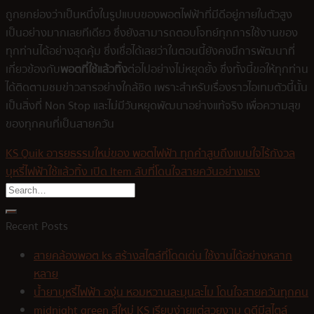
ถูกยกย่องว่าเป็นหนึ่งในรูปแบบของพอตไฟฟ้าที่มีดีอยู่ภายในตัวสูง
เป็นอย่างมากเลยทีเดียว ซึ่งยังสามารถตอบโจทย์ทุกการใช้งานของ
ทุกท่านได้อย่างสุดคุ้ม ซึ่งเชื่อได้เลยว่าในตอนนี้ยังคงมีการพัฒนาที่
เกี่ยวข้องกับ
พอตที่ใช้แล้วทิ้ง
ต่อไปอย่างไม่หยุดยั้ง ซึ่งทั้งนี้ขอให้ทุกท่าน
ได้ติดตามชมข่าวสารอย่างใกล้ชิด เพราะสำหรับเรื่องราวไอเทมตัวนี้นั้น
เป็นสิ่งที่ Non Stop และไม่มีวันหยุดพัฒนาอย่างแท้จริง เพื่อความสุข
ของทุกคนที่เป็นสายควัน
KS Quik อารยธรรมใหม่ของ พอตไฟฟ้า ทุกคำสูบถึงแบบใจไร้กังวล
บุหรี่ไฟฟ้าใช้แล้วทิ้ง เปิด Item ลับที่โดนใจสายควันอย่างแรง
Recent Posts
สายคล้องพอต ks สร้างสไตล์ที่โดดเด่น ใช้งานได้อย่างหลาก
หลาย
น้ำยาบุหรี่ไฟฟ้า องุ่น หอมหวานละมุนละไม โดนใจสายควันทุกคน
midnight green สีใหม่ KS เรียบง่ายแต่สวยงาม ดูดีมีสไตล์