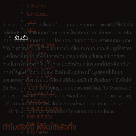
Relx Zero
Infy Series
Jues
สำหรับสาวกสาย บุหรี่ไฟฟ้า ในตอนนี้น่าจะได้ยินคำศัพท์
พอตใช้แล้วทิ้ง
VMC
อยู่เป็นประจำ ซึ่งแน่นอนว่าตั้งแต่บุหรี่ไฟฟ้ากลายมาเป็นเทรนด์ของไอ
ร้านค้า
เทมยอดนิยมในยุคปัจจุบันที่ได้รับกระแสยอดฮิตร้อนแรงแบบสุด ๆ เลย
Kardinal Stick
ก็ว่าได้ แล้วทุกวันนี้ไม่ว่าจะเดินทางไปที่ไหนก็ตามก็มักจะเห็นผู้ที่ใช้งาน
KS Kurve
บุหรี่ไฟฟ้าในทุกที่ จึงได้มีการพัฒนาระบบที่ดียิ่งขึ้นและอัปเดตช่อง
KS Quik 5000
ทางในการทำตลาดใหม่กับการเปิดตัวพัฒนาในระบบที่มีตัวเลือกที่มา
KS Quik 2000
กกว่าให้ลูกค้าใช้งานนั่นเอง ซึ่งสำหรับอุปกรณ์ในรูปแบบนี้นั้นถูก
KS Quik 800
ออกแบบมาเพื่อการสูบบุหรี่ไฟฟ้าที่มีความรู้สึกดีเพิ่มเติมมากยิ่งขึ้นไป
KS Lumina
อีก ซึ่งจนกลายสภาพไปอยู่ในรูปแบบของพอตที่ใช้แล้วทิ้ง ซึ่งแน่นอนว่า
KS Kurve Lite
สามารถทำตลาดได้เป็นอย่างดี และตอบโจทย์ทุกความต้องการของผู้
KS Xense
ที่ให้ความสนใจในบุหรี่ไฟฟ้าได้ในระดับหนึ่งเลยทีเดียว และทีนี้เราจะ
Relx Infinity Plus
แนะนำว่าเจ้าสิ่งนี้คืออะไรให้ทุกคนได้รู้กันแบบชัดเจนกันได้เลย
Relx Infinity
Relx Zero
ทำไมต้องมี
พอตใช้แล้วทิ้ง
Infy Series