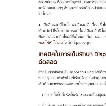
ตลาดย่อมจะต้องเกิดปัญหาในบางครั้งอย่างแน่แท
แคร์คุณแบบสุดๆ ซึ่งคุณจะได้รับกัการนำเสนอส
ไปนั่นเอง
● มีกลิ่นหอมที่โดนใจ และชัดเจน สิ่งนี้เราเชื
เป็นแน่แท้ ซึ่งในแต่ละแบรนด์นั้นจะมีเอกสิทธิ์ 
ฟันธงแล้วว่ากลิ่นไหนที่ชื่นใจแบบเต็มๆ และสาม
พอตไฟฟ้าใช้แล้วทิ้ง
ที่ดีที่สุดของคุณ
เทคนิคในการเก็บรักษา Disposab
ดีตลอด
สำหรับการใช้งานใน Disposable Pod จัดได้ว
หลายๆ แบรนด์แล้วเป็นที่เรียบร้อย ซึ่งถ้าคุ
เต็มศักยภาพตลอดจนหมดน้ำยาทุกหยด และสิ่งท
· ทำการเก็บในที่แห้งเย็นรักษาความชื้นอยู่เ
· ถ้ามีระบบ Fast Charge หรือการชาร์จแบตก็