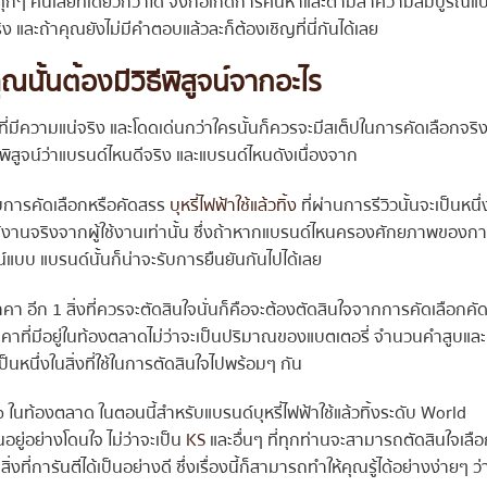
่ในทุกๆ คนเลยทีเดียวก็ว่าได้ จึงก่อเกิดการค้นหาและตามล่าความสมบูรณ์แ
 และถ้าคุณยังไม่มีคำตอบแล้วละก็ต้องเชิญที่นี่กันได้เลย
คุณนั้นต้องมีวิธีพิสูจน์จากอะไร
ี่มีความแน่จริง และโดดเด่นกว่าใครนั้นก็ควรจะมีสเต็ปในการคัดเลือกจริ
ได้พิสูจน์ว่าแบรนด์ไหนดีจริง และแบรนด์ไหนดังเนื่องจาก
ับการคัดเลือกหรือคัดสรร
บุหรี่ไฟฟ้าใช้แล้วทิ้ง
ที่ผ่านการรีวิวนั้นจะเป็นหนึ่
รใช้งานจริงจากผู้ใช้งานเท่านั้น ซึ่งถ้าหากแบรนด์ไหนครองศักยภาพของก
์แบบ แบรนด์นั้นก็น่าจะรับการยืนยันกันไปได้เลย
า อีก 1 สิ่งที่ควรจะตัดสินใจนั่นก็คือจะต้องตัดสินใจจากการคัดเลือกคั
ราคาที่มีอยู่ในท้องตลาดไม่ว่าจะเป็นปริมาณของแบตเตอรี่ จำนวนคำสูบและ
ป็นหนึ่งในสิ่งที่ใช้ในการตัดสินใจไปพร้อมๆ กัน
นท้องตลาด ในตอนนี้สำหรับแบรนด์บุหรี่ไฟฟ้าใช้แล้วทิ้งระดับ World
นอยู่อย่างโดนใจ ไม่ว่าจะเป็น
KS
และอื่นๆ ที่ทุกท่านจะสามารถตัดสินใจเลื
ี่การันตีได้เป็นอย่างดี ซึ่งเรื่องนี้ก็สามารถทำให้คุณรู้ได้อย่างง่ายๆ ว่