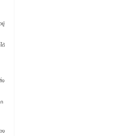
ยู่
ได้
ิ่ง
ุก
้อง