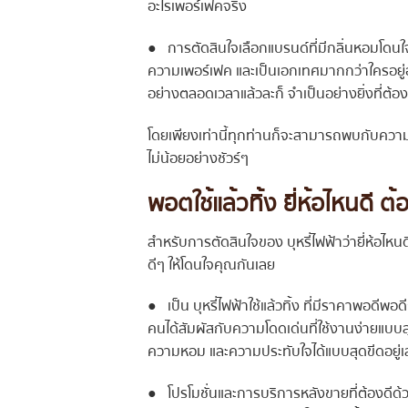
อะไรเพอร์เฟคจริง
● การตัดสินใจเลือกแบรนด์ที่มีกลิ่นหอมโดนใจไ
ความเพอร์เฟค และเป็นเอกเทศมากกว่าใครอยู่
อย่างตลอดเวลาแล้วละก็ จำเป็นอย่างยิ่งที่ต้อ
โดยเพียงเท่านี้ทุกท่านก็จะสามารถพบกับควา
ไม่น้อยอย่างชัวร์ๆ
พอตใช้แล้วทิ้ง ยี่ห้อไหนดี
ต้
สำหรับการตัดสินใจของ บุหรี่ไฟฟ้าว่ายี่ห้อไหนด
ดีๆ ให้โดนใจคุณกันเลย
● เป็น บุหรี่ไฟฟ้าใช้แล้วทิ้ง ที่มีราคาพอดีพอ
คนได้สัมผัสกับความโดดเด่นที่ใช้งานง่ายแบบสุ
ความหอม และความประทับใจได้แบบสุดขีดอยู่เ
● โปรโมชั่นและการบริการหลังขายที่ต้องดีด้วย ส