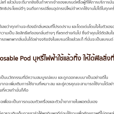
้ แล้วมันจะดีมากยิ่งขึ้นถ้าหากเจ้าของแบรนด์หรือผู้ที่ให้การบริการนั้
ิทธิประโยชน์ดีๆ จนถึงการเปลี่ยนอุปกรณ์ใหม่ถ้าหากใช้งานไม่ได้ในทุกครั
่อได้เลยว่าทุกท่านจะต้องมีกลิ่นหอมที่โปรดปราน และโดดเด่นโดนใจในตัวเองอย
ในความเป็น ลิขสิทธิ์แท้ของกลิ่นต่างๆ ที่แตกต่างกันไป ซึ่งถ้าคุณได้ตัดสินใ
ารถพกพากลิ่นนั้นได้อย่างจริงจังในแบรนด์ใดแล้วละก็ ที่นั่นจะเป็นแบรนด์
le Pod บุหรี่ไฟฟ้าใช้แล้วทิ้ง ให้ได้ฟิลลิ่งที
่าเป็นนวัตกรรมที่มีความสมบูรณ์แบบ และถูกออกแบบมาเป็นอย่างดีใน
ณอยากจะเพิ่มเติมการใช้งานที่เหมาะสม และคู่ควรคุณจะสามารถใช้งานได้อย่
ี่ควรทำนั่นก็คือ
สมอเพื่อจะเป็นการถนอมตัวเครื่องและตัวน้ำยาภายในพอตนั่นเอง
ควรจะเติมเต็มการชาร์จให้พอดิบพอดีก่อนใช้งานเพื่อศักยภาพที่ไม่ตกหล