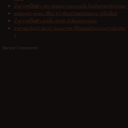
น้ำยาบุหรี่ไฟฟ้า องุ่น หอมหวานละมุนละไม โดนใจสายควันทุกคน
midnight green สีใหม่ KS เรียบง่ายแต่สวยงาม ดูดีมีสไตล์
น้ำยาบุหรี่ไฟฟ้า แตงโม สุดฮิต มือใหม่อยากลอง
ราคาและคุ้มค่า แนะนำ kurve lite ที่ได้ลองแล้วจะบอกว่าคุ้มจริง
ๆ
Recent Comments