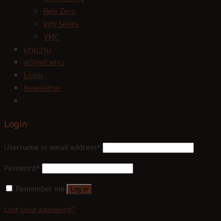
Relx Zero
Infy Series
VMC
บทความ
สมัครตัวแทน
Login
Newsletter
Login
Username or email address
*
Password
*
Remember me
Log in
Lost your password?