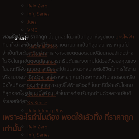
Relx Zero
Infy Series
Jues
VMC
พอตใช้แล้วทิ้ง ราคาถูก
นั้นถูกจัดได้ว่าเป็นที่สุดแห่งรูปแบบ
บุหรี่ไฟฟ้า
ร้านค้า
ที่มาใหม่และเป็นอะไรที่ใช้งานง่ายดายมากเป็นที่สุดเลย เพราะคุณไม่
Kardinal Stick
จำเป็นที่จะต้องเติมน้ำยาและชาร์จแบตตลอดจนเปลี่ยนคอยล์แต่อย่าง
KS Kurve
ใด ซึ่งในทุกขั้นตอนนั้นสามารถเริ่มต้นและจบเกมได้ด้วยตัวของคุณเอง
KS Quik 5000
ในขณะที่ใช้งานหมดและทิ้งขยะไปแบบสะดวกสบายต่อชีวิตในการใช้งาน
KS Quik 2000
จริงแบบสุดๆ อีกด้วย และใครหลายๆ คนถ้าอยากจะเข้ามาทดสอบหรือ
KS Quik 800
มือใหม่ที่อยากจะเข้าสู่วงการบุหรี่ไฟฟ้าแล้วละก็ ในนาทีนี้สำหรับไอเทม
KS Lumina
ที่สุดฮอตในรูปแบบนี้พร้อมแล้วในการต้อนรับทุกท่านด้วยความยินดี
KS Kurve Lite
ยิ่งเลยทีเดียว
KS Xense
Relx Infinity Plus
เพราะอะไรทำไมต้อง พอตใช้แล้วทิ้ง ที่ราคาถูก
Relx Infinity
Relx Zero
เท่านั้น
Infy Series