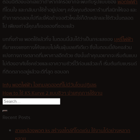
ตอนนี้ต้องบอกเลยว่าถ้าหากใครอยากจะพบกับรูปแบบของ
พอตไฟฟ้า
ที่โดนใจ และกลับมาใช้ซ้ำอยู่บ่อยๆ ครั้งคุณต้องหาร้านที่สนิทให้เจอ และ
ทำการทดสอบไปทีละยี่ห้อถ้าเจอตัวไหนใช่ก็ปักหลักและใช้ตัวนั้นตลอด
ไป เพียงเท่านี้คุณก็เจอของที่ชอบแล้ว
บททิ้งท้าย พอตใช้แล้วทิ้ง ในตอนนี้นับได้ว่าเป็นกระแสของ
บุหรี่ไฟฟ้า
ที่มาแรงแซงทางโค้งแบบไม่เห็นฝุ่นเลยทีเดียว ซึ่งในตอนนี้ยังคงส่วน
แบ่งทางการตลาดที่มหาศาลอีกด้วย ดังนั้นถ้าคุณอยากจะเริ่มต้นแบบ
ไม่ต้องอาศัยโชคช่วยและเอาความชัวร์ไว้ก่อนแล้วละก็ เริ่มต้นกับแบรนด์
ที่ติดตลาดอยู่แล้วจะดีที่สุด ขอบอก
Infy พอตไฟฟ้า ไอเทมสุดฮอตที่ไม่มีวันโดนปฏิเสธ
How to ใช้ KS Kurve 2 แบบชิวๆ ง่ายทุกการใช้งาน
Recent Posts
สายคล้องพอต ks สร้างสไตล์ที่โดดเด่น ใช้งานได้อย่างหลาก
หลาย