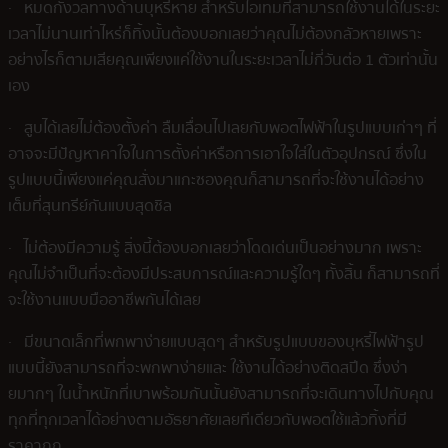
· หมดกังวลทางด้านบุหรี่หาย สำหรับไอเทมที่สามารถใช้งานได้ในระยะ
เวลาไม่นานเท่าไหร่ก็ทิ้งนั้นต้องบอกเลยว่าคุณไม่ต้องกลัวหายเพราะ
อย่างไรก็ตามเสียคุณเพียงแค่ใช้งานในระยะเวลาไม่กี่วันต่อ 1 ตัวเท่านั้น
เอง
· สูบได้เลยไม่ต้องตั้งค่า ลืมเลื่อนไปเลยกับพอตไฟฟ้าในรูปแบบเก่าๆ ที่
อาจจะมีปัญหาคาใจในการตั้งค่าหรือการเอาใจใส่ในตัวอุปกรณ์ ซึ่งใน
รูปแบบนี้เพียงแค่คุณสั่งมาแกะซองคุณก็สามารถที่จะใช้งานได้อย่าง
เต็มที่สุนทรีย์กันแบบสุดชิล
· ไม่ต้องมีความรู้ สิ่งนี้ต้องบอกเลยว่าโดดเด่นเป็นอย่างมาก เพราะ
คุณไม่จำเป็นที่จะต้องมีประสบการณ์และความรู้ใดๆ ทั้งสิ้น ก็สามารถที่
จะใช้งานแบบมืออาชีพกันได้เลย
· มีขนาดเล็กที่พกพาง่ายแบบสุดๆ สำหรับรูปแบบของบุหรี่ไฟฟ้ารูป
แบบนี้ยังสามารถที่จะพกพาง่ายและ ใช้งานได้อย่างติดสปีด ซึ่งง่า
ยมากๆ ในน้ำหนักที่เบาพร้อมกันนั้นยังสามารถที่จะเดินทางไปกับคุณ
ทุกที่ทุกเวลาได้อย่างตามอัธยาศัยเลยทีเดียวกับพอตใช้แล้วทิ้งที่มี
ราคาถูก