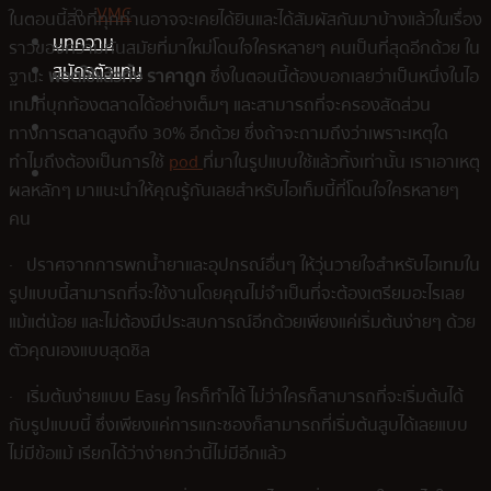
VMC
ในตอนนี้สิ่งที่ทุกท่านอาจจะเคยได้ยินและได้สัมผัสกันมาบ้างแล้วในเรื่อง
บทความ
ราวของความทันสมัยที่มาใหม่โดนใจใครหลายๆ คนเป็นที่สุดอีกด้วย ใน
สมัครตัวแทน
ฐานะ
พอตใช้แล้วทิ้ง ราคาถูก
ซึ่งในตอนนี้ต้องบอกเลยว่าเป็นหนึ่งในไอ
เทมที่บุกท้องตลาดได้อย่างเต็มๆ และสามารถที่จะครองสัดส่วน
ทางการตลาดสูงถึง 30% อีกด้วย ซึ่งถ้าจะถามถึงว่าเพราะเหตุใด
ทำไมถึงต้องเป็นการใช้
pod
ที่มาในรูปแบบใช้แล้วทิ้งเท่านั้น เราเอาเหตุ
ผลหลักๆ มาแนะนำให้คุณรู้กันเลยสำหรับไอเท็มนี้ที่โดนใจใครหลายๆ
คน
· ปราศจากการพกน้ำยาและอุปกรณ์อื่นๆ ให้วุ่นวายใจสำหรับไอเทมใน
รูปแบบนี้สามารถที่จะใช้งานโดยคุณไม่จำเป็นที่จะต้องเตรียมอะไรเลย
แม้แต่น้อย และไม่ต้องมีประสบการณ์อีกด้วยเพียงแค่เริ่มต้นง่ายๆ ด้วย
ตัวคุณเองแบบสุดชิล
· เริ่มต้นง่ายแบบ Easy ใครก็ทำได้ ไม่ว่าใครก็สามารถที่จะเริ่มต้นได้
กับรูปแบบนี้ ซึ่งเพียงแค่การแกะซองก็สามารถที่เริ่มต้นสูบได้เลยแบบ
ไม่มีข้อแม้ เรียกได้ว่าง่ายกว่านี้ไม่มีอีกแล้ว