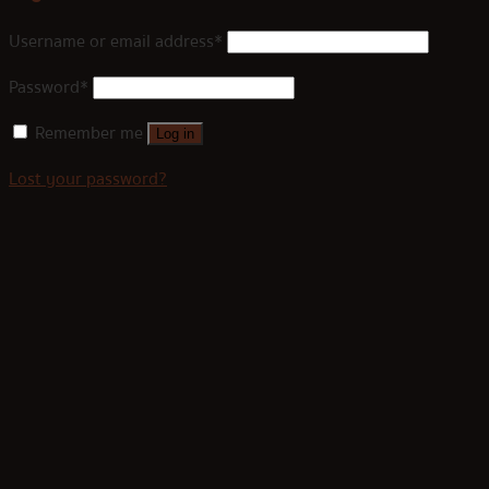
Username or email address
*
Password
*
Remember me
Log in
Lost your password?