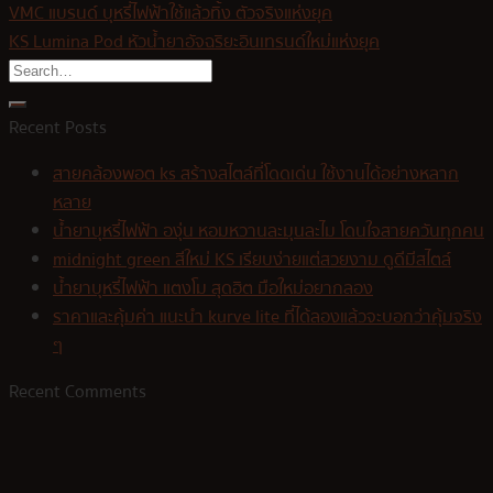
VMC แบรนด์ บุหรี่ไฟฟ้าใช้แล้วทิ้ง ตัวจริงแห่งยุค
KS Lumina Pod หัวน้ำยาอัจฉริยะอินเทรนด์ใหม่แห่งยุค
Recent Posts
สายคล้องพอต ks สร้างสไตล์ที่โดดเด่น ใช้งานได้อย่างหลาก
หลาย
น้ำยาบุหรี่ไฟฟ้า องุ่น หอมหวานละมุนละไม โดนใจสายควันทุกคน
midnight green สีใหม่ KS เรียบง่ายแต่สวยงาม ดูดีมีสไตล์
น้ำยาบุหรี่ไฟฟ้า แตงโม สุดฮิต มือใหม่อยากลอง
ราคาและคุ้มค่า แนะนำ kurve lite ที่ได้ลองแล้วจะบอกว่าคุ้มจริง
ๆ
Recent Comments