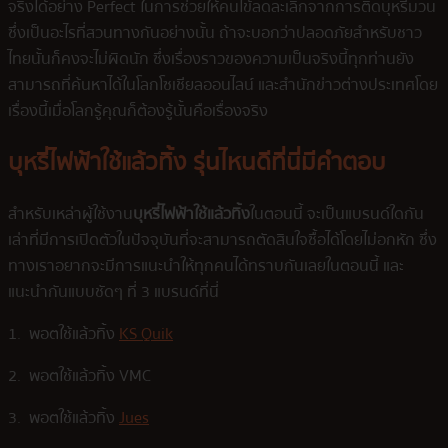
จริงได้อย่าง Perfect ในการช่วยให้คนไข้ลดละเลิกจากการติดบุหรี่มวน
ซึ่งเป็นอะไรที่สวนทางกันอย่างนั้น ถ้าจะบอกว่าปลอดภัยสำหรับชาว
ไทยนั้นก็คงจะไม่ผิดนัก ซึ่งเรื่องราวของความเป็นจริงนี้ทุกท่านยัง
สามารถที่ค้นหาได้ในโลกโซเชียลออนไลน์ และสำนักข่าวต่างประเทศโดย
เรื่องนี้เมื่อโลกรู้คุณก็ต้องรู้นั้นคือเรื่องจริง
บุหรี่ไฟฟ้าใช้แล้วทิ้ง รุ่นไหนดีที่นี่มีคำตอบ
สำหรับเหล่าผู้ใช้งาน
บุหรี่ไฟฟ้าใช้แล้วทิ้ง
ในตอนนี้ จะเป็นแบรนด์ใดกัน
เล่าที่มีการเปิดตัวในปัจจุบันที่จะสามารถตัดสินใจซื้อได้โดยไม่อกหัก ซึ่ง
ทางเราอยากจะมีการแนะนำให้ทุกคนได้ทราบกันเลยในตอนนี้ และ
แนะนำกันแบบชัดๆ ที่ 3 แบรนด์ที่นี่
1. พอตใช้แล้วทิ้ง
KS Quik
2. พอตใช้แล้วทิ้ง VMC
3. พอตใช้แล้วทิ้ง
Jues