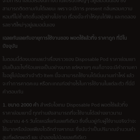
จะมีการนำเสนอเรื่องนี้ทางด้านแบรนด์ใหญ่ๆ อยู่เสมอนั่นเอง ซึ่ง
สามารถติดตามกันได้เลยนะ เพราะจะมีการ present กลิ่นหอมความ
หอมที่ไม่ซ้ำเกิดขึ้นอยู่อย่างไม่ขาด เรื่องนี้จะทำให้คุณได้ฟิน และทดลอง
รสชาติใหม่ๆอยู่เสมอนั่นเอง
เฉลยกันเลยกับอายุการใช้งานของ
พอตใช้แล้วทิ้ง ราคาถูก
ที่มีใน
ปัจจุบัน
ในตอนนี้ต้องบอกเลยว่าเรื่องราวของ Disposable Pod ราคาย่อมเยา
มันเป็นอะไรที่ร้อนแรงเป็นอย่างมาก แต่หลายๆ คนก็อาจจะมีคำถามคา
ใจอยู่ไม่น้อยว่าเจ้าตัว Item นี้จะสามารถใช้งานได้เนิ่นนานเท่าไหร่ แล้ว
จะทำการคาดคะเน หรือกะเกณฑ์อย่างไรในการใช้งานในแต่ละตัว ที่นี่มี
คำตอบกัน
1. ขนาด 2000 คำ
สำหรับไอเทม Disposable Pod พอตใช้แล้วทิ้ง
ราคาย่อมเยานี้ ทุกท่านยังสามารถที่จะใช้งานได้อย่างยาวนาน
ประมาณ 4-5 วันโดยเฉลี่ยกันเลยทีเดียว ซึ่งขึ้นอยู่กับผู้ใช้งานจริงว่าจะ
ใช้มากหรือน้อยเพียงใดอีกต่างหากนะ ซึ่งนับว่าเป็นปริมาณจำนวนคำ
สูบที่ผลิตพอดี และ น่าลองไม่น้อยเลยทีเดียว