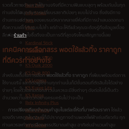
รวดเร็วทางด้านการใช้งานจริงที่มีความฟินแบบสุดๆ พร้อมกันนั้นทุก
Relx Zero
ท่านยังได้สนุกกับการเปลี่ยนรสชาติบ่อยๆ แบบไม่จำเจ ซึ่งยังมีทาง
Infy Series
ด้านเทรนด์ต่างๆ ของแบรนด์หลากหลายยี่ห้อที่มีการนำเสนอออกมา
Jues
คือความเก๋ไก๋กันแบบไม่ซ้ำ แต่ถ้าจะให้ดีแล้วคุณจะต้องรู้ถึงข้อมูลเบื้อง
VMC
ลึกก่อนตัดสินใจซื้อถึงจะเป็นการดีที่สุดจริงไหมเชิญทางนี้เลย
ร้านค้า
Kardinal Stick
เทคนิคการเลือกสรร
พอตใช้แล้วทิ้ง ราคาถูก
KS Kurve
KS Quik 5000
ที่ดีควรทำอย่างไร
KS Quik 2000
KS Quik 800
สำหรับสเต็ปในการเลือก
พอตใช้แล้วทิ้ง ราคาถูก
ที่เพียบพร้อมต่อการ
KS Lumina
ใช้งานจริง และดีต่อผู้ใช้งานทุกท่านนั้นก็มีขั้นตอนที่ตัดสินใจได้อย่าง
KS Kurve Lite
ง่ายๆ โดยตัวไอเทมดังกล่าวนั้นควรจะมีสิ่งต่างๆ ดังต่อไปนี้เป็นตัว
KS Xense
อำนวยความสะดวกอย่างครบครันไม่ว่าจะเป็น
Relx Infinity Plus
·
การเปรียบเทียบจำนวนคำสูบในแต่ละยี่ห้อที่มาพร้อมราคา
ใช่แล้ว
Relx Infinity
ของดีราคาถูกในตอนนี้ก็มีปรากฏทางด้านพอตไฟฟ้าเช่นเดียวกัน ทุก
Relx Zero
ท่านควรจะทำการเลือกสรรปริมาณคำสูบ อาทิเช่นจำนวนคำสูบ
Infy Series