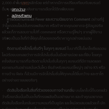
2,000 คำในราคาหลักร้อย แต่ถ้าหากมีการเปรียบเทียบกับแบรนด์
VMC
อื่นๆ แล้วละก็คุณยังสามารถเลือกได้อีกเพียบเลย
บทความ
สมัครตัวแทน
·
การติดตามกระแส Fever และความนิยมจาก Comment
อย่างที่รู้
ว่าโลกออนไลน์นั้นทรงพลังมาก หรือถ้าหากคุณอยากจะรู้ข้อมูลจริง
แล้วละก็การสอบถามไปที่ comment หรือความรู้ใหม่ๆ จากผู้ใช้งาน
จริงจะเป็นอะไรที่ทำให้คุณได้ลองของดีราคาถูกอย่างแน่นอน
·
ติดตามช่วงโปรโมชั่นดีๆ ในทุกๆ แบรนด์
ในนาทีนี้ในโลกโซเชียลออน
ไลน์ต้องบอกเลยว่าการจัดโปรโมชั่นนั้นมีอย่างบ่อย และถี่ยิบ โดยทุก
ครั้งยังสามารถที่จะติดตามโปรโมชั่นในทุกๆ แบรนด์ที่มีการลดแลก
แจกแถมกันอย่างสนั่นหวั่นไหว ยิ่งสำหรับแบรนด์ใหญ่ๆ อย่าง KS หรือ
ทางด้าน Relx ก็ล้วนมีการจัดโปรโมชั่นให้ทุกคนได้ยิ้มกว้าง และตาโต
อย่างง่ายดายเลยจริงๆ
·
ตัดสินใจเลือกในสิ่งที่ตัวเองชอบทางด้านกลิ่น
บนโลกใบนี้ก็บอกแล้ว
ว่าเรื่องกลิ่นนั้นเป็นอะไรที่ทรงพลังเป็นอย่างมาก และถ้าคุณอยากจะ
ตัดสินใจเลือกในกลิ่นความหอมที่เป็นยูนิค และใหม่สดเสมอแล้วละก็ มัก