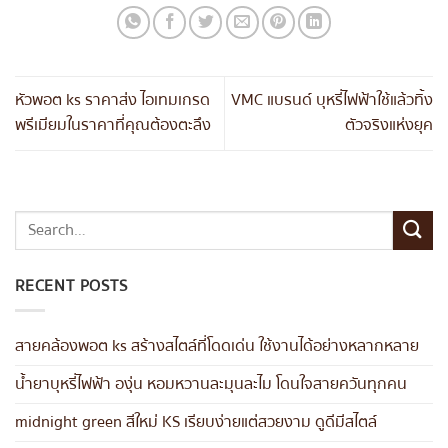
หัวพอต ks ราคาส่ง ไอเทมเกรด
VMC แบรนด์ บุหรี่ไฟฟ้าใช้แล้วทิ้ง
พรีเมียมในราคาที่คุณต้องตะลึง
ตัวจริงแห่งยุค
RECENT POSTS
สายคล้องพอต ks สร้างสไตล์ที่โดดเด่น ใช้งานได้อย่างหลากหลาย
น้ำยาบุหรี่ไฟฟ้า องุ่น หอมหวานละมุนละไม โดนใจสายควันทุกคน
midnight green สีใหม่ KS เรียบง่ายแต่สวยงาม ดูดีมีสไตล์