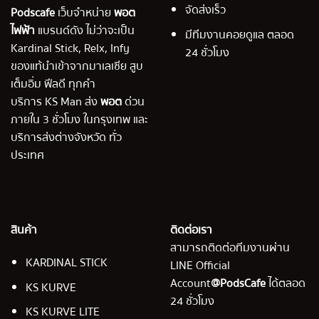
จัดส่งเร็ว
Podscafe
เว็บจำหน่าย
พอต
ไฟฟ้า
แบรนด์ดัง ไม่ว่าจะเป็น
มีทีมงานคอยดูแล ตลอด
Kardinal Stick, Relx, Infy
24 ชั่วโมง
ของแท้นำเข้าจากมาเลเซีย สูบ
เต็มอิ่ม ฟีลดี ทุกคำ
บริการ KS Man ส่ง
พอต
ด่วน
ภายใน 3 ชั่วโมง ในกรุงเทพ และ
บริการส่งต่างจังหวัด ทั่ว
ประเทศ
สินค้า
ติดต่อเรา
สามารถติดต่อทีมงานผ่าน
KARDINAL STICK
LINE Official
Account
@PodsCafe
ได้ตลอด
KS KURVE
24 ชั่วโมง
KS KURVE LITE