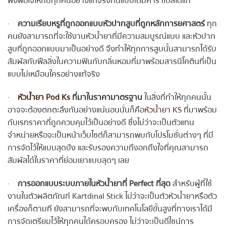
พึงพอใจให้กับทุกคนอย่างแท้จริงกันแบบเต็มคาราเบลได้แก่
·
ความเรียบหรูที่ถูกออกแบบหัวปากสูบที่ถูกหลักการยศาสตร์
ทุก
คนยังสามารถที่จะใช้งานหัวน้ำยาที่มีความสมบูรณ์แบบ และหัวปาก
สูบที่ถูกออกแบบมาเป็นอย่างดี จึงทำให้ทุกการสูบนั้นสามารถได้รับ
สัมผัสกับฟีลลิ่งในความฟินกับกลิ่นหอมที่มาพร้อมสารนิโคตินที่เป็น
แบบไม่เหมือนใครอย่างแท้จริง
·
หัวน้ำยา Pod Ks
ที่มาในราคามาตรฐาน
ในสิ่งที่ทำให้ทุกคนนั้น
อาจจะต้องตกตะลึงกันอย่างแน่นอนนั่นก็คือ
หัวน้ำยา KS
ที่มาพร้อม
กับเรทราคาที่ถูกควบคุมไว้เป็นอย่างดี ซึ่งไม่ว่าจะเป็นตัวแทน
จำหน่ายหรือจะเป็นหน้าเว็บไซต์ก็สามารถพบกับโปรโมชั่นต่างๆ ที่มี
การจัดไว้ให้แบบสุดปัง และรับรองความถึงอกถึงใจที่คุณสามารถ
สัมผัสได้ในราคาที่ย่อมเยาแบบสุดๆ เลย
·
การออกแบบระบบภายในหัวน้ำยาที่ Perfect ที่สุด
สำหรับผู้ที่ใช้
งานในตัวผลิตภัณฑ์ Kartdinal Stick ไม่ว่าจะเป็นตัวหัวน้ำยาหรือตัว
เครื่องก็ตามที ยังสามารถที่จะพบกับเทคโนโลยีขั้นสูงที่ทางเราได้มี
การจัดเตรียมไว้ให้ทุกคนได้ครอบครอง ไม่ว่าจะเป็นดีไซน์การ