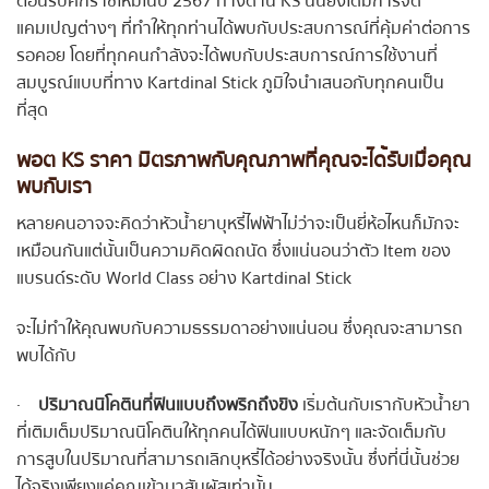
ต้อนรับศักราชใหม่ในปี 2567 ทางด้าน KS นั้นยังได้มีการจัด
แคมเปญต่างๆ ที่ทำให้ทุกท่านได้พบกับประสบการณ์ที่คุ้มค่าต่อการ
รอคอย โดยที่ทุกคนกำลังจะได้พบกับประสบการณ์การใช้งานที่
สมบูรณ์แบบที่ทาง Kartdinal Stick ภูมิใจนำเสนอกับทุกคนเป็น
ที่สุด
พอต KS ราคา
มิตรภาพกับคุณภาพที่คุณจะได้รับเมื่อคุณ
พบกับเรา
หลายคนอาจจะคิดว่าหัวน้ำยาบุหรี่ไฟฟ้าไม่ว่าจะเป็นยี่ห้อไหนก็มักจะ
เหมือนกันแต่นั้นเป็นความคิดผิดถนัด ซึ่งแน่นอนว่าตัว Item ของ
แบรนด์ระดับ World Class อย่าง Kartdinal Stick
จะไม่ทำให้คุณพบกับความธรรมดาอย่างแน่นอน ซึ่งคุณจะสามารถ
พบได้กับ
·
ปริมาณนิโคตินที่ฟินแบบถึงพริกถึงขิง
เริ่มต้นกับเรากับหัวน้ำยา
ที่เติมเต็มปริมาณนิโคตินให้ทุกคนได้ฟินแบบหนักๆ และจัดเต็มกับ
การสูบในปริมาณที่สามารถเลิกบุหรี่ได้อย่างจริงนั้น ซึ่งที่นี่นั้นช่วย
ได้จริงเพียงแค่คุณเข้ามาสัมผัสเท่านั้น