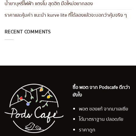
น้ำยาบุหรี่ไฟฟ้า แตงโม สุดฮิต มือใหม่อยากลอง
ราคาและคุ้มค่า แนะนำ kurve lite ที่ได้ลองแล้วจะบอกว่าคุ้มจริง ๆ
RECENT COMMENTS
ซื้อ พอต จาก Podscafe ดีกว่า
ยังไง
พอต ของแท้ จากมาเลเซีย
ได้มาตราฐาน ปลอดภัย
ราคาถูก