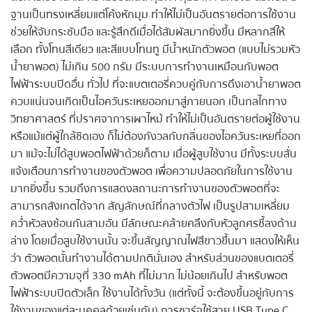
ฐานเป็นทรงเหลี่ยมแต่โค้งหักมุม ทำให้ไม่เป็นอันตรายต่อการใช้งาน
ช่วยให้จับกระชับมือ และรู้สึกดีเมื่อได้สัมผัสมากยิ่งขึ้น มีหลากสีให้
เลือก ทั้งโทนสีเดียว และสีแบบโทนทู มีน้ำหนักตัวพอต (แบบไม่รวมหัว
น้ำยาพอต) ไม่เกิน 500 กรัม มีระบบการทำงานเหมือนกับพอต
ไฟฟ้าระบบปิดอื่น ทั่วไป ที่จะแบตเตอรี่ควบคู่กับการดึงเอาน้ำยาพอต
ควบแน่นจนเกิดเป็นไอควันระเหยออกมาสู่ภายนอก เป็นกลไกทาง
วิทยาศาสตร์ ที่ปราศจาการเผาไหม้ ทำให้ไม่เป็นอันตรายต่อผู้ใช้งาน
หรือแม้แต่ผู้ใกล้ชิดเอง ก็ไม่ต้องกังวลกับกลิ่นของไอควันระเหยที่ออก
มา แม้จะไม่ได้สูบพอตไฟฟ้าด้วยก็ตาม เมื่อผู้สูบใช้งาน มีทั้งระบบสั่น
แจ้งเตือนการทำงานของตัวพอต เพื่อความปลอดภัยในการใช้งาน
มากยิ่งขึ้น รวมถึงการแสดงสถานะการทำงานของตัวพอตที่จะ
สามารถสังเกตได้จาก สัญลักษณ์ที่กลางตัวไฟ เป็นรูปสามเหลี่ยม
คว่ำหัวลงซ้อนกันสามอัน มีลักษณะคล้ายคลึงกับหัวลูกศรชี้ลงด้าน
ล่าง โดยเมื่อสูบใช้งานนั้น จะขึ้นสัญญาณไฟสีขาวขึ้นมา แสดงให้เห็น
ว่า ตัวพอตนั้นทำงานได้ตามปกตินั่นเอง สำหรับส่วนของแบตเตอรี่
ตัวพอตมีความจุที่ 330 mAh ที่ไม่มาก ไม่น้อยเกินไป สำหรับพอต
ไฟฟ้าระบบปิดตัวเล็ก ใช้งานได้ทั้งวัน (แต่ทั้งนี้ จะต้องขึ้นอยู่กับการ
ใช้งานของแต่ละบุคคลด้วยเช่นกัน) การชาร์จใช้สาย USB Type C