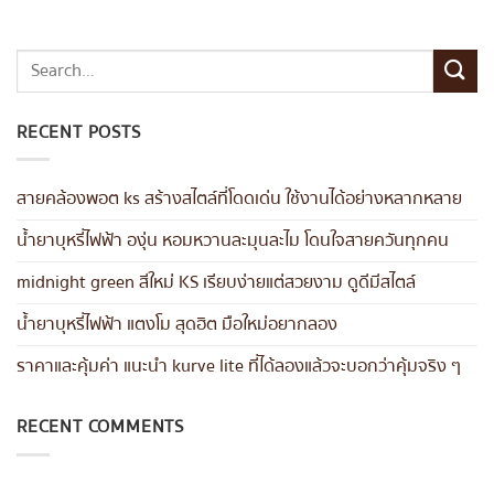
RECENT POSTS
สายคล้องพอต ks สร้างสไตล์ที่โดดเด่น ใช้งานได้อย่างหลากหลาย
น้ำยาบุหรี่ไฟฟ้า องุ่น หอมหวานละมุนละไม โดนใจสายควันทุกคน
midnight green สีใหม่ KS เรียบง่ายแต่สวยงาม ดูดีมีสไตล์
น้ำยาบุหรี่ไฟฟ้า แตงโม สุดฮิต มือใหม่อยากลอง
ราคาและคุ้มค่า แนะนำ kurve lite ที่ได้ลองแล้วจะบอกว่าคุ้มจริง ๆ
RECENT COMMENTS