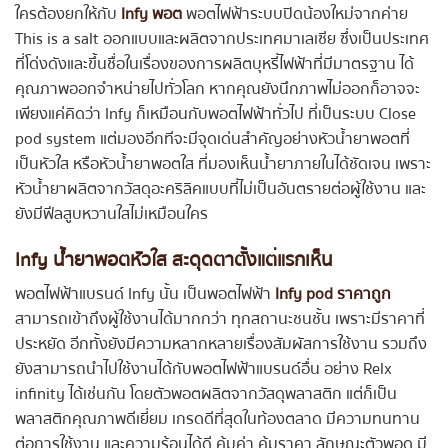
ใครต้องยกให้กับ
Infy พอต
พอตไฟฟ้าระบบปิดน้องใหม่จากค่าย
This is a salt ออกแบบและผลิตจากประเทศมาเลเซีย ซึ่งเป็นประเทศ
ที่โด่งดังและขึ้นชื่อในเรื่องของการผลิตบุหรี่ไฟฟ้าที่มีมาตรฐาน ได้
คุณภาพออกจำหน่ายไปทั่วโลก หากคุณยังนึกภาพไม่ออกก็อาจจะ
เพียงแค่คิดว่า Infy ก็เหมือนกับพอตไฟฟ้าทั่วไป ที่เป็นระบบ Close
pod system แต่มองอีกทีจะมีจุดเด่นสำคัญอย่างหัวน้ำยาพอตที่
เป็นหัวใส หรือหัวน้ำยาพอตใส ที่มองเห็นน้ำยาภายในได้ชัดเจน เพราะ
หัวน้ำยาผลิตจากวัสดุอะคริลิคแบบที่ไม่เป็นอันตรายต่อผู้ใช้งาน และ
ยังมีฟีลสูบหวานใสไม่เหมือนใคร
Infy น้ำยาพอตหัวใส สะดุดตาตั้งแต่แรกเห็น
พอตไฟฟ้าแบรนด์ Infy นั้น เป็นพอตไฟฟ้า
Infy pod ราคาถูก
สามารถเข้าถึงผู้ใช้งานได้มากกว่า ทุกสถานะชนชั้น เพราะมีราคาที่
ประหยัด อีกทั้งยังมีความหลากหลายเรื่องสัมผัสการใช้งาน รวมถึง
ยังสามารถนำไปใช้งานได้กับพอตไฟฟ้าแบรนด์อื่น อย่าง Relx
infinity ได้เช่นกัน โดยตัวพอตผลิตจากวัสดุพลาสติก แต่ก็เป็น
พลาสติกคุณภาพดีเยี่ยม เกรดดีที่สุดในท้องตลาด มีความทนทาน
ต่อการใช้งาน และความร้อนได้ดี คุ้มค่า คุ้มราคา ลักษณะตัวพอด มี