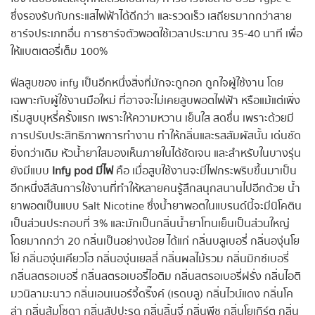
ซึ่งรองรับกับกระแสไฟฟ้าได้ดีกว่า และรวดเร็ว เสถียรมากกว่าสาย
ชาร์จประเภทอื่น การชาร์จตัวพอตใช้เวลาประมาณ 35-40 นาที เพื่อ
ให้แบตเตอรี่เต็ม 100%
ฟีลสูบของ infy เป็นอีกหนึ่งสิ่งที่มักจะถูกอก ถูกใจผู้ใช้งาน โดย
เฉพาะกับผู้ใช้งานมือใหม่ ที่อาจจะไม่เคยสูบพอตไฟฟ้า หรือแม้แต่เพิ่ง
เริ่มสูบบุหรี่ครั้งแรก เพราะให้ความหวาน เย็นใส สดชื่น เพราะด้วยมี
การปรับประสิทธิภาพการทำงาน ทำให้กลิ่นและรสสัมผัสนั้น เด่นชัด
ยิ่งกว่าเดิม หัวน้ำยาใสมองเห็นภายในได้ชัดเจน และสำหรับในบางรุ่น
ยังมีแบบ
Infy pod
มีไฟ
คือ เมื่อสูบใช้งานจะมีไฟกระพริบขึ้นมาเป็น
อีกหนึ่งสีสันการใช้งานที่ทำให้หลายคนรู้สึกสนุกสนานไปอีกด้วย น้ำ
ยาพอตเป็นแบบ Salt Nicotine ซึ่งน้ำยาพอตในแบรนด์นี้จะมีนิโคติน
เป็นส่วนประกอบที่ 3% และมักเป็นกลิ่นน้ำยาโทนเย็นเป็นส่วนใหญ่
โดยมากกว่า 20 กลิ่นเป็นอย่างน้อย ได้แก่ กลิ่นบลูเบอรี่ กลิ่นองุ่นโย
โย่ กลิ่นองุ่นเคียวโฮ กลิ่นองุ่นเยลลี่ กลิ่นผลไม้รวม กลิ่นมิกซ์เบอรี่
กลิ่นสตรอเบอรี่ กลิ่นสตรอเบอรี่ไอติม กลิ่นสตรอเบอรี่ฝรั่ง กลิ่นไอติ
มวนิลามะนาว กลิ่นเอนเนอร์จี้ดริ๊งค์ (เรดบลู) กลิ่นไวน์แดง กลิ่นโค
ล่า กลิ่นส้มโซดา กลิ่นสัปปะรด กลิ่นลิ้นจี่ กลิ่นพีช กลิ่นโยเกิร์ต กลิ่น