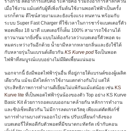
ร่างกาย ลดอาการแสบคอ ระคายคอ รวมถึงอาการสำลักควัน
เมื่อใช้งาน แม้แต่กับผู้ที่เพิ่งเริ่มต้นใช้งานพอตไฟฟ้าเป็นครั้ง
แรกก็ตาม ดีไซน์สวยงามและยังแข็งแรง ทนทาน พร้อมกับ
ระบบ Super Fast Charger ที่ใช้เวลาในการชาร์จแบตเตอรี่ตัว
พอตเพียง 18 นาที แบตเตอรี่ก็เต็ม 100% สามารถใช้งานได้
ยาวนานมากยิ่งขึ้น แบบไม่ต้องกังวลว่าแบตเตอรี่ตัวพอต จะ
หมดระหว่างวันอีกด้วย น้ำยามีหลากหลายกลิ่นและยังใช้ได้
กับหลายรุ่นในแบรนด์เดียวกัน
KS Kurve pod
จึงเป็นพอต
ไฟฟ้าที่สมบูรณ์แบบอย่างไม่มีผิดเพี้ยนแน่นอน
นอกจากนี้ ยังมีพอตไฟฟ้ารุ่นอื่น ที่อยู่ภายใต้แบรนด์ของผู้เผลิต
เดียวกัน แม้จะมีสไตล์การใช้งานแตกต่างกันไป แต่ให้
ประสิทธิภาพการทำงานดีเยี่ยมไม่แพ้กันแม้แต่น้อย เช่น
KS
Kurve lite
ที่เป็นพอตไฟฟ้ารุ่นน้องของตัว Top อย่าง KS Kurve
Basic Kit ด้วยการถอดแบบออกมาคล้ายกัน หลักการทำงาน
และซิปเซ็ทเดียวกัน ไม่มีการลดเกรดวัสดุ เพียงแต่ตัดฟังก์ชั่
นการทำงานบางส่วนออกไป เช่น ปรับเปลี่ยนกำลังของ
แบตเตอรี่ให้พอดีกับตัวพอตที่มีขนาดกะทัดรัด เข้ากับคอน