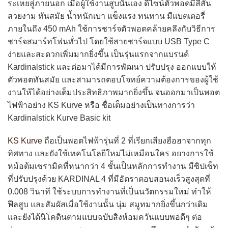
ระเหยสู่ภายนอก เมื่อผู้ใช้งานสูบนั่นเอง ดีไซน์ตัวพอดมีสีสัน
สวยงาม ทันสมัย น้ำหนักเบา แข็งแรง ทนทาน มีแบตเตอรี่
ภายในถึง 450 mAh ใช้การชาร์จตัวพอตคล้ายคลึงกับวิธีการ
ชาร์จสมาร์ทโฟนทั่วไป โดยใช้สายชาร์จแบบ USB Type C
ง่ายและสะดวกเพิ่มมากยิ่งขึ้น เป็นรุ่นแรกจากแบรนด์
Kardinalstick และต่อมาได้มีการพัฒนา ปรับปรุง ออกแบบให้
ตัวพอตทันสมัย และสามารถตอบโจทย์ความต้องการของผู้ใช้
งานให้ได้อย่างเต็มประสิทธิภาพมากยิ่งขึ้น จนออกมาเป็นพอต
ไฟฟ้าอย่าง KS Kurve หรือ ชื่อเต็มอย่างเป็นทางการว่า
Kardinalstick Kurve Basic kit
KS Kurve
ถือเป็นพอตไฟฟ้ารุ่นที่ 2 ที่เรียกเสียงฮือฮาจากทุก
ทิศทาง และยังใช้เทคโนโลยีใหม่ไม่เหมือนใคร อยางการใช้
หม้อต้มเซรามิคที่หนากว่า 4 ชั้นเป็นหลักการทำงาน มีซิปเซ็ท
ที่ปรับปรุงด้วย KARDINAL 4 ที่มีอัตราตอบสอนงเร็วสูงสุดที่
0.008 วินาที ใช้ระบบการทำงานที่เป็นนวัตกรรมใหม่ ทำให้
ฟีลสูบ และสัมผัสเมื่อใช้งานนั้น นุ่ม สมูทมากยิ่งขึ้นกว่าเดิม
และยังได้นิโคตินตามแบบฉบับสิงห์อมควันแบบพอดีๆ ต่อ