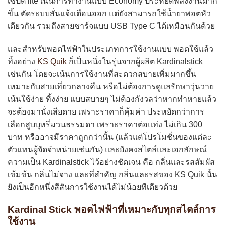
เซ็ปต์ lite เน้นการทำงานแบบ Economy ประหยัดพลังงานมาก
ขึ้น ตัดระบบสั่นแจ้งเตือนออก แต่ยังสามารถใช้น้ำยาพอตหัว
เดียวกัน รวมถึงสายชาร์จแบบ USB Type C ได้เหมือนกันด้วย
และสำหรับพอตไฟฟ้าในประเภทการใช้งานแบบ พอตใช้แล้ว
ทิ้งอย่าง
KS Quik
ก็เป็นหนึ่งในรุ่นจากผู้ผลิต Kardinalstick
เช่นกัน โดยจะเน้นการใช้งานที่สะดวกสบายเพิ่มมากขึ้น
เหมาะกับสายเที่ยวกลางคืน หรือไม่ต้องการดูแลรักษาวุ่นวาย
เน้นใช้ง่าย ทิ้งง่าย แบบสบายๆ ไม่ต้องกังวลว่าหากทำหายแล้ว
จะต้องมานั่งเสียดาย เพราะราคาก็คุ้มค่า ประหยัดกว่าการ
เลือกสูบบุหรี่มวนธรรมดา เพราะราคาต่อแท่ง ไม่เกิน 300
บาท หรืออาจมีราคาถูกกว่านั้น (แล้วแต่โปรโมชั่นของแต่ละ
ตัวแทนผู้จัดจำหน่ายเช่นกัน) และยังคงสไตล์และเอกลักษณ์
ความเป็น Kardinalstick ไว้อย่างชัดเจน คือ กลิ่นและรสสัมผัส
เข้มข้น กลิ่นไม่จาง และที่สำคัญ กลิ่นและรสของ KS Quik นั้น
ยังเป็นอีกหนึ่งสีสันการใช้งานได้ไม่น้อยทีเดียวด้วย
Kardinal Stick พอตไฟฟ้าที่เหมาะกับทุกสไตล์การ
ใช้งาน