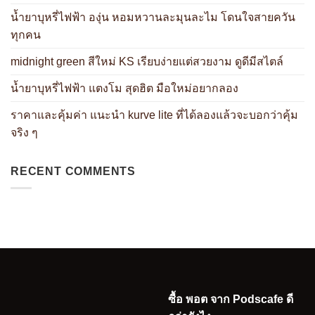
น้ำยาบุหรี่ไฟฟ้า องุ่น หอมหวานละมุนละไม โดนใจสายควัน
ทุกคน
midnight green สีใหม่ KS เรียบง่ายแต่สวยงาม ดูดีมีสไตล์
น้ำยาบุหรี่ไฟฟ้า แตงโม สุดฮิต มือใหม่อยากลอง
ราคาและคุ้มค่า แนะนำ kurve lite ที่ได้ลองแล้วจะบอกว่าคุ้ม
จริง ๆ
RECENT COMMENTS
ซื้อ พอต จาก Podscafe ดี