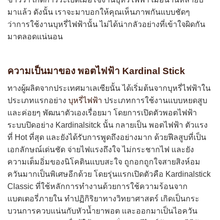
มาแล้ว ดังนั้น เราจะมาบอกให้คุณเห็นภาพกันแบบชัดๆ
ว่าการใช้งานบุหรี่ไฟฟ้านั้น ไม่ได้น่ากลัวอย่างที่เข้าใจผิดกัน
มาตลอดแน่นอน
ความเป็นมาของ พอตไฟฟ้า Kardinal Stick
ทางผู้ผลิตจากประเทศมาเลเซียนั้น ได้เริ่มต้นจากบุหรี่ไฟฟ้าใน
ประเภทแรกอย่าง
บุหรี่ไฟฟ้า
ประเภทการใช้งานแบบหยดสูบ
และค่อยๆ พัฒนาตัวเองเรื่อยมา โดยการเปิดตัวพอตไฟฟ้า
ระบบปิดอย่าง Kardinalsitck นั้น กลายเป็น พอตไฟฟ้า ตัวแรง
ที่ Hot ที่สุด และยังได้รับการพูดถึงอย่างมาก ด้วยฟีลสูบที่เป็น
เอกลักษณ์เด่นชัด จ่ายไฟแรงถึงใจ ไม่กระชากไฟ และยัง
ความเต็มอิ่มของนิโคตินแบบสะใจ ถูกอกถูกใจสายสิงห์อม
ควันมากเป็นพิเศษอีกด้วย โดยรุ่นแรกเปิดตัวคือ Kardinalstick
Classic ที่ใช้หลักการทำงานด้วยการใช้ความร้อนจาก
แบตเตอรี่ภายใน ทำปฏิกิริยาทางวิทยาศาสตร์ เกิดเป็นกระ
บวนการควบแน่นกับหัวน้ำยาพอต และออกมาเป็นไอควัน