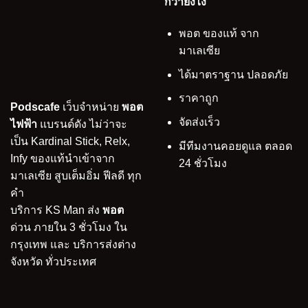
กว่ายังไง
พอต ของแท้ จาก
มาเลเซีย
ได้มาตราฐาน ปลอดภัย
ราคาถูก
Podscafe
เว็บจำหน่าย
พอต
จัดส่งเร็ว
ไฟฟ้า
แบรนด์ดัง ไม่ว่าจะ
เป็น Kardinal Stick, Relx,
มีทีมงานคอยดูแล ตลอด
Infy ของแท้นำเข้าจาก
24 ชั่วโมง
มาเลเซีย สูบเต็มอิ่ม ฟีลดี ทุก
คำ
บริการ KS Man ส่ง
พอต
ด่วน ภายใน 3 ชั่วโมง ใน
กรุงเทพ และ บริการส่งต่าง
จังหวัด ทั่วประเทศ