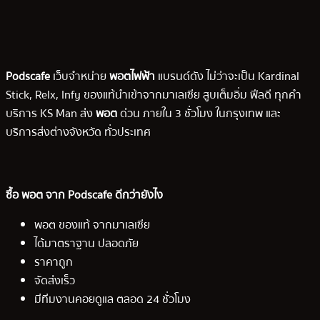
Podscafe
เว็บจำหน่าย
พอตไฟฟ้า
แบรนด์ดัง ไม่ว่าจะเป็น Kardinal
Stick, Relx, Infy ของแท้นำเข้าจากมาเลเซีย สูบเต็มอิ่ม ฟีลดี ทุกคำ
บริการ KS Man ส่ง
พอต
ด่วน ภายใน 3 ชั่วโมง ในกรุงเทพ และ
บริการส่งต่างจังหวัด ทั่วประเทศ
ซื้อ พอต จาก Podscafe ดีกว่ายังไง
พอต ของแท้ จากมาเลเซีย
ได้มาตราฐาน ปลอดภัย
ราคาถูก
จัดส่งเร็ว
มีทีมงานคอยดูแล ตลอด 24 ชั่วโมง