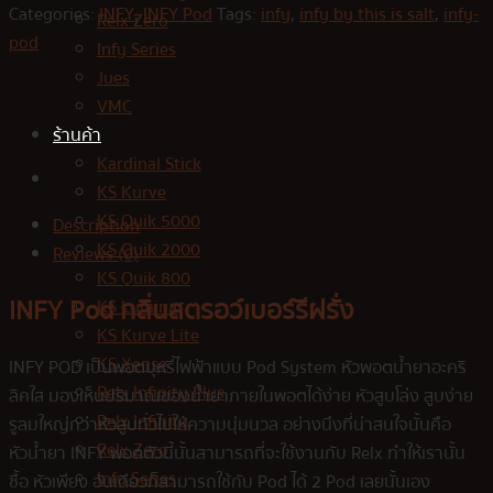
Categories:
INFY
,
INFY Pod
Tags:
infy
,
infy by this is salt
,
infy-
Relx Zero
pod
Infy Series
Jues
VMC
ร้านค้า
Kardinal Stick
KS Kurve
KS Quik 5000
Description
KS Quik 2000
Reviews (0)
KS Quik 800
INFY Pod กลิ่นสตรอว์เบอร์รีฝรั่ง
KS Lumina
KS Kurve Lite
KS Xense
INFY POD เป็นพอตบุหรี่ไฟฟ้าแบบ Pod System หัวพอตน้ำยาอะคริ
Relx Infinity Plus
ลิคใส มองเห็นปริมาณของน้ำยาภายในพอตได้ง่าย หัวสูบโล่ง สูบง่าย
Relx Infinity
รูลมใหญ่กว่าหัวสูบทั่วไปให้ความนุ่มนวล อย่างนึงที่น่าสนใจนั้นคือ
Relx Zero
หัวน้ำยา INFY พอตตัวนี้นั้นสามารถที่จะใช้งานกับ Relx ทำให้เรานั้น
Infy Series
ซื้อ หัวเพียง อันเดียวก็สามารถใช้กับ Pod ได้ 2 Pod เลยนั้นเอง