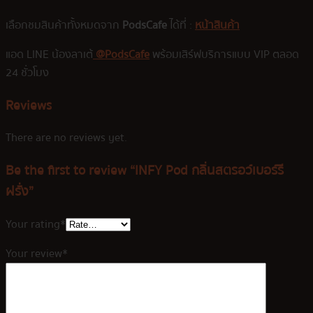
เลือกชมสินค้าทั้งหมดจาก
PodsCafe
ได้ที่ :
หน้าสินค้า
แอด LINE น้องลาเต้
@PodsCafe
พร้อมเสิร์ฟบริการแบบ VIP ตลอด
24 ชั่วโมง
Reviews
There are no reviews yet.
Be the first to review “INFY Pod กลิ่นสตรอว์เบอร์รี
ฝรั่ง”
Your rating
*
Your review
*