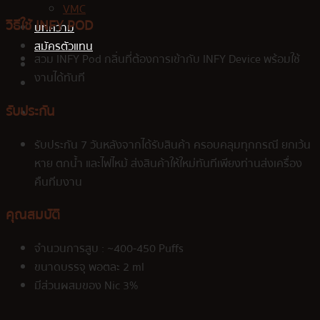
VMC
วิธีใช้ INFY POD
บทความ
สมัครตัวแทน
สวม INFY Pod กลิ่นที่ต้องการเข้ากับ INFY Device พร้อมใช้
งานได้ทันที
รับประกัน
รับประกัน 7 วันหลังจากได้รับสินค้า ครอบคลุมทุกกรณี ยกเว้น
หาย ตกน้ำ และไฟไหม้ ส่งสินค้าให้ใหม่ทันทีเพียงท่านส่งเครื่อง
คืนทีมงาน
คุณสมบัติ
จำนวนการสูบ : ~400-450 Puffs
ขนาดบรรจุ พอตละ 2 ml
มีส่วนผสมของ Nic 3%