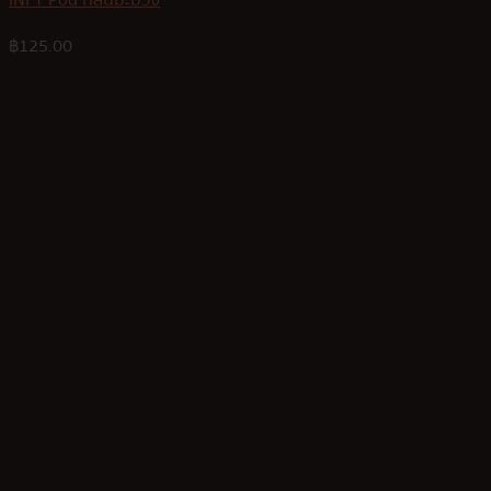
INFY Pod กลิ่นมะม่วง
฿
125.00