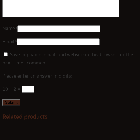
Name
*
Email
*
Save my name, email, and website in this browser for the
next time I comment.
Please enter an answer in digits:
10 − 2 =
Related products