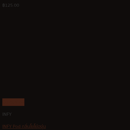
฿
125.00
Quick View
INFY
INFY Pod กลิ่นโยโย่องุ่น