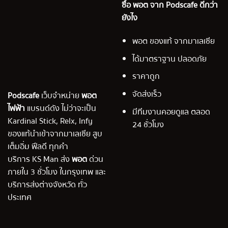
ซื้อ พอต จาก Podscafe ดีกว่า
ยังไง
พอต ของแท้ จากมาเลเซีย
ได้มาตราฐาน ปลอดภัย
ราคาถูก
จัดส่งเร็ว
Podscafe
เว็บจำหน่าย
พอต
ไฟฟ้า
แบรนด์ดัง ไม่ว่าจะเป็น
มีทีมงานคอยดูแล ตลอด
Kardinal Stick, Relx, Infy
24 ชั่วโมง
ของแท้นำเข้าจากมาเลเซีย สูบ
เต็มอิ่ม ฟีลดี ทุกคำ
บริการ KS Man ส่ง
พอต
ด่วน
ภายใน 3 ชั่วโมง ในกรุงเทพ และ
บริการส่งต่างจังหวัด ทั่ว
ประเทศ