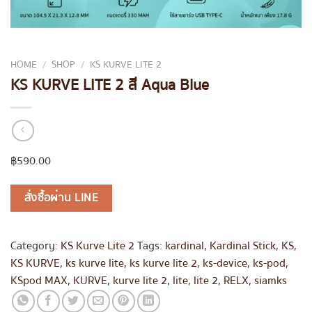
HOME
/
SHOP
/
KS KURVE LITE 2
KS KURVE LITE 2 สี Aqua Blue
฿
590.00
สั่งซื้อผ่าน LINE
Category:
KS Kurve Lite 2
Tags:
kardinal
,
Kardinal Stick
,
KS
,
KS KURVE
,
ks kurve lite
,
ks kurve lite 2
,
ks-device
,
ks-pod
,
KSpod MAX
,
KURVE
,
kurve lite 2
,
lite
,
lite 2
,
RELX
,
siamks