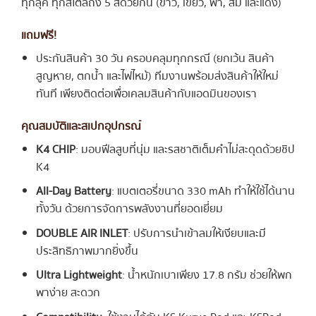
ทุกลุค ทุกสไตล์ถึง 5 สีด้วยกัน (ขาว, เขียว, ฟ้า, ส้ม และแดง)
แถมฟรี!
ประกันสินค้า 30 วัน ครอบคลุมทุกกรณี (ยกเว้น สินค้า
สูญหาย, ตกน้ำ และไฟไหม้) ทีมงานพร้อมส่งสินค้าให้ใหม่
ทันที เพียงติดต่อเพื่อเคลมสินค้ากับแอดมินของเรา
คุณสมบัติและสเปกอุปกรณ์
K4 CHIP
:
มอบฟีลสูบที่นุ่ม และรสชาติเต็มคำไม่สะดุดด้วยชิป
K4
All-Day Battery
:
แบตเตอรี่ขนาด 330 mAh ทำให้ใช้ได้นาน
ทั้งวัน ด้วยการจัดการพลังงานที่ยอดเยี่ยม
DOUBLE AIR INLET
: ปรับการนำเข้าลมให้เงียบและมี
ประสิทธิภาพมากยิ่งขึ้น
Ultra Lightweight
:
น้ำหนักเบาเพียง 17.8 กรัม ช่วยให้พก
พาง่าย สะดวก