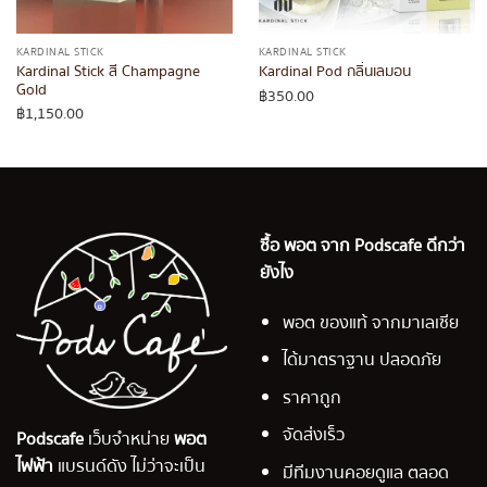
KARDINAL STICK
KARDINAL STICK
Kardinal Stick สี Champagne
Kardinal Pod กลิ่นเลมอน
Gold
฿
350.00
฿
1,150.00
ซื้อ พอต จาก Podscafe ดีกว่า
ยังไง
พอต ของแท้ จากมาเลเซีย
ได้มาตราฐาน ปลอดภัย
ราคาถูก
จัดส่งเร็ว
Podscafe
เว็บจำหน่าย
พอต
ไฟฟ้า
แบรนด์ดัง ไม่ว่าจะเป็น
มีทีมงานคอยดูแล ตลอด