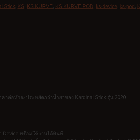
l Stick
,
KS
,
KS KURVE
,
KS KURVE POD
,
ks-device
,
ks-pod
,
าต่อหัวจะประหยัดกว่าน้ำยาของ Kardinal Stick รุ่น 2020
e Device พร้อมใช้งานได้ทันที