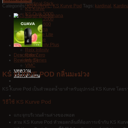
Kardinal Stick
Categories:
KS KURVE
,
KS Kurve Pod
Tags:
kardinal
,
Kardina
KS Kurve
KS Quik 5000
KS Quik 2000
KS Quik 800
KS Lumina
KS Kurve Lite
KS Xense
Relx Infinity Plus
Relx Infinity
Description
Relx Zero
Reviews (0)
Infy Series
VMC
บทความ
KS KURVE POD กลิ่นมะม่วง
สมัครตัวแทน
KS Kurve Pod เป็นหัวพอตน้ำยาสำหรับอุปกรณ์ KS Kurve โดยราค
วิธีใช้ KS Kurve Pod
แกะจุกบริเวณด้านล่างของพอต
สวม KS Kurve Pod หัวพอตกลิ่นที่ต้องการเข้ากับ KS Kurv