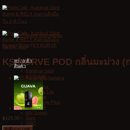
Skip
to
content
Home
/
Shop
/
KS KURVE
KS KURVE POD กลิ่นมะม่วง (กล
หน้าหลัก
สินค้า
Kardinal Stick
KS Kurve
KS Quik
KS Lumina
KS Kurve Lite
KS Xense
Relx Infinity Plus
Relx Zero
Infy Series
Jues
฿
125.00
VMC
ร้านค้า
สั่งซื้อผ่าน LINE