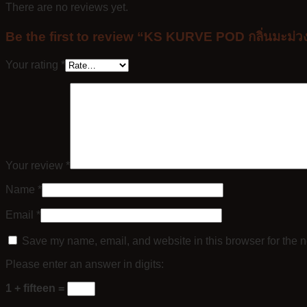
There are no reviews yet.
Be the first to review “KS KURVE POD กลิ่นมะม่วง 
Your rating
*
Your review
*
Name
*
Email
*
Save my name, email, and website in this browser for the n
Please enter an answer in digits:
1 + fifteen =