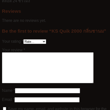
ตลอด 24 ชั่วโมง
Reviews
There are no reviews yet.
Be the first to review “KS Quik 2000 กลิ่นชานม”
Your rating
*
Your review
*
Name
*
Email
*
Save my name, email, and website in this browser for the