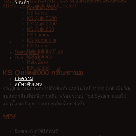
KS KURVE
,
KS KURVE POD
,
ks quik
,
ks-device
,
ks-pod
,
ร้านค้า
KURVE
,
POD
,
quik
,
RELX
,
siamks
Kardinal Stick
KS Kurve
KS Quik 5000
KS Quik 2000
KS Quik 800
KS Lumina
KS Kurve Lite
KS Xense
Relx Infinity Plus
Description
Relx Infinity
Reviews (0)
Relx Zero
Infy Series
KS Quik 2000 กลิ่นชานม
VMC
บทความ
สมัครตัวแทน
KS Quik เหนือระดับไปอีกขั้นกับเทคโนโลยี Mesh Coil เพิ่มฟีล
สูบและกลิ่นที่ชัดยิ่งกว่าเดิม พร้อมระบบ Pod System แบบใช้
แล้วทิ้ง ลดปัญหาจากการเกิดน้ำยารั่วซึม
วิธีใช้
ฉีกซองเปิดใช้ได้ทันที