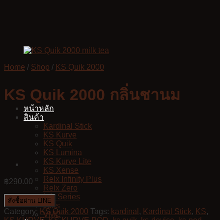
Skip
to
content
Home
/
Shop
/
KS Quik 2000
KS Quik 2000 กลิ่นชานม
หน้าหลัก
สินค้า
Kardinal Stick
KS Kurve
KS Quik
KS Lumina
KS Kurve Lite
KS Xense
Relx Infinity Plus
฿
290.00
Relx Zero
Infy Series
สั่งซื้อผ่าน LINE
Jues
Category:
KS Quik 2000
Tags:
kardinal
,
Kardinal Stick
,
KS
,
VMC