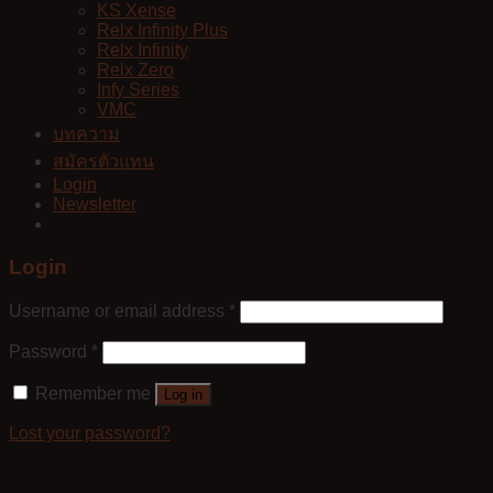
KS Xense
Relx Infinity Plus
Relx Infinity
Relx Zero
Infy Series
VMC
บทความ
สมัครตัวแทน
Login
Newsletter
Login
Username or email address
*
Password
*
Remember me
Log in
Lost your password?