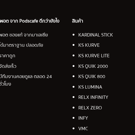
อ พอต จาก Podscafe ดีกว่ายังไง
สินค้า
พอต ของแท้ จากมาเลเซีย
KARDINAL STICK
ได้มาตราฐาน ปลอดภัย
KS KURVE
ราคาถูก
KS KURVE LITE
จัดส่งเร็ว
KS QUIK 2000
มีทีมงานคอยดูแล ตลอด 24
KS QUIK 800
ชั่วโมง
KS LUMINA
RELX INFINITY
RELX ZERO
INFY
VMC