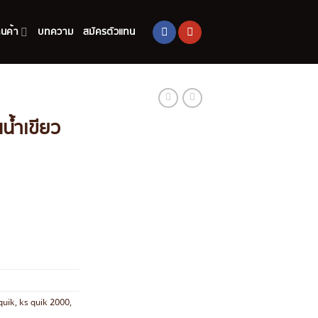
านค้า
บทความ
สมัครตัวแทน
น้ำเขียว
quik
,
ks quik 2000
,