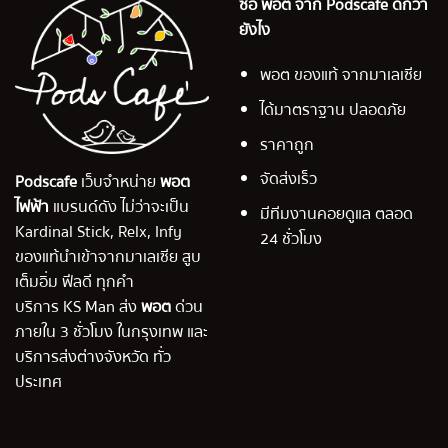
ซื้อ พอต จาก Podscafe ดีกว่า
ยังไง
พอต ของแท้ จากมาเลเซีย
ได้มาตราฐาน ปลอดภัย
ราคาถูก
จัดส่งเร็ว
Podscafe
เว็บจำหน่าย
พอต
ไฟฟ้า
แบรนด์ดัง ไม่ว่าจะเป็น
มีทีมงานคอยดูแล ตลอด
Kardinal Stick, Relx, Infy
24 ชั่วโมง
ของแท้นำเข้าจากมาเลเซีย สูบ
เต็มอิ่ม ฟีลดี ทุกคำ
บริการ KS Man ส่ง
พอต
ด่วน
ภายใน 3 ชั่วโมง ในกรุงเทพ และ
บริการส่งต่างจังหวัด ทั่ว
ประเทศ