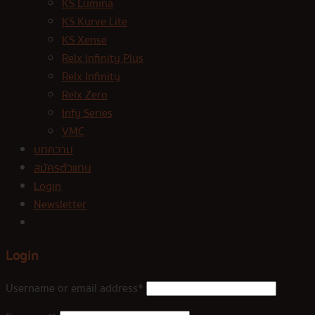
KS Lumina
KS Kurve Lite
KS Xense
Relx Infinity Plus
Relx Infinity
Relx Zero
Infy Series
VMC
บทความ
สมัครตัวแทน
Login
Newsletter
Login
Username or email address
*