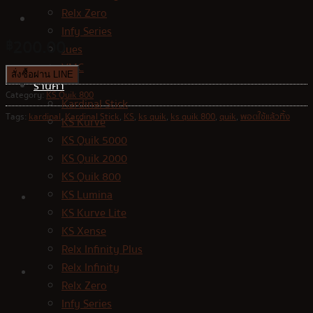
Relx Zero
Infy Series
200.00
฿
Jues
VMC
สั่งซื้อผ่าน LINE
ร้านค้า
Category:
KS Quik 800
Kardinal Stick
Tags:
kardinal
,
Kardinal Stick
,
KS
,
ks quik
,
ks quik 800
,
quik
,
พอตใช้แล้วทิ้ง
KS Kurve
KS Quik 5000
KS Quik 2000
KS Quik 800
KS Lumina
KS Kurve Lite
KS Xense
Relx Infinity Plus
Relx Infinity
Relx Zero
Infy Series