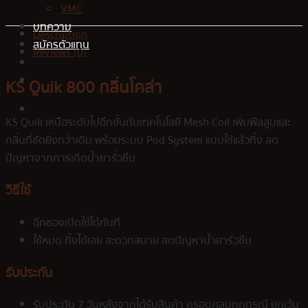
VMC
บทความ
Description
สมัครตัวแทน
Reviews (0)
KS Quik 800 กลิ่นโคล่า
KS Quik เหนือระดับไปอีกขั้นกับเทคโนโลยี Mesh Coil เพิ่มฟีลสูบและ
กลิ่นที่ชัดยิ่งกว่าเดิม พร้อมระบบ Pod System แบบใช้แล้วทิ้ง ลด
ปัญหาจากการเกิดน้ำยารั่วซึม
วิธีใช้
ฉีกซองเปิดใช้ได้ทันที
ใช้หมด ทิ้งได้เลย สะดวกสบาย ลดปัญหาน้ำยารั่วซึม
รับประกัน
รับประกัน 7 วันหลังจากได้รับสินค้า ครอบคลุมทุกกรณี ยกเว้น