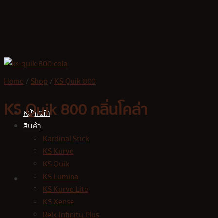
Skip
to
content
Home
/
Shop
/
KS Quik 800
KS Quik 800 กลิ่นโคล่า
หน้าหลัก
สินค้า
Kardinal Stick
KS Kurve
KS Quik
KS Lumina
KS Kurve Lite
KS Xense
Relx Infinity Plus