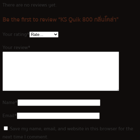
There are no reviews yet.
Be the first to review “KS Quik 800 กลิ่นโคล่า”
Your rating
*
Your review
*
Name
*
Email
*
Save my name, email, and website in this browser for the
next time I comment.