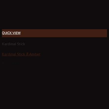
QUICK VIEW
Kardinal Stick
Kardinal Stick สี Amber
฿
1,150.00