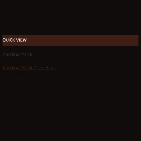
QUICK VIEW
Kardinal Stick
Kardinal Stick สี Jet Black
฿
1,150.00