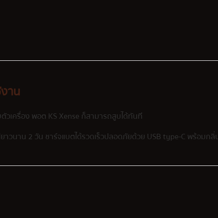
ช้งาน
บตัวเครื่อง พอต KS Xense ก็สามารถสูบได้ทันที
้ยาวนาน 2 วัน ชาร์จแบตได้รวดเร็วปลอดภัยด้วย USB type-C พร้อมกลิ่