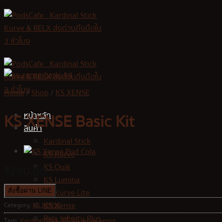
Skip
to
content
Home
/
Shop
/
KS XENSE
หน้าหลัก
KS XENSE Basic Kit
สินค้า
Kardinal Stick
KS Kurve
KS Quik
290.00
฿
KS Lumina
KS Kurve Lite
สั่งซื้อผ่าน LINE
KS Xense
Category:
KS XENSE
Relx Infinity Plus
Tags:
Kardinal Stick
,
KS
,
ks xense
,
xense