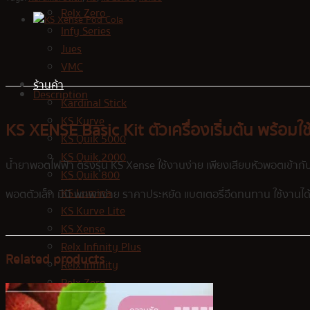
Relx Zero
Infy Series
Jues
VMC
ร้านค้า
Description
Kardinal Stick
KS Kurve
KS XENSE Basic Kit ตัวเครื่องเริ่มต้น พร้อมใ
KS Quik 5000
KS Quik 2000
น้ำยาพอตไฟฟ้า ตรงรุ่น KS Xense ใช้งานง่าย เพียงเสียบหัวพอตเข้ากั
KS Quik 800
KS Lumina
พอตตัวเล็ก มินิ พกพาง่าย ราคาประหยัด แบตเตอรี่อึดทนทาน ใช้งานได
KS Kurve Lite
KS Xense
Relx Infinity Plus
Related products
Relx Infinity
Relx Zero
Infy Series