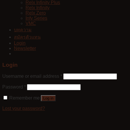
Relx Infinity Plus
Relx Infinity
Relx Zero
Infy Series
VMC
บทความ
สมัครตัวแทน
Login
Newsletter
Login
Username or email address
*
Password
*
Remember me
Log in
Lost your password?