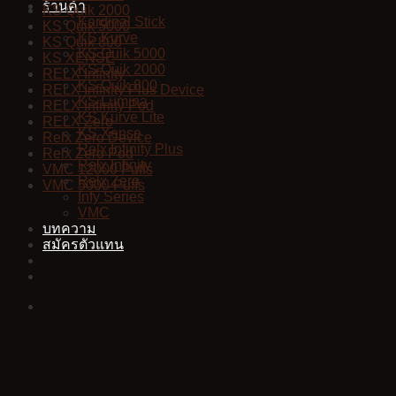
ร้านค้า
KS Quik 2000
Kardinal Stick
KS Quik 5000
KS Kurve
KS Quik 800
KS Quik 5000
KS XENSE
KS Quik 2000
RELX Infinity
KS Quik 800
RELX Infinity Plus Device
KS Lumina
RELX Infinity Pod
KS Kurve Lite
RELX Zero
KS Xense
Relx Zero Device
Relx Infinity Plus
Relx Zero Pod
Relx Infinity
VMC 12000 Puffs
Relx Zero
VMC 5000 Puffs
Infy Series
VMC
บทความ
สมัครตัวแทน