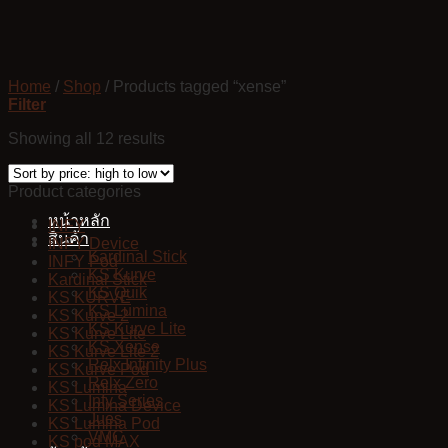
Skip
to
content
Home
/
Shop
/
Products tagged “xense”
Filter
Showing all 12 results
Product categories
หน้าหลัก
INFY
สินค้า
INFY Device
Kardinal Stick
INFY Pod
KS Kurve
Kardinal Stick
KS Quik
KS KURVE
KS Lumina
KS Kurve 2
KS Kurve Lite
KS Kurve Lite
KS Xense
KS Kurve Lite 2
Relx Infinity Plus
KS Kurve Pod
Relx Zero
KS Lumina
Infy Series
KS Lumina Device
Jues
KS Lumina Pod
VMC
KS pod MAX