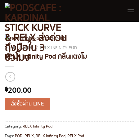
Skip
to
content
HOME
/
SHOP
/
RELX INFINITY POD
RELX Infinity Pod กลิ่นแตงโม
200.00
฿
สั่งซื้อผ่าน LINE
Category:
RELX Infinity Pod
Tags:
POD
,
RELX
,
RELX Infinity Pod
,
RELX Pod