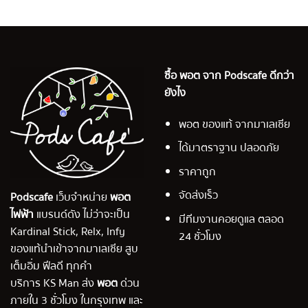
ซื้อ พอต จาก Podscafe ดีกว่า
ยังไง
พอต ของแท้ จากมาเลเซีย
ได้มาตราฐาน ปลอดภัย
ราคาถูก
จัดส่งเร็ว
Podscafe
เว็บจำหน่าย
พอต
ไฟฟ้า
แบรนด์ดัง ไม่ว่าจะเป็น
มีทีมงานคอยดูแล ตลอด
Kardinal Stick, Relx, Infy
24 ชั่วโมง
ของแท้นำเข้าจากมาเลเซีย สูบ
เต็มอิ่ม ฟีลดี ทุกคำ
บริการ KS Man ส่ง
พอต
ด่วน
ภายใน 3 ชั่วโมง ในกรุงเทพ และ