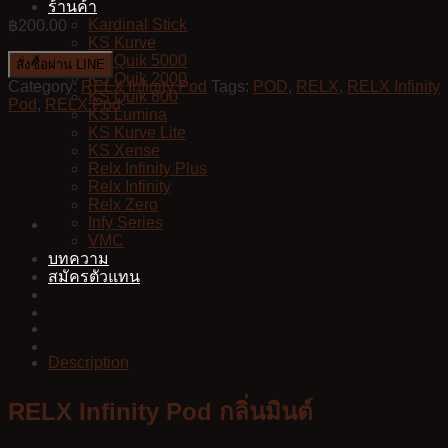
ร้านค้า
Kardinal Stick
฿
200.00
KS Kurve
KS Quik 5000
สั่งซื้อผ่าน LINE
KS Quik 2000
Category:
RELX Infinity Pod
Tags:
POD
,
RELX
,
RELX Infinity
KS Quik 800
Pod
,
RELX Pod
KS Lumina
KS Kurve Lite
KS Xense
Relx Infinity Plus
Relx Infinity
Relx Zero
Infy Series
VMC
บทความ
สมัครตัวแทน
Description
RELX Infinity Pod กลิ่นมินต์