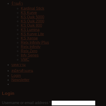
ร้านค้า
Kardinal Stick
KS Kurve
KS Quik 5000
KS Quik 2000
KS Quik 800
KS Lumina
KS Kurve Lite
KS Xense
Relx Infinity Plus
Relx Infinity
Relx Zero
Infy Series
VMC
บทความ
สมัครตัวแทน
Login
Newsletter
Login
Username or email address
*