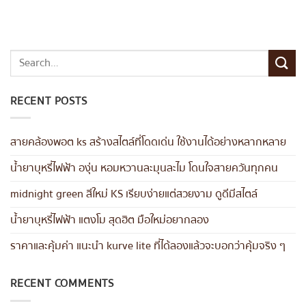
RECENT POSTS
สายคล้องพอต ks สร้างสไตล์ที่โดดเด่น ใช้งานได้อย่างหลากหลาย
น้ำยาบุหรี่ไฟฟ้า องุ่น หอมหวานละมุนละไม โดนใจสายควันทุกคน
midnight green สีใหม่ KS เรียบง่ายแต่สวยงาม ดูดีมีสไตล์
น้ำยาบุหรี่ไฟฟ้า แตงโม สุดฮิต มือใหม่อยากลอง
ราคาและคุ้มค่า แนะนำ kurve lite ที่ได้ลองแล้วจะบอกว่าคุ้มจริง ๆ
RECENT COMMENTS