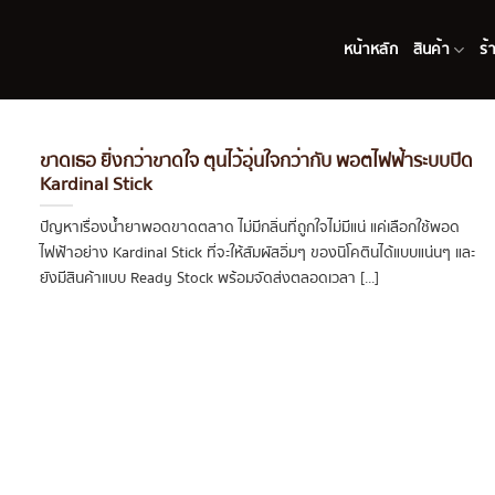
หน้าหลัก
สินค้า
ร้
ขาดเธอ ยิ่งกว่าขาดใจ ตุนไว้อุ่นใจกว่ากับ พอตไฟฟ้าระบบปิด
Kardinal Stick
ปัญหาเรื่องน้ำยาพอดขาดตลาด ไม่มีกลิ่นที่ถูกใจไม่มีแน่ แค่เลือกใช้พอด
ไฟฟ้าอย่าง Kardinal Stick ที่จะให้สัมผัสอิ่มๆ ของนิโคตินได้แบบแน่นๆ และ
ยังมีสินค้าแบบ Ready Stock พร้อมจัดส่งตลอดเวลา [...]