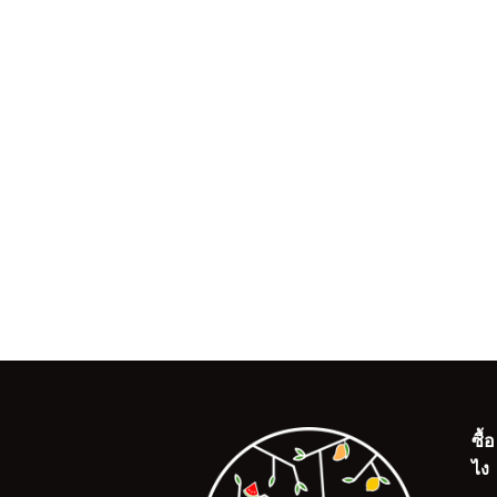
ซื้
ไง