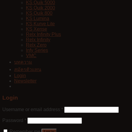
KS Quik 5000
KS Quik 2000
KS Quik 800
KS Lumina
KS Kurve Lite
KS Xense
Relx Infinity Plus
Relx Infinity
Relx Zero
Infy Series
VMC
บทความ
สมัครตัวแทน
Login
Newsletter
Login
Username or email address
*
Password
*
Remember me
Log in