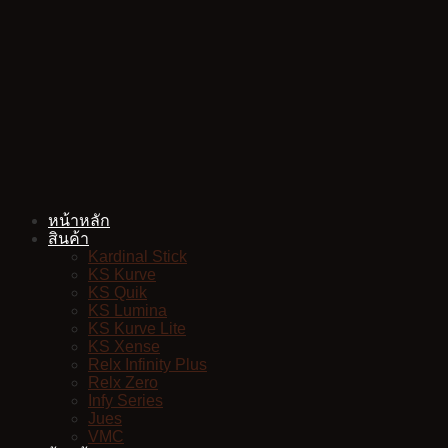
Skip
to
content
หน้าหลัก
สินค้า
Kardinal Stick
KS Kurve
KS Quik
KS Lumina
KS Kurve Lite
KS Xense
Relx Infinity Plus
Relx Zero
Infy Series
Jues
VMC