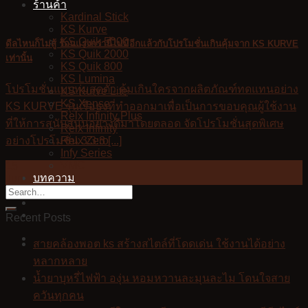
ร้านค้า
Kardinal Stick
KS Kurve
KS Quik 5000
ดีลไหนก็ไม่สู้ ร้อนแรงกว่านี้ไม่มีอีกแล้วกับโปรโมชั่นเกินคุ้มจาก KS KURVE
KS Quik 2000
เท่านั้น
KS Quik 800
KS Lumina
โปรโมชั่นแบบทุ่มสุดตัว คุ้มเกินใครจากผลิตภัณฑ์ทดแทนอย่าง
KS Kurve Lite
KS Xense
KS KURVE รุ่นเรือธงที่ทำออกมาเพื่อเป็นการขอบคุณผู้ใช้งาน
Relx Infinity Plus
ที่ให้การสนับสนุนอย่างดีมาโดยตลอด จัดโปรโมชั่นสุดพิเศษ
Relx Infinity
Relx Zero
อย่างโปรโมชั่น 3:3:3 [...]
Infy Series
VMC
15
บทความ
Jun
สมัครตัวแทน
Recent Posts
สายคล้องพอต ks สร้างสไตล์ที่โดดเด่น ใช้งานได้อย่าง
หลากหลาย
น้ำยาบุหรี่ไฟฟ้า องุ่น หอมหวานละมุนละไม โดนใจสาย
ควันทุกคน