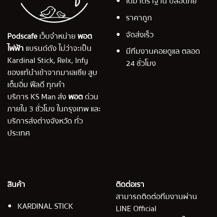
ได้มาตราฐาน ปลอดภัย
ราคาถูก
จัดส่งเร็ว
Podscafe
เว็บจำหน่าย
พอต
ไฟฟ้า
แบรนด์ดัง ไม่ว่าจะเป็น
มีทีมงานคอยดูแล ตลอด
Kardinal Stick, Relx, Infy
24 ชั่วโมง
ของแท้นำเข้าจากมาเลเซีย สูบ
เต็มอิ่ม ฟีลดี ทุกคำ
บริการ KS Man ส่ง
พอต
ด่วน
ภายใน 3 ชั่วโมง ในกรุงเทพ และ
บริการส่งต่างจังหวัด ทั่ว
ประเทศ
สินค้า
ติดต่อเรา
สามารถติดต่อทีมงานผ่าน
KARDINAL STICK
LINE Official