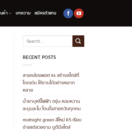
านค้า
บทความ
สมัครตัวแทน
RECENT POSTS
สายคล้องพอต ks สร้างสไตล์ที่
โดดเด่น ใช้งานได้อย่างหลาก
หลาย
น้ำยาบุหรี่ไฟฟ้า องุ่น หอมหวาน
ละมุนละไม โดนใจสายควันทุกคน
midnight green สีใหม่ KS เรียบ
ง่ายแต่สวยงาม ดูดีมีสไตล์