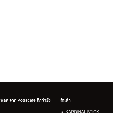
อ พอต จาก Podscafe ดีกว่ายัง
สินค้า
KARDINAL STICK