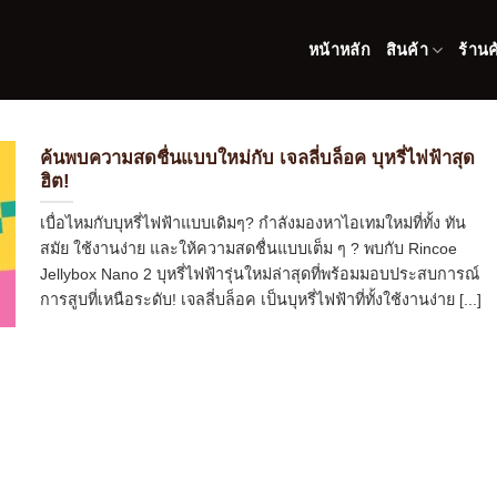
หน้าหลัก
สินค้า
ร้านค
ค้นพบความสดชื่นแบบใหม่กับ เจลลี่บล็อค บุหรี่ไฟฟ้าสุด
ฮิต!
เบื่อไหมกับบุหรี่ไฟฟ้าแบบเดิมๆ? กำลังมองหาไอเทมใหม่ที่ทั้ง ทัน
สมัย ใช้งานง่าย และให้ความสดชื่นแบบเต็ม ๆ ? พบกับ Rincoe
Jellybox Nano 2 บุหรี่ไฟฟ้ารุ่นใหม่ล่าสุดที่พร้อมมอบประสบการณ์
การสูบที่เหนือระดับ! เจลลี่บล็อค เป็นบุหรี่ไฟฟ้าที่ทั้งใช้งานง่าย [...]