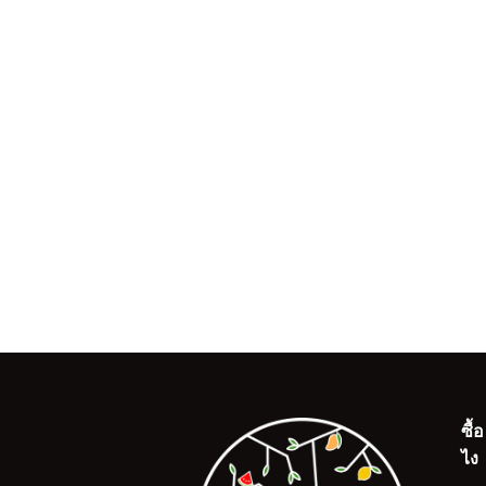
ซื้
ไง