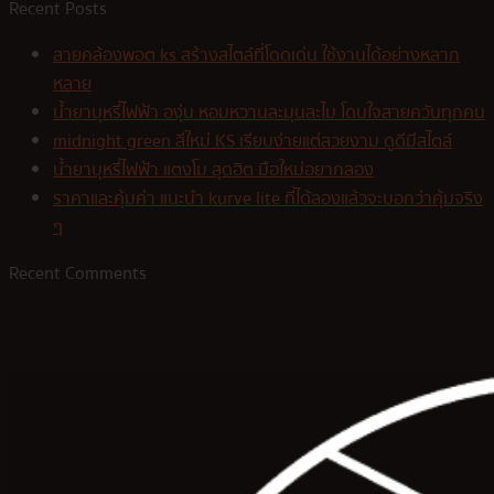
Recent Posts
สายคล้องพอต ks สร้างสไตล์ที่โดดเด่น ใช้งานได้อย่างหลาก
หลาย
น้ำยาบุหรี่ไฟฟ้า องุ่น หอมหวานละมุนละไม โดนใจสายควันทุกคน
midnight green สีใหม่ KS เรียบง่ายแต่สวยงาม ดูดีมีสไตล์
น้ำยาบุหรี่ไฟฟ้า แตงโม สุดฮิต มือใหม่อยากลอง
ราคาและคุ้มค่า แนะนำ kurve lite ที่ได้ลองแล้วจะบอกว่าคุ้มจริง
ๆ
Recent Comments