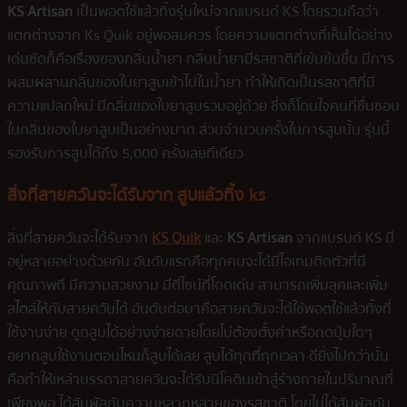
KS Artisan
เป็นพอตใช้แล้วทิ้งรุ่นใหม่จากแบรนด์ KS โดยรวมถือว่า
แตกต่างจาก Ks Quik อยู่พอสมควร โดยความแตกต่างที่เห็นได้อย่าง
เด่นชัดก็คือเรื่องของกลิ่นน้ำยา กลิ่นน้ำยามีรสชาติที่เข้มข้นขึ้น มีการ
ผสมผสานกลิ่นของใบยาสูบเข้าไปในน้ำยา ทำให้เกิดเป็นรสชาติที่มี
ความแปลกใหม่ มีกลิ่นของใบยาสูบรวมอยู่ด้วย ซึ่งก็โดนใจคนที่ชื่นชอบ
ในกลิ่นของใบยาสูบเป็นอย่างมาก ส่วนจำนวนครั้งในการสูบนั้น รุ่นนี้
รองรับการสูบได้ถึง 5,000 ครั้งเลยทีเดียว
สิ่งที่สายควันจะได้รับจาก
สูบแล้วทิ้ง ks
สิ่งที่สายควันจะได้รับจาก
KS Quik
และ
KS Artisan
จากแบรนด์ KS มี
อยู่หลายอย่างด้วยกัน อันดับแรกคือทุกคนจะได้มีไอเทมติดตัวที่มี
คุณภาพดี มีความสวยงาม มีดีไซน์ที่โดดเด่น สามารถเพิ่มลุคและเพิ่ม
สไตล์ให้กับสายควันได้ อันดับต่อมาคือสายควันจะได้ใช้พอตใช้แล้วทิ้งที่
ใช้งานง่าย ดูดสูบได้อย่างง่ายดายโดยไม่ต้องตั้งค่าหรือกดปุ่มใดๆ
อยากสูบใช้งานตอนไหนก็สูบได้เลย สูบได้ทุกที่ทุกเวลา ดียิ่งไปกว่านั้น
คือทำให้เหล่าบรรดาสายควันจะได้รับนิโคตินเข้าสู่ร่างกายในปริมาณที่
เพียงพอ ได้สัมผัสกับความหลากหลายของรสชาติ โดยไม่ได้สัมผัสกับ