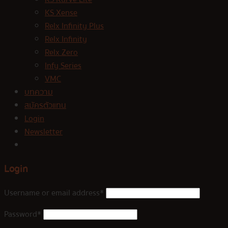
KS Xense
Relx Infinity Plus
Relx Infinity
Relx Zero
Infy Series
VMC
บทความ
สมัครตัวแทน
Login
Newsletter
Login
Username or email address
*
Password
*