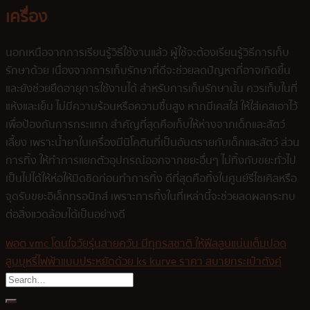
เครื่อง
นอกเหนือจากการเรียนรู้วิธีใช้งานแล้ว ผู้ใช้จะต้องเรียนรู้วิธีการเก็บ
รักษาด้วย เนื่องจากการเก็บรักษาที่ดีจะช่วยลดปัญหาที่อาจเกิดขึ้น
และยังช่วยยืดอายุการใช้งานได้ สำหรับการเก็บรักษานั้น ควรเก็บในที่
แห้งและเย็น ไม่มีความร้อนหรือความชื้นสูง หากมีเคสใส่ ให้ใส่เคสเอาไว้
เพื่อป้องกันการกระแทก สำคัญที่สุดคือเก็บให้ห่างจากเด็กและสัตว์
เลี้ยง เพราะน้ำยาในเครื่องมีนิโคตินที่เป็นอันตรายกับเด็กและสัตว์ ส่วน
การทิ้ง ให้ทำการแยกตัวอุปกรณ์ออกจากขยะอื่นๆ ไม่ทิ้งกับขยะทั่วไป
เป็นไปได้ให้ห่อให้มิดชิดก่อนทำการทิ้ง ดีที่สุดคือทิ้งในศูนย์รีไซเคิลหรือ
จุดรับขยะอิเล็กทรอนิกส์ เพราะการทิ้งในที่เหล่านี้จะช่วยลดผลกระทบ
ต่อสิ่งแวดล้อมได้เป็นอย่างดี
พอต vmc โดนใจวัยรุ่นสายควัน มีทุกรสชาติ ให้ฟีลสูบแน่นเต็มปอด
สูบบุหรี่ไฟฟ้าแบบประหยัดด้วย ks kurve ราคา สบายกระเป๋าตังค์