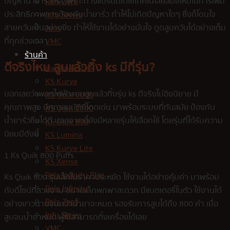
ปัญหาน้ำยารั่วไหล เพราะทางแบรนด์ได้ใช้เทคโนโลยีสมัยใหม่ในการเพิ่ม
Relx Zero
ประสิทธิภาพการป้องกันน้ำยารั่ว ทำให้ไม่เกิดปัญหาใดๆ ซึ่งก็โดนใจ
Infy Series
สายควันเป็นอย่างยิ่ง ทำให้ใช้งานได้อย่างมั่นใจ ดูดสูบควันได้อย่างเต็ม
Jues
ที่ทุกช่วงเวลา
VMC
ร้านค้า
ดีจริงไหม
สูบแล้วทิ้ง ks
มีกี่รุ่น?
Kardinal Stick
KS Kurve
บอกเลยว่าพอตไฟฟ้าแบบสูบแล้วทิ้งรุ่น ks ดีจริงไม่อิงนิยาย มี
KS Quik 5000
คุณภาพสูง มีคุณสมบัติที่โดดเด่น มาพร้อมระบบที่ทันสมัย ป้องกัน
KS Quik 2000
น้ำยารั่วซึมได้ดี นอกจากนี้ยังมีหลายรุ่นให้เลือกใช้ โดยรุ่นที่ได้รับความ
KS Quik 800
นิยมมีดังนี้
KS Lumina
KS Kurve Lite
1.Ks Quik 800 Puffs
KS Xense
Relx Infinity Plus
Ks Quik 800 รุ่นเล็กในราคาประหยัด ใช้งานได้อย่างคุ้มค่า มาพร้อม
Relx Infinity
กับดีไซน์ที่สวยงาม ขนาดเล็กพกพาสะดวก มีแบตเตอรี่ในตัว ใช้งานได้
Relx Zero
อย่างยาวนานจนกว่าน้ำยาจะหมด รองรับการสูบได้ถึง 800 คำ เมื่อ
Infy Series
สูบจนน้ำยาหมด ผู้ใช้สามารถทิ้งเครื่องได้เลย
VMC