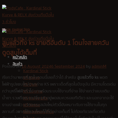
Skip
to
content
Article
,
Kardinal Stick
สูบแล้วทิ้ง ks ขายดีอันดับ 1 โดนใจสายควัน
ดูดสูบได้เต็มที่
หน้าหลัก
สินค้า
Posted on
16 August 2024
6 September 2024
by
adminM
Kardinal Stick
เรียกว่ามาแรงที่สุดในตอนนี้เลยก็ว่าได้ สำหรับ
สูบแล้วทิ้ง ks
พอต
KS Kurve
ไฟฟ้ารูปแบบใหม่จากค่าย KS เพราะเด็ดที่สุดในปัจจุบัน มีความโดดเด่น
KS Quik
กว่าบุหรี่ไฟฟ้าทั่วไป มาพร้อมระบบใช้งานที่ง่าย ใช้ง่ายกว่าแบบเติม
KS Lumina
น้ำยา รวมถึงแบบเปลี่ยนหัวอยู่พอสมควรเลยทีเดียว และนอกจากจะใช้
KS Kurve Lite
งานง่ายแล้ว นวัตกรรมสมัยใหม่ตัวนี้ยังเหมาะกับการใช้งานในทุก
KS Xense
สถานที่ อยากใช้ตอนไหนก็ใช้ได้อย่างเต็มที่ ไม่ต้องกังวลเกี่ยวกับ
Relx Infinity Plus