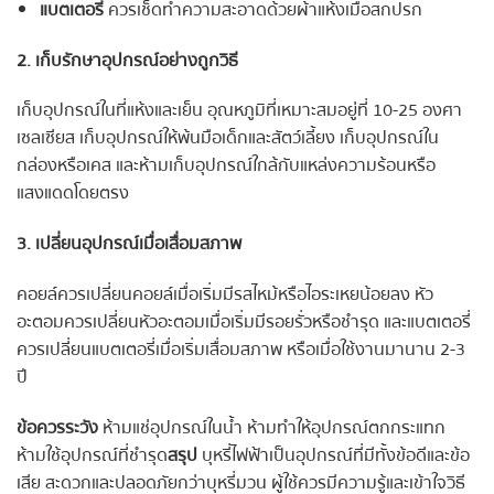
แบตเตอรี่
ควรเช็ดทำความสะอาดด้วยผ้าแห้งเมื่อสกปรก
2. เก็บรักษาอุปกรณ์อย่างถูกวิธี
เก็บอุปกรณ์ในที่แห้งและเย็น อุณหภูมิที่เหมาะสมอยู่ที่ 10-25 องศา
เซลเซียส เก็บอุปกรณ์ให้พ้นมือเด็กและสัตว์เลี้ยง เก็บอุปกรณ์ใน
กล่องหรือเคส และห้ามเก็บอุปกรณ์ใกล้กับแหล่งความร้อนหรือ
แสงแดดโดยตรง
3. เปลี่ยนอุปกรณ์เมื่อเสื่อมสภาพ
คอยล์ควรเปลี่ยนคอยล์เมื่อเริ่มมีรสไหม้หรือไอระเหยน้อยลง หัว
อะตอมควรเปลี่ยนหัวอะตอมเมื่อเริ่มมีรอยรั่วหรือชำรุด และแบตเตอรี่
ควรเปลี่ยนแบตเตอรี่เมื่อเริ่มเสื่อมสภาพ หรือเมื่อใช้งานมานาน 2-3
ปี
ข้อควรระวัง
ห้ามแช่อุปกรณ์ในน้ำ ห้ามทำให้อุปกรณ์ตกกระแทก
ห้ามใช้อุปกรณ์ที่ชำรุด
สรุป
บุหรี่ไฟฟ้าเป็นอุปกรณ์ที่มีทั้งข้อดีและข้อ
เสีย สะดวกและปลอดภัยกว่าบุหรี่มวน ผู้ใช้ควรมีความรู้และเข้าใจวิธี