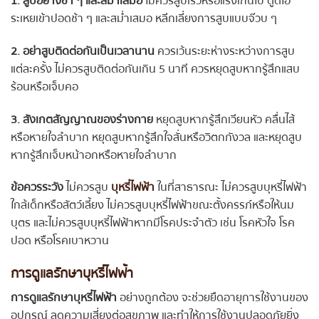
1. สูบอย่างช้า ๆ และสม่ำเสมอ
ไม่ควรสูบเร็วหรือแรงเกินไป ดูดไอ
ระเหยเข้าปอดช้า ๆ และสม่ำเสมอ หลีกเลี่ยงการสูบแบบจ๊วบ ๆ
2. อย่าสูบติดต่อกันเป็นเวลานาน
ควรเว้นระยะห่างระหว่างการสูบ
แต่ละครั้ง ไม่ควรสูบติดต่อกันเกิน 5 นาที ควรหยุดสูบหากรู้สึกแสบ
ร้อนหรือเจ็บคอ
3. สังเกตสัญญาณของร่างกาย
หยุดสูบหากรู้สึกเวียนหัว คลื่นไส้
หรือหายใจลำบาก หยุดสูบหากรู้สึกใจสั่นหรือวิตกกังวล และหยุดสูบ
หากรู้สึกเจ็บหน้าอกหรือหายใจลำบาก
ข้อควรระวัง
ไม่ควรสูบ
บุหรี่ไฟฟ้า
ในที่สาธารณะ ไม่ควรสูบบุหรี่ไฟฟ้า
ใกล้เด็กหรือสัตว์เลี้ยง ไม่ควรสูบบุหรี่ไฟฟ้าขณะตั้งครรภ์หรือให้นม
บุตร และไม่ควรสูบบุหรี่ไฟฟ้าหากมีโรคประจำตัว เช่น โรคหัวใจ โรค
ปอด หรือโรคเบาหวาน
การดูแลรักษาบุหรี่ไฟฟ้า
การดูแลรักษาบุหรี่ไฟฟ้า
อย่างถูกต้อง จะช่วยยืดอายุการใช้งานของ
อุปกรณ์ ลดความเสี่ยงต่อสุขภาพ และทำให้การใช้งานปลอดภัยยิ่ง