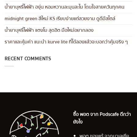
น้ำยาบุหรี่ไฟฟ้า องุ่น หอมหวานละมุนละไม โดนใจสายควันทุกคน
midnight green สีใหม่ KS เรียบง่ายแต่สวยงาม ดูดีมีสไตล์
น้ำยาบุหรี่ไฟฟ้า แตงโม สุดฮิต มือใหม่อยากลอง
ราคาและคุ้มค่า แนะนำ kurve lite ที่ได้ลองแล้วจะบอกว่าคุ้มจริง ๆ
RECENT COMMENTS
ซื้อ พอต จาก Podscafe ดีกว่า
ยังไง
พอต ของแท้ จากมาเลเซีย