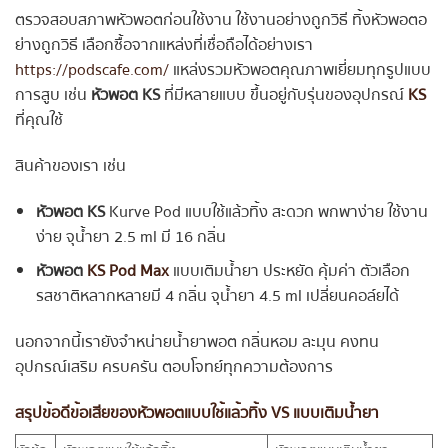
ตรวจสอบสภาพหัวพอตก่อนใช้งาน ใช้งานอย่างถูกวิธี ทิ้งหัวพอตอ
ย่างถูกวิธี เลือกซื้อจากแหล่งที่เชื่อถือได้อย่างเรา
https://podscafe.com/
แหล่งรวมหัวพอตคุณภาพเยี่ยมทุกรูปแบบ
การสูบ เช่น
หัวพอต KS
ที่มีหลายแบบ ขึ้นอยู่กับรุ่นของอุปกรณ์
KS
ที่คุณใช้
สินค้าของเรา เช่น
หัวพอต KS
Kurve Pod
แบบใช้แล้วทิ้ง สะดวก พกพาง่าย ใช้งาน
ง่าย จุน้ำยา 2.5 ml มี 16 กลิ่น
หัวพอต
KS Pod Max
แบบเติมน้ำยา ประหยัด คุ้มค่า ตัวเลือก
รสชาติหลากหลายมี 4 กลิ่น จุน้ำยา 4.5 ml เปลี่ยนคอล์ยได้
นอกจากนี้เรายังจำหน่ายน้ำยาพอต กลิ่นหอม ละมุน คงทน
อุปกรณ์เสริม ครบครัน ตอบโจทย์ทุกความต้องการ
สรุปข้อดีข้อเสียของหัวพอตแบบใช้แล้วทิ้ง VS แบบเติมน้ำยา