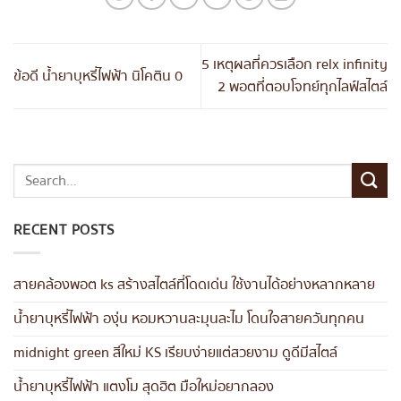
5 เหตุผลที่ควรเลือก relx infinity
ข้อดี น้ำยาบุหรี่ไฟฟ้า นิโคติน 0
2 พอตที่ตอบโจทย์ทุกไลฟ์สไตล์
RECENT POSTS
สายคล้องพอต ks สร้างสไตล์ที่โดดเด่น ใช้งานได้อย่างหลากหลาย
น้ำยาบุหรี่ไฟฟ้า องุ่น หอมหวานละมุนละไม โดนใจสายควันทุกคน
midnight green สีใหม่ KS เรียบง่ายแต่สวยงาม ดูดีมีสไตล์
น้ำยาบุหรี่ไฟฟ้า แตงโม สุดฮิต มือใหม่อยากลอง