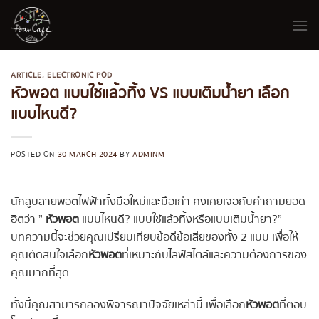
Skip
to
content
ARTICLE
,
ELECTRONIC POD
หัวพอต แบบใช้แล้วทิ้ง VS แบบเติมน้ำยา เลือก
แบบไหนดี?
POSTED ON
30 MARCH 2024
BY
ADMINM
นักสูบสายพอตไฟฟ้าทั้งมือใหม่และมือเก๋า คงเคยเจอกับคำถามยอด
ฮิตว่า ”
หัวพอต
แบบไหนดี? แบบใช้แล้วทิ้งหรือแบบเติมน้ำยา?”
บทความนี้จะช่วยคุณเปรียบเทียบข้อดีข้อเสียของทั้ง 2 แบบ เพื่อให้
คุณตัดสินใจเลือก
หัวพอต
ที่เหมาะกับไลฟ์สไตล์และความต้องการของ
คุณมากที่สุด
ทั้งนี้คุณสามารถลองพิจารณาปัจจัยเหล่านี้ เพื่อเลือก
หัวพอต
ที่ตอบ