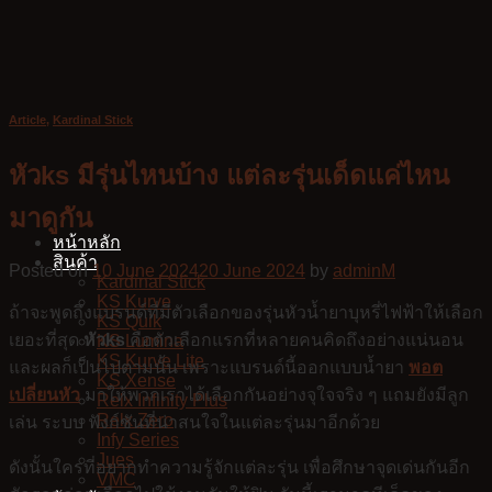
Skip
to
content
Article
,
Kardinal Stick
หัวks มีรุ่นไหนบ้าง แต่ละรุ่นเด็ดแค่ไหน
มาดูกัน
หน้าหลัก
สินค้า
Posted on
10 June 2024
20 June 2024
by
adminM
Kardinal Stick
KS Kurve
ถ้าจะพูดถึงแบรนด์ที่มีตัวเลือกของรุ่นหัวน้ำยาบุหรี่ไฟฟ้าให้เลือก
KS Quik
เยอะที่สุด
หัวks
คือตัวเลือกแรกที่หลายคนคิดถึงอย่างแน่นอน
KS Lumina
KS Kurve Lite
และผลก็เป็นไปตามนั้น เพราะแบรนด์นี้ออกแบบน้ำยา
พอต
KS Xense
เปลี่ยนหัว
มาให้พวกเราได้เลือกกันอย่างจุใจจริง ๆ แถมยังมีลูก
Relx Infinity Plus
Relx Zero
เล่น ระบบ ฟังก์ชันที่น่าสนใจในแต่ละรุ่นมาอีกด้วย
Infy Series
Jues
ดังนั้นใครที่อยากทำความรู้จักแต่ละรุ่น เพื่อศึกษาจุดเด่นกันอีก
VMC