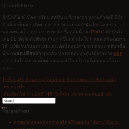
3. กลิ่นสัปปะรด
ถ้านึกถึงผลไม้คลายร้อน สดชื่น เปรี้ยวลงตัว หวานกำลังดี นี่คือ
ตัวเลือกที่คุณกำลังตามหาอย่างแน่นอน ดังนั้นใครไม่อยาก
พลาดของเด็ดแห่งวงการเข้ามาซื้อกลิ่นนี้จาก
Pod
Café กันได้
เลยเมื่อได้รู้จักกับ
หัวks
กันมากขึ้นแล้วมั่นใจว่าคุณจะต้องอยาก
ได้ไปใช้งานกันอย่างแน่นอน ดังนั้นคุณสามารถตามหาเลือกซื้อ
น้ำยา
พอตเปลี่ยนหัว
ทุกกลิ่น ทุกรส และทุกรุ่นได้จากทาง
พอต
Café กันได้เลย เรามีสต็อกแน่น ส่งไว บริกาพรีเมียมเอาไว้รอ
คุณ
ไขข้อสงสัย หัวพอตรสไหนอร่อย Ks Lumina ติดอันดับหนึ่ง
เพราะอะไร
เมื่อเลือกใช้ ร้านบุหรี่ไฟฟ้าใกล้ฉัน แล้วคุณจะคุ้มอย่างไร
Recent Posts
สายคล้องพอต ks สร้างสไตล์ที่โดดเด่น ใช้งานได้อย่าง