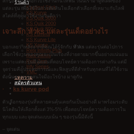
สักรอบก่อนเลือกไปใช้งานกันให้ฟิน วันนี้เรามาดูทีเด็ดของ
ร้านค้า
Kardinal Stick
แต่ละรุ่น เพื่อใช้ในการตัดสินใจเลือกตัวเลือกที่เหมาะกับไลฟ์
KS Kurve
สไตล์ที่สุดมาใช้งานกันดีกว่า
KS Quik 5000
KS Quik 2000
KS Quik 800
เจาะลึก หัวks แต่ละรุ่นเด็ดอย่างไร
KS Lumina
KS Kurve Lite
KS Xense
บอกเลยว่าหลังจากที่คุณได้รู้จักกับ
หัวks
แต่ละรุ่นต่อไปการ
Relx Infinity Plus
เลือกใช้งานของคุณจะเป็นเรื่องที่ง่ายดายมากขึ้นอย่างแน่นอน
Relx Infinity
Relx Zero
เพราะแต่ละรุ่นมีจุดเด่นที่ตอบโจทย์ความต้องการต่างกัน แต่มี
Infy Series
จุดร่วมคือประสบการณ์และฟีลสูบที่ดีสำหรับทุกคนที่ได้ใช้งาน
VMC
ดังนั้นความน่าสนใจมีอะไรบ้าง มาดูกัน
บทความ
สมัครตัวแทน
·
ks kurve pod
ตัวเลือกของรุ่นที่หลายคนคุ้นเคยกันเป็นอย่างดี มาพร้อมระดับ
นิโคตินให้เลือกตั้งแต่ 3%-5% เพื่อตอบโจทย์ความต้องการใน
ทุกแบบ และจุดเด่นแบบเน้น ๆ ของรุ่นนี้มีดังนี้
– จุดเด่น