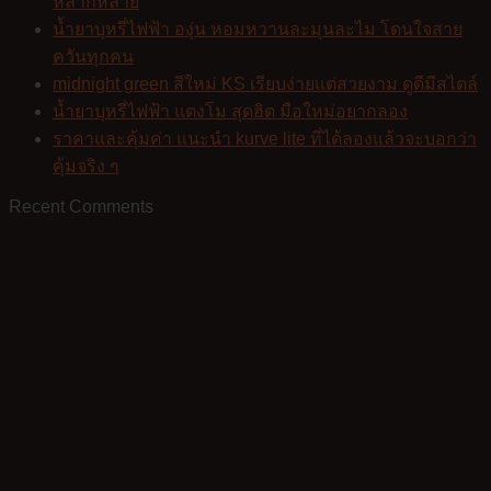
หลากหลาย
น้ำยาบุหรี่ไฟฟ้า องุ่น หอมหวานละมุนละไม โดนใจสาย
ควันทุกคน
midnight green สีใหม่ KS เรียบง่ายแต่สวยงาม ดูดีมีสไตล์
น้ำยาบุหรี่ไฟฟ้า แตงโม สุดฮิต มือใหม่อยากลอง
ราคาและคุ้มค่า แนะนำ kurve lite ที่ได้ลองแล้วจะบอกว่า
คุ้มจริง ๆ
Recent Comments