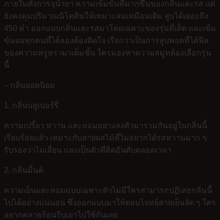
ภายในทั้งการจุน้ำยา ความเข้มข้นที่มากขึ้นของกลิ่นและรส แต่
ยังคงคุมปริมาณนิโคตินให้เหมาะสมเหมือนเดิม สูบได้เยอะถึง
450 คำ ออกแบบกลิ่นและรสมาโดยเฉพาะของรุ่นที่เด็ด และเข้ม
ข้นจนทุกคนที่ได้ลองต้องติดใจ เรียกว่าเป็นการสูบพอตที่ได้ฟีล
ของความหรูหรามาเต็มขั้น ใครมองหาความสมูทต้องเลือกรุ่น
นี้
– กลิ่นยอดนิยม
1. กลิ่นบลูเบอร์รี่
ความเปรี้ยว หวาน และหอมอย่างลงตัวมารวมกันอยู่ในกลิ่นนี้
เรียบร้อยแล้ว เหมาะกับสายผลไม้ที่ไม่อยากได้รสหวานมาก ๆ
รับรองว่าไม่เลี่ยน และเป็นตัวที่ติดอันดับตลอดเวลา
2. กลิ่นมิ้นต์
ความเย็นและหอมแบบเฉพาะตัวไม่มีใครสามารถปฏิเสธกลิ่นนี้
ไปได้อย่างแน่นอน ซึ่งออกแบบมาให้ตอบโจทย์สายเย็นจัด ๆ ใคร
อยากคลายร้อนรีบเอาไปใช้กันเลย