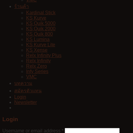
ร้านค้า
Kardinal Stick
KS Kurve
KS Quik 5000
KS Quik 2000
KS Quik 800
KS Lumina
KS Kurve Lite
KS Xense
Relx Infinity Plus
Relx Infinity
Relx Zero
Infy Series
VMC
บทความ
สมัครตัวแทน
Login
Newsletter
Login
Username or email address
*