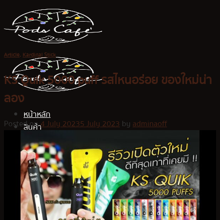
Skip
to
content
Article
,
Kardinal Stick
KS Quik 5000 puff รสไหนอร่อย ของใหม่น่า
ลอง
หน้าหลัก
Posted on
4 July 2023
5 July 2023
by
adminaoff
สินค้า
Kardinal Stick
KS Kurve
KS Quik
KS Lumina
KS Kurve Lite
KS Xense
Relx Infinity Plus