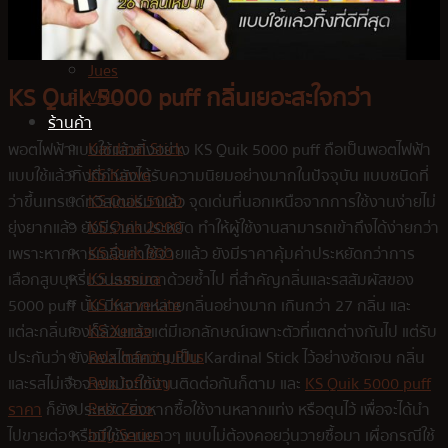
Relx Zero
Infy Series
Jues
KS Quik 5000 puff กลิ่นเยอะสะใจกว่า
VMC
ร้านค้า
Kardinal Stick
พอตไฟฟ้าแบบใช้แล้วทิ้งอย่าง KS Quik 5000 puff ถือเป็นพอตไฟฟ้า
KS Kurve
แบบใช้แล้วทิ้งที่กำลังได้รับความนิยมอย่างมากในปัจจุบัน แบบชนิดที่
KS Quik 5000
ว่าขึ้นเทรนด์ทวิสเตอร์มาแล้ว จุดเด่นที่นอกเหนือจากการใช้งานง่ายไม่
KS Quik 2000
ยุ่งยากแล้ว ยังมีราคาประหยัด ทำให้ผู้ใช้งานสามารถเข้าถึงได้ง่ายกว่า
KS Quik 800
เพราะหากหารเฉลี่ยค่าใช้จ่ายแล้ว ยังมีราคาคุ้มค่าประหยัดกว่าการ
KS Lumina
เลือกสูบบุหรี่มวนธรรมดาด้วยซ้ำไป ที่สำคัญกลิ่นและรสสัมผัสของ
KS Kurve Lite
5000 puff นั้น มีหลากหลายกลิ่นอย่างมาก เกินกว่า 27 กลิ่น และ
KS Xense
แต่ละกลิ่นเองก็ล้วนแล้วแต่มีเอกลักษณ์เฉพาะตัวที่แตกต่างกันไป แต่รับ
Relx Infinity Plus
ประกันว่า ยังคงสไตล์ความเป็น Kardinal Stick ไว้อย่างชัดเจน กลิ่น
Relx Infinity
และรสไม่เจือจางแม้จะใช้งานติดต่อกันก็ตาม และ
KS Quik 5000 puff
Relx Zero
ราคา
ก็ยังประหยัด ยิ่งหากซื้อใช้งานหลากแท่ง หรือตุนไว้ เพื่อจะได้นำ
Infy Series
ไปขายต่อ หรือมีใช้งานยาวๆ แบบไม่ต้องคอยวุ่นวายซื้อมา เผื่อกรณีใช้