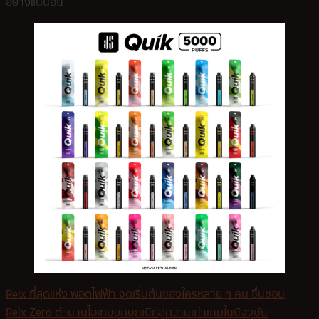
อย่างแน่นอน
Relx ที่สุดแห่ง พอตไฟฟ้า จุดเริ่มต้นของใครหลาย ๆ คน ชื่นชอบ
Relx Zero ตำนานไอเทมยุคบุกเบิกสู่ความเก๋าเกมในปัจจุบัน