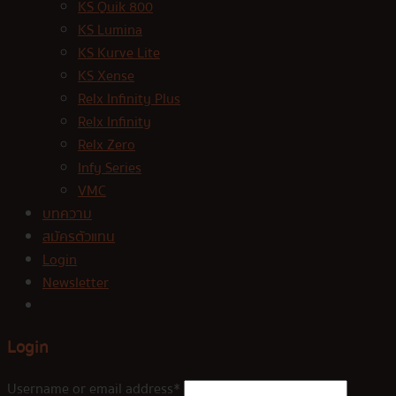
KS Quik 800
KS Lumina
KS Kurve Lite
KS Xense
Relx Infinity Plus
Relx Infinity
Relx Zero
Infy Series
VMC
บทความ
สมัครตัวแทน
Login
Newsletter
Login
Username or email address
*