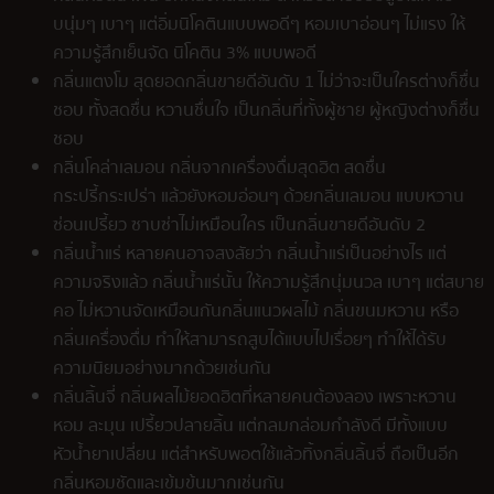
บนุ่มๆ เบาๆ แต่อิ่มนิโคตินแบบพอดีๆ หอมเบาอ่อนๆ ไม่แรง ให้
ความรู้สึกเย็นจัด นิโคติน 3% แบบพอดี
กลิ่นแตงโม สุดยอดกลิ่นขายดีอันดับ 1 ไม่ว่าจะเป็นใครต่างก็ชื่น
ชอบ ทั้งสดชื่น หวานชื่นใจ เป็นกลิ่นที่ทั้งผู้ชาย ผู้หญิงต่างก็ชื่น
ชอบ
กลิ่นโคล่าเลมอน กลิ่นจากเครื่องดื่มสุดฮิต สดชื่น
กระปรี้กระเปร่า แล้วยังหอมอ่อนๆ ด้วยกลิ่นเลมอน แบบหวาน
ซ่อนเปรี้ยว ซาบซ่าไม่เหมือนใคร เป็นกลิ่นขายดีอันดับ 2
กลิ่นน้ำแร่ หลายคนอาจสงสัยว่า กลิ่นน้ำแร่เป็นอย่างไร แต่
ความจริงแล้ว กลิ่นน้ำแร่นั้น ให้ความรู้สึกนุ่มนวล เบาๆ แต่สบาย
คอ ไม่หวานจัดเหมือนกันกลิ่นแนวผลไม้ กลิ่นขนมหวาน หรือ
กลิ่นเครื่องดื่ม ทำให้สามารถสูบได้แบบไปเรื่อยๆ ทำให้ได้รับ
ความนิยมอย่างมากด้วยเช่นกัน
กลิ่นลิ้นจี่ กลิ่นผลไม้ยอดฮิตที่หลายคนต้องลอง เพราะหวาน
หอม ละมุน เปรี้ยวปลายลิ้น แต่กลมกล่อมกำลังดี มีทั้งแบบ
หัวน้ำยาเปลี่ยน แต่สำหรับพอตใช้แล้วทิ้งกลิ่นลิ้นจี่ ถือเป็นอีก
กลิ่นหอมชัดและเข้มข้นมากเช่นกัน