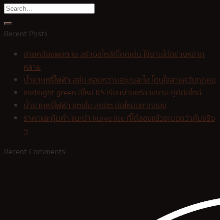
Recent Posts
สายคล้องพอต ks สร้างสไตล์ที่โดดเด่น ใช้งานได้อย่างหลาก
หลาย
น้ำยาบุหรี่ไฟฟ้า องุ่น หอมหวานละมุนละไม โดนใจสายควันทุกคน
midnight green สีใหม่ KS เรียบง่ายแต่สวยงาม ดูดีมีสไตล์
น้ำยาบุหรี่ไฟฟ้า แตงโม สุดฮิต มือใหม่อยากลอง
ราคาและคุ้มค่า แนะนำ kurve lite ที่ได้ลองแล้วจะบอกว่าคุ้มจริง
ๆ
Recent Comments