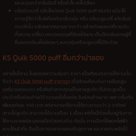
และละมุนกว่ากลิ่นลิ้นจี่ หรือลำไย แต่ไม่เลี่ยน
กลิ่นมิกเบอรี่ กลิ่นใหม่ของ Quik 5000 puff เช่นกัน แม้จะให้
ความรู้สึกว่าใกล้เคียงกับกลิ่นองุ่น หรือ กลิ่นบลูเบอรี่ แต่กลิ่นมิ
กเบอรี่นั้น กลับหลากหลายมากกว่า คล้ายกับผลเบอรี่รวมกัน
ทั้งหวาน เปรี้ยว ครบอรรถรสที่ต้องได้ลอง เป็นอีกกลิ่นของผู้ที่
ชื่นชอบกลิ่นสไตล์หอมๆ แบบองุ่นหรือบลูเบอรี่ได้อีกด้วย
KS Quik 5000 puff อิ่มกว่าน่าลอง
อย่างไรก็ตาม ในแง่ของความคุ้มค่า ราคา เมื่อเทียบกับการใช้งานนั้น
ถือว่า
KS Quik 5000 puff ราคาถูก
เมื่อต้องเทียบกับการเลือกสูบ
บุหรี่มวนธรรมดา หรือยิ่งถ้าหากคุณเป็นสายสูบจัด ที่มักจะสูบเป็น
ประจำหรือค่อนข้างมีจำนวนครั้งในแต่ละวันค่อนข้างมาก เพราะเริ่มต้น
เพียงแท่งละ 350 บาท แต่สามารถใช้งานได้ยาวนานกว่า 2 อาทิตย์
(หากไม่สูบจัด สามารถได้นานเกือบ 1 เดือน แต่ทั้งนี้ต้องขั้นอยู่กับการ
ใช้งานของแต่ละบุคคลอีกด้วยเช่นกัน) ดังนั้น การเลือกใช้พอตไฟฟ้า
แบบใช้แล้วทิ้ง จึงเป็นทางออกของคนรักสุขภาพ และสายประหยัดได้