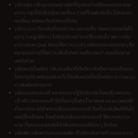
กลิ่นองุ่น กลิ่นสุดยอดคลาสสิกที่ทุกคนต่างต้องเคยลอง หอม
หวาน กรุ่นได้กลิ่นองุ่นมาแต่ไกล ขายดีไม่แพ้กลิ่นอื่น ไม่หอมจัด
จนเลี่ยน แต่หอมติดตัวแทบทั้งวัน
กลิ่นมะนาว อีกกลิ่นที่หอมหวาน ออกสดชื่น เรียกความสดใสได้
ทุกๆ การสูบใช้งาน ไม่ต้องกังวลว่าจะเปรี้ยวเกินไป เพราะกลิ่น
มะนาวของ Quik ยังคงให้ความนวลๆ แต่หอมเลมอนปลายๆ ซึ่ง
หลายคนต่างก็ให้ความเห็นในทิศทางเดียวกันว่า หอมได้อย่าง
ลงตัวด้วย
กลิ่นแอปเปิ้ลเขียว กลิ่นน้องใหม่ที่เป็นอีกกลิ่นที่หลายคนชื่นชอบ
ไม่หวานจัด แต่หอมเข้มสะใจ ได้กลิ่นแอปเปิ้ลเนื้อเนียน หวานละมุน
น่าสัมผัสอย่างมาก
กลิ่นนมสตรอเบอรี่ หลายคนอาจรู้จักกับกลิ่นไอศกรีมสตรอเบ
อรี่ หรือ สตรอแคนดี้ ที่มีทั้งแบบในหัวน้ำยาพอต และแบบพอตใช้
ทิ้งมาก่อน แต่สำหรับกลิ่นนมสตรอเบอรี่ ถือเป็นกลิ่นใหม่ที่ยังไม่
เคยมีใครได้ลอง โดยสำหรับกลิ่นนมสตรอเบอรี่ ให้ความหวาน
นวล ทั้งหอมนมและยังได้กลิ่นสตรอเบอรี่อ่อนๆ อีกด้วย
กลิ่นพีช กลิ่นหวานหอมของพีช เป็นอีกกลิ่นขายดี ออกจะหวาน