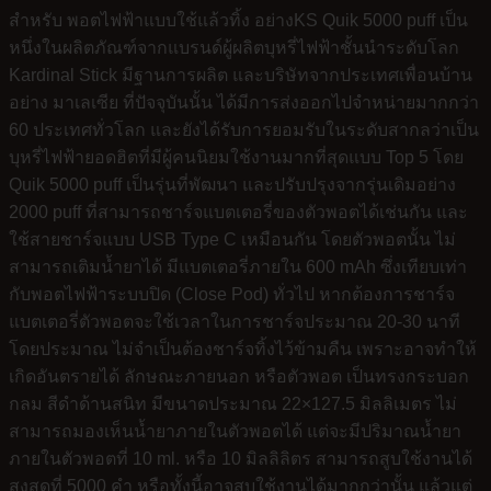
สำหรับ พอตไฟฟ้าแบบใช้แล้วทิ้ง อย่างKS Quik 5000 puff เป็น
หนึ่งในผลิตภัณฑ์จากแบรนด์ผู้ผลิตบุหรี่ไฟฟ้าชั้นนำระดับโลก
Kardinal Stick มีฐานการผลิต และบริษัทจากประเทศเพื่อนบ้าน
อย่าง มาเลเซีย ที่ปัจจุบันนั้น ได้มีการส่งออกไปจำหน่ายมากกว่า
60 ประเทศทั่วโลก และยังได้รับการยอมรับในระดับสากลว่าเป็น
บุหรี่ไฟฟ้ายอดฮิตที่มีผู้คนนิยมใช้งานมากที่สุดแบบ Top 5 โดย
Quik 5000 puff เป็นรุ่นที่พัฒนา และปรับปรุงจากรุ่นเดิมอย่าง
2000 puff ที่สามารถชาร์จแบตเตอรี่ของตัวพอตได้เช่นกัน และ
ใช้สายชาร์จแบบ USB Type C เหมือนกัน โดยตัวพอตนั้น ไม่
สามารถเติมน้ำยาได้ มีแบตเตอรี่ภายใน 600 mAh ซึ่งเทียบเท่า
กับพอตไฟฟ้าระบบปิด (Close Pod) ทั่วไป หากต้องการชาร์จ
แบตเตอรี่ตัวพอตจะใช้เวลาในการชาร์จประมาณ 20-30 นาที
โดยประมาณ ไม่จำเป็นต้องชาร์จทิ้งไว้ข้ามคืน เพราะอาจทำให้
เกิดอันตรายได้ ลักษณะภายนอก หรือตัวพอต เป็นทรงกระบอก
กลม สีดำด้านสนิท มีขนาดประมาณ 22×127.5 มิลลิเมตร ไม่
สามารถมองเห็นน้ำยาภายในตัวพอตได้ แต่จะมีปริมาณน้ำยา
ภายในตัวพอตที่ 10 ml. หรือ 10 มิลลิลิตร สามารถสูบใช้งานได้
สูงสุดที่ 5000 คำ หรือทั้งนี้อาจสูบใช้งานได้มากกว่านั้น แล้วแต่