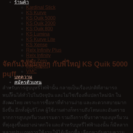
ร้านค้า
Kardinal Stick
KS Kurve
KS Quik 5000
KS Quik 2000
KS Quik 800
KS Lumina
KS Kurve Lite
KS Xense
Relx Infinity Plus
Relx Infinity
Relx Zero
จัดกันให้อิ่มจุกๆ กับพี่ใหญ่ KS Quik 5000
Infy Series
VMC
puff
บทความ
สมัครตัวแทน
สำหรับการสูบบุหรี่ไฟฟ้านั้น กลายเป็นเรื่องปกติที่สามารถ
พบเห็นได้ทั่วไปในปัจจุบัน และไม่ใช่เรื่องที่แปลกใหม่นัก ใน
สังคมไทย เพราะการซื้อหาที่ทำงานง่าย และสะดวกสบายมาก
ยิ่งขึ้น อีกทั้งผู้บริโภค ผู้ใช้งานต่างก็ทราบถึงโทษและอันตราย
จากการสูบบุหรี่มวนธรรมดา รวมถึงการขึ้นราคาของบุหรี่มวน
ที่พุ่งสูงขึ้นอย่างน่าตกใจ และสำหรับบุหรี่ไฟฟ้าเองนั้น ก็มีหลาก
หลายประเภทการใช้งานให้ได้เลือกซื้อ เลือกหากันตามความ