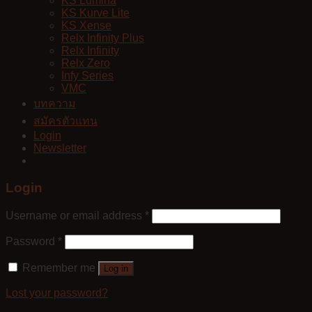
KS Lumina
KS Kurve Lite
KS Xense
Relx Infinity Plus
Relx Infinity
Relx Zero
Infy Series
VMC
บทความ
สมัครตัวแทน
Login
Newsletter
Login
Username or email address
*
Password
*
Remember me
Log in
Lost your password?