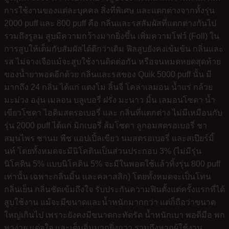
การใช้งานของแต่ละบุคคล สิ่งที่พิเศษ และแตกต่างจากทั้งรุ่น
2000 puff และ 800 puff คือ กลิ่นและรสสัมผัสที่แตกต่างกันไป
รวมถึงรูลม สูบมีความกว้างมากยิ่งขึ้น เพิ่มความโฟว์ (Foll) ใน
การสูบให้เต็มกับสัมผัสได้ดีกว่าเดิม ฟีลสูบยังคงเข้มข้น กลิ่นและ
รส ไม่จางเจือแม้จะสูบใช้งานติดต่อกัน หรือจนหมดหยดสุดท้าย
ของน้ำยาพอตอีกด้วย กลิ่นและรสของ Quik 5000 puff นั้น มี
มากถึง 24 กลิ่น ได้แก่ แตงโม ลิ้นจี่ โคล่าเลมอน น้ำแร่ กล้วย
มะม่วง องุ่น เมลอน บลูเบอรี่ ฝรั่ง มะนาว มิ้น เลมอนโซดา น้ำ
เขียวโซดา ไอติมสตรอเบอรี่ และ กลิ่นที่แตกต่าง ไม่มีเหมือนกับ
รุ่น 2000 puff ได้แก่ มิกเบอรี่ ส้มโซดา ลูกอมสตรอเบอรี่ ชา
สมุนไพร ชานม พีช แอปเปิ้ลเขียว นมสตรอเบอรี่ และสเปียร์มิ้
นท์ โดยทั้งหมดจะมีนิโคตินเป็นส่วนประกอบ 3% (ไม่มีรุ่น
นิโคติน 5% แบบนิโคติน 5% จะมีในพอตใช้แล้วทิ้งรุ่น 800 puff
เท่านั้น เฉพาะกลิ่นมิ้น และคลาสสิก) โดยทั้งหมดจะเป็นโทน
กลิ่นเย็น กลิ่นชัดเข้มถึงใจ รับประกันความฟินตั้งแต่ครั้งแรกที่ได้
สูบใช้งาน แม้จะมีขนาดและน้ำหนักมากกว่า แต่ก็ถือว่าขนาด
ใหญ่เกินไป เพราะยังคงมีขนาดกะทัดรัด น้ำหนักเบา พอดีมือ พก
พาง่าย แต่จุใจ และเต็มอิ่มมากยิ่งกว่า รวมถึงหากผู้ใช้งาน