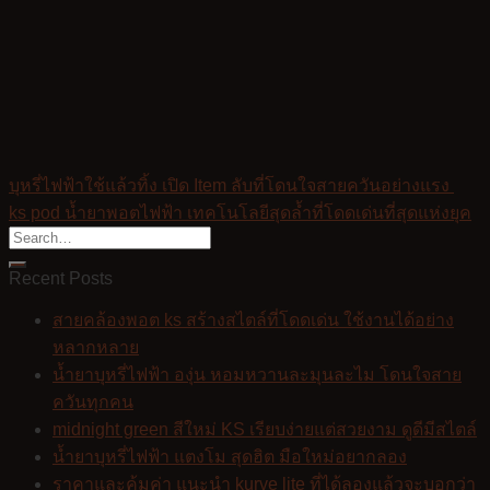
บุหรี่ไฟฟ้าใช้แล้วทิ้ง เปิด Item ลับที่โดนใจสายควันอย่างแรง
ks pod น้ำยาพอตไฟฟ้า เทคโนโลยีสุดล้ำที่โดดเด่นที่สุดแห่งยุค
Recent Posts
สายคล้องพอต ks สร้างสไตล์ที่โดดเด่น ใช้งานได้อย่าง
หลากหลาย
น้ำยาบุหรี่ไฟฟ้า องุ่น หอมหวานละมุนละไม โดนใจสาย
ควันทุกคน
midnight green สีใหม่ KS เรียบง่ายแต่สวยงาม ดูดีมีสไตล์
น้ำยาบุหรี่ไฟฟ้า แตงโม สุดฮิต มือใหม่อยากลอง
ราคาและคุ้มค่า แนะนำ kurve lite ที่ได้ลองแล้วจะบอกว่า