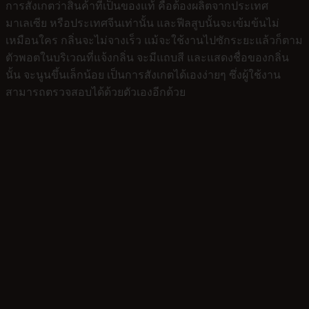
การสังเกตว่าสินค้าที่เป็นของแท้ คือต้องผลิตจากประเทศ
มาเลเซีย หรือประเทศจีนเท่านั้น และฟีลสูบนั้นจะเข้มข้นไม่
เหมือนใคร กลิ่นจะไม่จางเร็ว แม้จะใช้งานไปซักระยะแล้วก็ตาม
ตัวพอตในบริเวณที่แจ้งกลิ่น จะมีแถบสี และแสดงชื่อของกลิ่น
นั้น จะนูนขึ้นเล็กน้อย เป็นการสังเกตได้เองง่ายๆ ซึ่งผู้ใช้งาน
สามารถตรวจสอบได้ด้วยตัวเองอีกด้วย