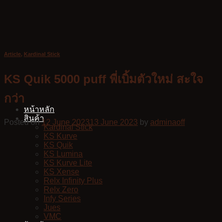
Skip
to
content
Article
,
Kardinal Stick
KS Quik 5000 puff พี่เบิ้มตัวใหม่ สะใจ
กว่า
หน้าหลัก
สินค้า
Posted on
12 June 2023
13 June 2023
by
adminaoff
Kardinal Stick
KS Kurve
KS Quik
KS Lumina
KS Kurve Lite
KS Xense
Relx Infinity Plus
Relx Zero
Infy Series
Jues
VMC