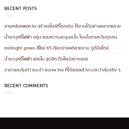
RECENT POSTS
สายคล้องพอต ks สร้างสไตล์ที่โดดเด่น ใช้งานได้อย่างหลากหลาย
น้ำยาบุหรี่ไฟฟ้า องุ่น หอมหวานละมุนละไม โดนใจสายควันทุกคน
midnight green สีใหม่ KS เรียบง่ายแต่สวยงาม ดูดีมีสไตล์
น้ำยาบุหรี่ไฟฟ้า แตงโม สุดฮิต มือใหม่อยากลอง
ราคาและคุ้มค่า แนะนำ kurve lite ที่ได้ลองแล้วจะบอกว่าคุ้มจริง ๆ
RECENT COMMENTS