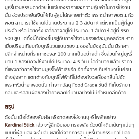
บุหรี่มวนธรรมดาด้วย ในแง่ของราคาและความคุ้มค่าในการใช้งาน
นั้น ช่วยประหยัดเงินให้กับผู้สูบได้หลายเท่าตัว เพราะน้ำยาพอต 1 หัว
พอต สามารถใช้งานได้นานประมาณ 2-3 สัปดาห์ แต่หากเป็นผู้ที่สูบ
ประจำ หรือบ่อยครั้ง เฉลี่ยอาจอยู่ได้ประมาณ 1 สัปดาห์ อยู่ที่ 350-
500 สูบ แต่ทั้งนี้ก็ต้องขึ้นอยู่กับการใช้งานของแต่ละบุคคลด้วย หาก
เมื่อเปรียบเทียบกับบุหรี่มวนแบบซอง 1 ซองในปัจจุบันนั้น มีราคา
ปลีกจำหน่ายที่ราคาซองละ 100 บาทเป็นอย่างต่ำ ซึ่งส่วนใหญ่บุหรี่
มวน 1 ซองมักจะใช้งานได้ประมาณ 4-5 วัน เมื่อคำนวณแล้วมีราคา
ที่แพงกว่าการใช้งานบุหรี่ไฟฟ้าเสียอีก อีกทั้งการเก็บรักษานั้นค่อน
ข้างยุ่งยาก แตกต่างกับบุหรี่ไฟฟ้าที่ไม่ต้องกังวลเรื่องกลิ่นไม่ชัด
เพราะหัวน้ำยาพอตนั้น ทำจากวัสดุ Food Grade ชั้นดี ที่เก็บรักษา
กลิ่นและรสสัมผัสของน้ำยาพอตได้นานอย่างไม่มีกำหนดอีกด้วย
สรุป
ดังนั้น เมื่อได้ลองสัมผัส หรือทดลองใช้งานบุหรี่ไฟฟ้าอย่าง
Kardinal Stick
แล้ว จะรู้สึกอิ่มเอม ทรงพลัง ด้วยนิโคตินเน้นๆ แน่นๆ
แบบที่ผู้สูบเอง จะลืมสัมผัสที่ได้จากการสูบบุหรี่มวนธรรมดาไปเลย