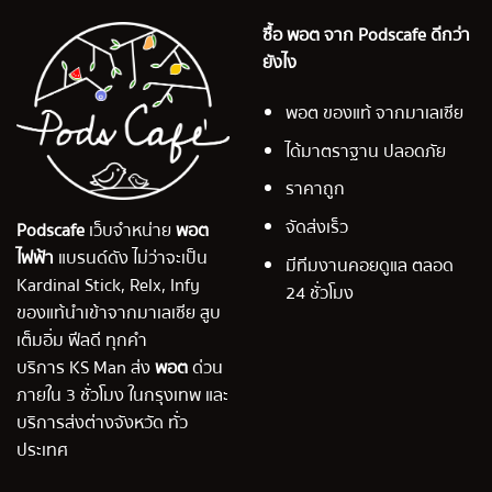
ซื้อ พอต จาก Podscafe ดีกว่า
ยังไง
พอต ของแท้ จากมาเลเซีย
ได้มาตราฐาน ปลอดภัย
ราคาถูก
จัดส่งเร็ว
Podscafe
เว็บจำหน่าย
พอต
ไฟฟ้า
แบรนด์ดัง ไม่ว่าจะเป็น
มีทีมงานคอยดูแล ตลอด
Kardinal Stick, Relx, Infy
24 ชั่วโมง
ของแท้นำเข้าจากมาเลเซีย สูบ
เต็มอิ่ม ฟีลดี ทุกคำ
บริการ KS Man ส่ง
พอต
ด่วน
ภายใน 3 ชั่วโมง ในกรุงเทพ และ
บริการส่งต่างจังหวัด ทั่ว
ประเทศ