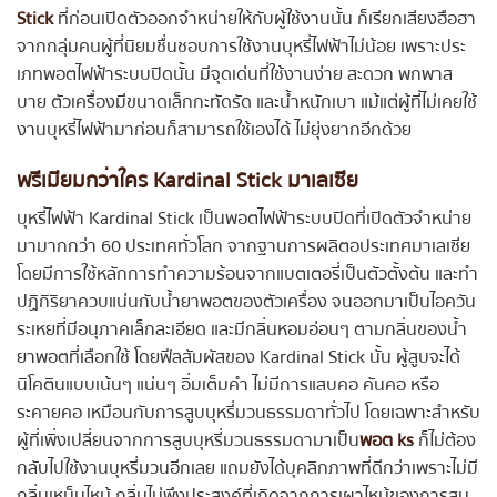
Stick
ที่ก่อนเปิดตัวออกจำหน่ายให้กับผู้ใช้งานนั้น ก็เรียกเสียงฮือฮา
จากกลุ่มคนผู้ที่นิยมชื่นชอบการใช้งานบุหรี่ไฟฟ้าไม่น้อย เพราะประ
เภทพอตไฟฟ้าระบบปิดนั้น มีจุดเด่นที่ใช้งานง่าย สะดวก พกพาส
บาย ตัวเครื่องมีขนาดเล็กกะทัดรัด และน้ำหนักเบา แม้แต่ผู้ที่ไม่เคยใช้
งานบุหรี่ไฟฟ้ามาก่อนก็สามารถใช้เองได้ ไม่ยุ่งยากอีกด้วย
พรีเมียมกว่าใคร
Kardinal Stick มาเลเซีย
บุหรี่ไฟฟ้า Kardinal Stick เป็นพอตไฟฟ้าระบบปิดที่เปิดตัวจำหน่าย
มามากกว่า 60 ประเทศทั่วโลก จากฐานการผลิตอประเทศมาเลเซีย
โดยมีการใช้หลักการทำความร้อนจากแบตเตอรี่เป็นตัวตั้งต้น และทำ
ปฏิกิริยาควบแน่นกับน้ำยาพอตของตัวเครื่อง จนออกมาเป็นไอควัน
ระเหยที่มีอนุภาคเล็กละเอียด และมีกลิ่นหอมอ่อนๆ ตามกลิ่นของน้ำ
ยาพอตที่เลือกใช้ โดยฟีลสัมผัสของ Kardinal Stick นั้น ผู้สูบจะได้
นิโคตินแบบเน้นๆ แน่นๆ อิ่มเต็มคำ ไม่มีการแสบคอ คันคอ หรือ
ระคายคอ เหมือนกับการสูบบุหรี่มวนธรรมดาทั่วไป โดยเฉพาะสำหรับ
ผู้ที่เพิ่งเปลี่ยนจากการสูบบุหรี่มวนธรรมดามาเป็น
พอต ks
ก็ไม่ต้อง
กลับไปใช้งานบุหรี่มวนอีกเลย แถมยังได้บุคลิกภาพที่ดีกว่าเพราะไม่มี
กลิ่นเหม็นไหม้ กลิ่นไม่พึงประสงค์ที่เกิดจากการเผาไหม้ของการสูบ